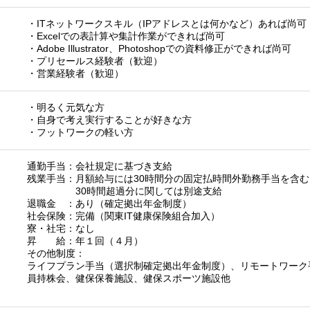
・ITネットワークスキル（IPアドレスとは何かなど）あれば尚可
・Excelでの表計算や集計作業ができれば尚可
・Adobe Illustrator、Photoshopでの資料修正ができれば尚可
・プリセールス経験者（歓迎）
・営業経験者（歓迎）
・明るく元気な方
・自身で考え実行することが好きな方
・フットワークの軽い方
通勤手当：会社規定に基づき支給
残業手当：月額給与には30時間分の固定払時間外勤務手当を含む
30時間超過分に関しては別途支給
退職金 ：あり（確定拠出年金制度）
社会保険：完備（関東IT健康保険組合加入）
寮・社宅：なし
昇 給：年１回（４月）
その他制度：
ライフプラン手当（選択制確定拠出年金制度）、リモートワーク
員持株会、健保保養施設、健保スポーツ施設他