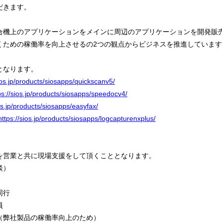
だきます。
合機上のアプリケーションをメインに周辺のアプリケーションを開発販
くための稼働率を向上させるの2つの観点からビジネスを推進していま
となります。
sios.jp/products/siosapps/quickscanv5/
ps://sios.jp/products/siosapps/speedocv4/
ios.jp/products/siosapps/easyfax/
https://sios.jp/products/siosapps/logcapturenxplus/
を営業と共に現場支援をして頂くこととなります。
談）
同行
員
（弊社製品の稼働率向上のため）