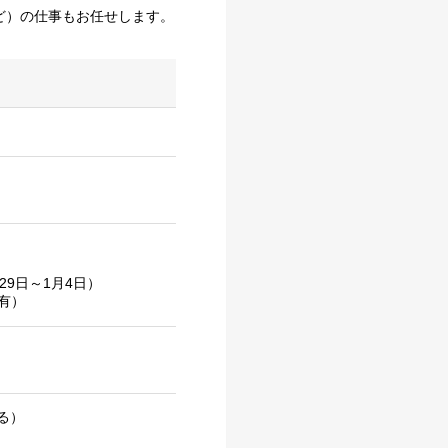
ど）の仕事もお任せします。
9日～1月4日）
有）
きる）