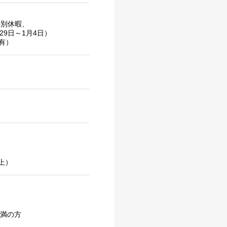
特別休暇、
9日～1月4日）
有）
上）
未満の方