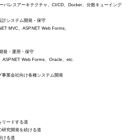
ava、サーバレスアーキテクチャ、CI/CD、Docker、分散キューイング
設計システム開発・保守
NET MVC、ASP.NET Web Forms、
ム開発・運用・保守
ASP.NET Web Forms、Oracle、etc.
グ事業会社向け各種システム開発
件をリードする道
の研究開発を続ける道
掛ける道