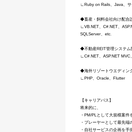
∟Ruby on Rails、J
◆畜産・飼料会社向け配合
∟VB.NET、C#.NET、ASP.
SQLServer、etc.
◆不動産REIT管理システ
∟C#.NET、ASP.NET MVC、
◆海外リゾートウエディン
∟PHP、Oracle、Flutter
【キャリアパス】
将来的に、
・PM/PLとして大規模案
・プレーヤーとして最先端
・自社サービスの企画を手