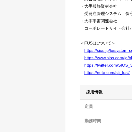
・大手服飾資材会社
受発注管理システム 保
・大手宇宙関連会社
コーポレートサイト会社パ
＜FUSLについて＞
https://sios.jp/lp/system-s
https://www.sios.com/ja/
https://twitter.com/SIOS_
https://note.com/sti_fusl/
採用情報
定員
勤務時間