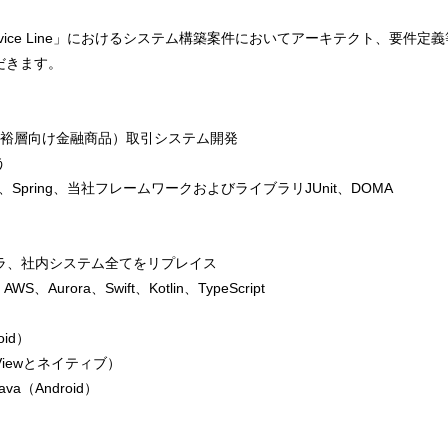
e SI Service Line」におけるシステム構築案件においてアーキテクト、
だきます。
富裕層向け金融商品）取引システム開発
う
gBoot、Spring、当社フレームワークおよびライブラリJUnit、DOMA
フラ、社内システム全てをリプレイス
、AWS、Aurora、Swift、Kotlin、TypeScript
id）
iewとネイティブ）
ava（Android）