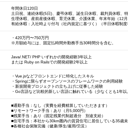
年間休日120日
土日祝、連続休暇(5日)、慶弔休暇、誕生日休暇、裁判員休暇、
生理休暇、産前産後休暇、育児休業、介護休業、年末年始（12月2
有給休暇：入社時より付与（社内規定に基づく）（半日休暇制度
・420万円〜750万円
※月額給与には、固定払時間外勤務手当30時間分を含む。
Java/.NET/ PHP いずれかの開発経験3年以上
または Ruby on Railsでの開発経験2年以上
・Vue.jsなどフロントエンドに特化したスキル
・Springに限らずオープンソースのフレームワークの利用経験
・新規開発プロジェクトの立ち上げに従事した経験
・Go言語など比較的新しい言語に触れている（少なくとも1年以
■通勤手当：なし（実費を経費精算していただきます）
■リモートワーク手当：あり（月5,000円）
■残業手当：あり（固定残業代制超過分 別途支給）
■住宅手当：本社から30km圏内の賃貸住宅に居住している35歳
■各種社会保険完備（健康/厚生/雇用/労災）