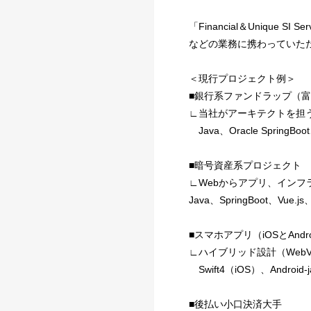
「Financial＆Uniqu
などの業務に携わっていた
＜現行プロジェクト例＞
■銀行系ファンドラップ（
∟当社がアーキテクトを担
Java、Oracle Sprin
■暗号資産系プロジェクト
∟Webからアプリ、イン
Java、SpringBoot、Vue.js
■スマホアプリ（iOSとAndro
∟ハイブリッド設計（WebV
Swift4（iOS）、Android-j
■後払い小口決済大手