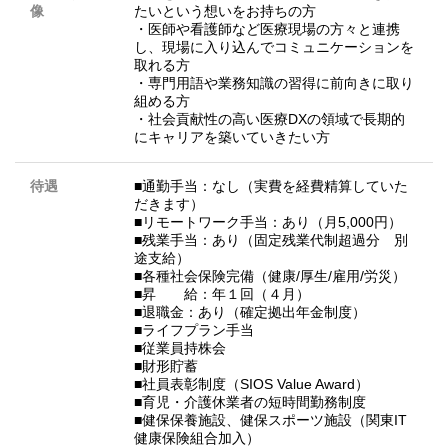
像
たいという想いをお持ちの方
・医師や看護師など医療現場の方々と連携
し、現場に入り込んでコミュニケーションを
取れる方
・専門用語や業務知識の習得に前向きに取り
組める方
・社会貢献性の高い医療DXの領域で長期的
にキャリアを築いていきたい方
待遇
■通勤手当：なし（実費を経費精算していた
だきます）
■リモートワーク手当：あり（月5,000円）
■残業手当：あり（固定残業代制超過分 別
途支給）
■各種社会保険完備（健康/厚生/雇用/労災）
■昇 給：年１回（４月）
■退職金：あり（確定拠出年金制度）
■ライフプラン手当
■従業員持株会
■財形貯蓄
■社員表彰制度（SIOS Value Award）
■育児・介護休業者の短時間勤務制度
■健保保養施設、健保スポーツ施設（関東IT
健康保険組合加入）