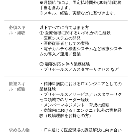
※月額給与には、固定払時間外(30時間)勤務
手当を含みます。
※スキル、経験、実績などに基づきます。
必須スキ
以下すべてに当てはまる方
ル・経験
① 医療領域に関するいずれかのご経験
・医療システムの開発
・医療従事者としての実務
・電子カルテや検査システムなど医療システ
ムの導入／運用／営業
② 顧客対応を伴う業務経験
・プリセールス／カスタマーサクセス など
歓迎スキ
・精神科病院におけるITエンジニアとしての
ル・経験
業務経験
・プリセールス／サービス／カスタマーサク
セス領域でのリーダー経験
・メンバーマネジメント・育成の経験
・病院内におけるITエンジニア以外の実務経
験（現場理解をお持ちの方）
求める人物
・ITを通じて医療現場の課題解決に向き合い