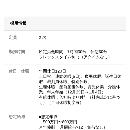
採用情報
定員
2 名
勤務時間
所定労働時間 7時間30分 休憩60分
フレックスタイム制（コアタイムなし）
休日・休暇
年間休日120日
土日祝、連続休暇(5日)、慶弔休暇、誕生日休
暇、裁判員休暇、特別休暇、
生理休暇、産前産後休暇、育児休業、介護休
業、年末年始（12月29日～1月4日）
有給休暇：入社時より付与（社内規定に基づ
く）（半日休暇制度有）
想定給与
■想定年収
・500万円〜800万円
※年俸制 = 月額給与×12（賞与なし）