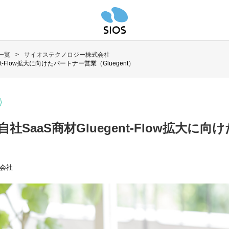
一覧
サイオステクノロジー株式会社
t-Flow拡大に向けたパートナー営業（Gluegent）
社SaaS商材Gluegent-Flow拡大に
）
会社