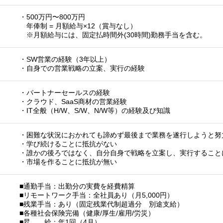
・500万円〜800万円
年俸制 = 月額給与×12（賞与なし）
※月額給与には、固定払時間外(30時間)勤務手当を含む。
・SW営業の経験（3年以上）
・自身での営業戦略の立案、実行の経験
・パートナーセールスの経験
・クラウド、SaaS商材の営業経験
・IT全般（H/W、S/W、N/W等）の経験及び知識
・困難な状況におかれても諦めず最後まで業務を遂行しようと努
・学び続けることに抵抗がない
・誰かの後ろではなく、自分自身で戦略を立案し、実行すること
・市場を作ることに抵抗が無い
■通勤手当：出勤分の実費を経費精算
■リモートワーク手当：全社員あり（月5,000円）
■残業手当：あり（固定残業代制超過分 別途支給）
■各種社会保険完備（健康/厚生/雇用/労災）
■昇 給：年1回（4月）