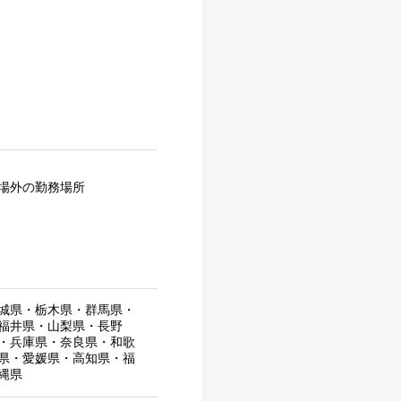
場外の勤務場所
城県
・
栃木県
・
群馬県
・
福井県
・
山梨県
・
長野
・
兵庫県
・
奈良県
・
和歌
県
・
愛媛県
・
高知県
・
福
縄県