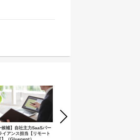
候補】自社主力SaaSパー
【リモート可】自社インフラSWのパ
ライアンス担当【リモート
ートナー営業担当（BC&CS）
】（Gluegent）