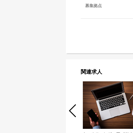
募集拠点
関連求人
【法人営業】システムインテグレーシ
ョン営業（Financial&UniqueSI
SL）