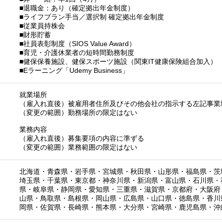
■退職金：あり（確定拠出年金制度）
■ライフプラン手当／選択制 確定拠出年金制度
■従業員持株会
■財形貯蓄
■社員表彰制度（SIOS Value Award）
■育児・介護休業者の短時間勤務制度
■健保保養施設、健保スポーツ施設（関東IT健康保険組合加入）
■Eラーニング「Udemy Business」
就業場所
（雇入れ直後）被雇用者住所及びその他会社の指示する左記事業
（変更の範囲）勤務場所の限定はない
業務内容
（雇入れ直後）募集要項の内容に準ずる
（変更の範囲）業務範囲の限定はない
北海道
・
青森県
・
岩手県
・
宮城県
・
秋田県
・
山形県
・
福島県
・
茨
埼玉県
・
千葉県
・
東京都
・
神奈川県
・
新潟県
・
富山県
・
石川県
・
県
・
岐阜県
・
静岡県
・
愛知県
・
三重県
・
滋賀県
・
京都府
・
大阪府
山県
・
鳥取県
・
島根県
・
岡山県
・
広島県
・
山口県
・
徳島県
・
香川
岡県
・
佐賀県
・
長崎県
・
熊本県
・
大分県
・
宮崎県
・
鹿児島県
・
沖