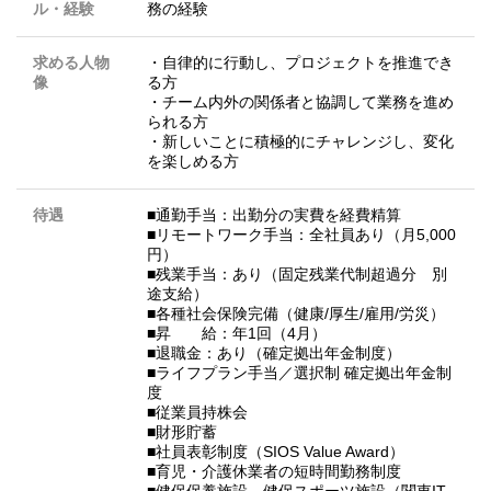
ル・経験
務の経験
求める人物
・自律的に行動し、プロジェクトを推進でき
像
る方
・チーム内外の関係者と協調して業務を進め
られる方
・新しいことに積極的にチャレンジし、変化
を楽しめる方
待遇
■通勤手当：出勤分の実費を経費精算
■リモートワーク手当：全社員あり（月5,000
円）
■残業手当：あり（固定残業代制超過分 別
途支給）
■各種社会保険完備（健康/厚生/雇用/労災）
■昇 給：年1回（4月）
■退職金：あり（確定拠出年金制度）
■ライフプラン手当／選択制 確定拠出年金制
度
■従業員持株会
■財形貯蓄
■社員表彰制度（SIOS Value Award）
■育児・介護休業者の短時間勤務制度