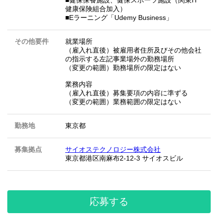
■健保保養施設、健保スポーツ施設（関東IT
健康保険組合加入）
■Eラーニング「Udemy Business」
その他要件
就業場所
（雇入れ直後）被雇用者住所及びその他会社
の指示する左記事業場外の勤務場所
（変更の範囲）勤務場所の限定はない
業務内容
（雇入れ直後）募集要項の内容に準ずる
（変更の範囲）業務範囲の限定はない
勤務地
東京都
募集拠点
サイオステクノロジー株式会社
東京都港区南麻布2-12-3 サイオスビル
応募する