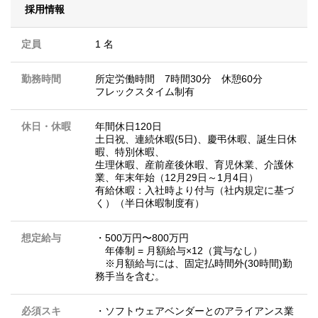
採用情報
定員
1 名
勤務時間
所定労働時間 7時間30分 休憩60分
フレックスタイム制有
休日・休暇
年間休日120日
土日祝、連続休暇(5日)、慶弔休暇、誕生日休
暇、特別休暇、
生理休暇、産前産後休暇、育児休業、介護休
業、年末年始（12月29日～1月4日）
有給休暇：入社時より付与（社内規定に基づ
く）（半日休暇制度有）
想定給与
・500万円〜800万円
年俸制 = 月額給与×12（賞与なし）
※月額給与には、固定払時間外(30時間)勤
務手当を含む。
必須スキ
・ソフトウェアベンダーとのアライアンス業