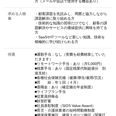
方（メールや会話で使用する機会あり）
求める人物
・顧客課題を先読みし、周囲と協力しながら
像
課題解決に取り組める方
・技術的な知識の習得だけでなく、顧客の課
題解決やサービスの価値提供に興味を持てる
方
・SaaSやITツールなど新しい知識、技術を
積極的に学び続けられる方
待遇
■通勤手当：なし（実費を経費精算していた
だきます）
■リモートワーク手当：あり（月5,000円）
■残業手当：あり（固定残業代制超過分 別
途支給）
■各種社会保険完備（健康/厚生/雇用/労災）
■昇 給：年１回（４月）
■退職金：あり（確定拠出年金制度）
■ライフプラン手当
■従業員持株会
■財形貯蓄
■社員表彰制度（SIOS Value Award）
■育児・介護休業者の短時間勤務制度
■健保保養施設、健保スポーツ施設（関東IT