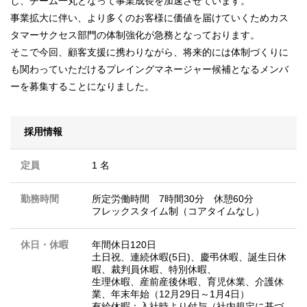
し、チーム一丸となって事業成長を加速させています。
事業拡大に伴い、より多くのお客様に価値を届けていくためカス
タマーサクセス部門の体制強化が急務となっております。
そこで今回、顧客支援に携わりながら、将来的には体制づくりに
も関わっていただけるプレイングマネージャー候補となるメンバ
ーを募集することになりました。
採用情報
定員
1 名
勤務時間
所定労働時間 7時間30分 休憩60分
フレックスタイム制（コアタイムなし）
休日・休暇
年間休日120日
土日祝、連続休暇(5日)、慶弔休暇、誕生日休
暇、裁判員休暇、特別休暇、
生理休暇、産前産後休暇、育児休業、介護休
業、年末年始（12月29日～1月4日）
有給休暇：入社時より付与（社内規定に基づ