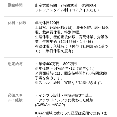
勤務時間
所定労働時間 7時間30分 休憩60分
フレックスタイム制（コアタイムなし）
休日・休暇
年間休日120日
土日祝、連続休暇(5日)、慶弔休暇、誕生日休
暇、裁判員休暇、特別休暇、
生理休暇、産前産後休暇、育児休業、介護休
業、年末年始（12月29日～1月4日）
有給休暇：入社時より付与（社内規定に基づ
く）（半日休暇制度有）
想定給与
・年俸400万円～800万円
※年俸制 = 月額給与×12（賞与なし）
※月額給与には、固定払時間外(30時間)勤務
手当を含みます。
※スキル、経験、実績などに基づきます。
必須スキ
・インフラ設計・構築経験3年以上
ル・経験
・クラウドインフラに携わった経験
(AWS/Azure/GCP)
IDaaS領域に携わった経歴は必須ではありま