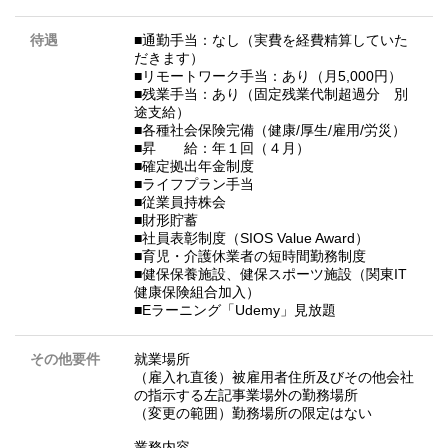
待遇
■通勤手当：なし（実費を経費精算していた
だきます）
■リモートワーク手当：あり（月5,000円）
■残業手当：あり（固定残業代制超過分 別
途支給）
■各種社会保険完備（健康/厚生/雇用/労災）
■昇 給：年１回（４月）
■確定拠出年金制度
■ライフプラン手当
■従業員持株会
■財形貯蓄
■社員表彰制度（SIOS Value Award）
■育児・介護休業者の短時間勤務制度
■健保保養施設、健保スポーツ施設（関東IT
健康保険組合加入）
■Eラーニング「Udemy」見放題
その他要件
就業場所
（雇入れ直後）被雇用者住所及びその他会社
の指示する左記事業場外の勤務場所
（変更の範囲）勤務場所の限定はない
業務内容