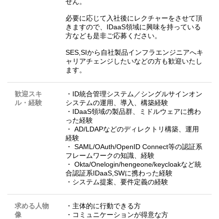
せん。
必要に応じて入社後にレクチャーをさせて頂
きますので、IDaaS領域に興味を持っている
方なども是非ご応募ください。
SES,SIから自社製品インフラエンジニアへキ
ャリアチェンジしたいなどの方も歓迎いたし
ます。
歓迎スキ
・ID統合管理システム／シングルサインオン
ル・経験
システムの運用、導入、構築経験
・IDaaS領域の製品群、ミドルウェアに携わ
った経験
・ AD/LDAPなどのディレクトリ構築、運用
経験
・ SAML/OAuth/OpenID Connect等の認証系
フレームワークの知識、経験
・ Okta/Onelogin/hengeone/keycloakなど統
合認証系IDaaS,SWに携わった経験
・システム提案、要件定義の経験
求める人物
・主体的に行動できる方
像
・コミュニケーションが得意な方