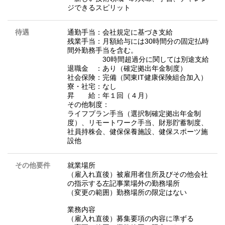
ジできるスピリット
待遇
通勤手当：会社規定に基づき支給
残業手当：月額給与には30時間分の固定払時
間外勤務手当を含む。
30時間超過分に関しては別途支給
退職金 ：あり（確定拠出年金制度）
社会保険：完備（関東IT健康保険組合加入）
寮・社宅：なし
昇 給：年１回（４月）
その他制度：
ライフプラン手当（選択制確定拠出年金制
度）、リモートワーク手当、財形貯蓄制度、
社員持株会、健保保養施設、健保スポーツ施
設他
その他要件
就業場所
（雇入れ直後）被雇用者住所及びその他会社
の指示する左記事業場外の勤務場所
（変更の範囲）勤務場所の限定はない
業務内容
（雇入れ直後）募集要項の内容に準ずる