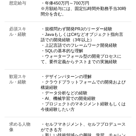
想定給与
・年俸450万円～700万円
※月額給与には、固定払時間外勤務手当30時
間分を含む。
必須スキ
・規模問わず開発PRJのリーダー経験
ル・経験
・JavaもしくはC#などオブジェクト指向言
語での開発経験（3年以上）
・上記言語でのフレームワーク開発経験
・SQLの基本的な理解
・ウォーターフォール型の開発プロセスに
て、要件定義からテストまでの実施経験
歓迎スキ
・デザインパターンの理解
ル・経験
・クラウドプラットフォームでの開発および
構築経験
・データ分析などの経験
・AI、機械学習での開発経験
・プロジェクトのマネジメント経験もしくは
今後経験したい方
求める人物
・セルフマネジメント、セルフプロデュース
像
ができる方
・新しい技術領域への興味、学習、チャレン