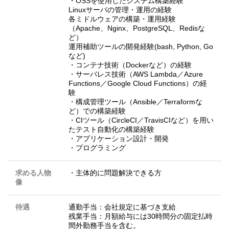
・OSSを使用したシステム構築経験
Linuxサーバの管理・運用の経験
各ミドルウェアの構築・運用経験
（Apache、Nginx、PostgreSQL、Redisな
ど）
運用補助ツールの開発経験(bash, Python, Go
など)
・コンテナ技術（Dockerなど）の経験
・サーバレス技術（AWS Lambda／Azure
Functions／Google Cloud Functions）の経
験
・構成管理ツール（Ansible／Terraformな
ど）での構築経験
・CIツール（CircleCI／TravisCIなど）を用い
たテスト自動化の構築経験
・アプリケーション設計・開発
・プログラミング
求める人物
・主体的に問題解決できる方
像
待遇
通勤手当：会社規定に基づき支給
残業手当：月額給与には30時間分の固定払時
間外勤務手当を含む。