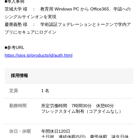
■導入事例
茨城大学 様 ： 教育用 Windows PC から Office365、学認への
シングルサインオンを実現
慶應義塾 様 ： 学術認証フェデレーションとトークンで学内ア
プリにセキュアにログイン
■参考URL
https://sios.jp/products/id/auth.html
採用情報
定員
1 名
勤務時間
所定労働時間 7時間30分 休憩60分
フレックスタイム制有（コアタイムなし）
休日・休暇
年間休日120日
土日祝、連続休暇(5日)、慶弔休暇、誕生日休