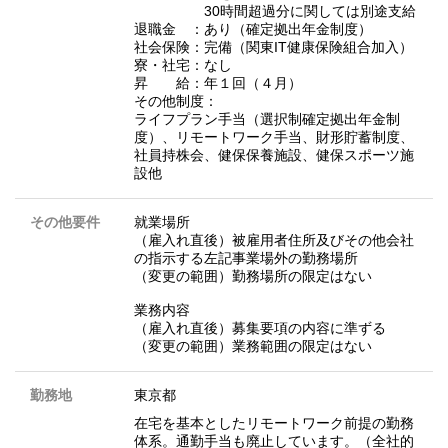
30時間超過分に関しては別途支給
退職金 ：あり（確定拠出年金制度）
社会保険：完備（関東IT健康保険組合加入）
寮・社宅：なし
昇 給：年１回（４月）
その他制度：
ライフプラン手当（選択制確定拠出年金制
度）、リモートワーク手当、財形貯蓄制度、
社員持株会、健保保養施設、健保スポーツ施
設他
その他要件
就業場所
（雇入れ直後）被雇用者住所及びその他会社
の指示する左記事業場外の勤務場所
（変更の範囲）勤務場所の限定はない
業務内容
（雇入れ直後）募集要項の内容に準ずる
（変更の範囲）業務範囲の限定はない
勤務地
東京都
在宅を基本としたリモートワーク前提の勤務
体系。通勤手当も廃止しています。（全社的