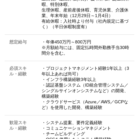
暇、特別休暇、
生理休暇、産前産後休暇、育児休業、介護休
業、年末年始（12月29日～1月4日）
有給休暇：入社時より付与（社内規定に基づ
く）（半日休暇制度有）
想定給与
・年俸450万円～800万円
※月額給与には、固定払時間外勤務手当30時
間分を含む。
必須スキ
・プロジェクトマネジメント経験1年以上（3
ル・経験
年以上あれば尚可）
・インフラ構築経験3年以上
・認証基盤システム（ID統合管理システム／
シングルサインオンシステムなど）の開発、
構築経験
・クラウドサービス（Azure／AWS／GCPな
ど）を使用した開発、構築経験
歓迎スキ
・システム提案、要件定義経験
ル・経験
・コミュニケーションマネジメント
・チームビルディング