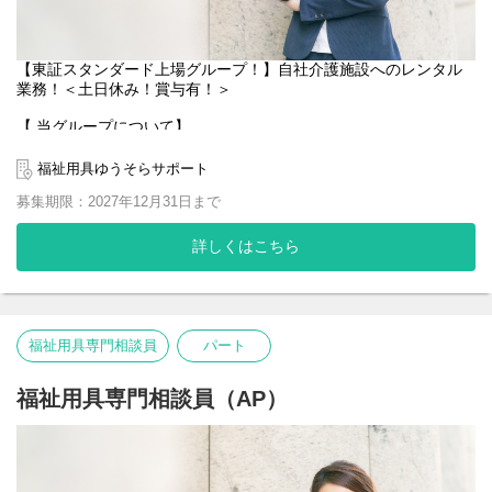
【東証スタンダード上場グループ！】自社介護施設へのレンタル
業務！＜土日休み！賞与有！＞
【 当グループについて】
当社は東証スタンダード上場『株式会社京進』の グループ企業
で、経営基盤が安定しています！ グループ6社でフードサービス・
福祉用具ゆうそらサポート
有料老人ホームや訪問介護など 高齢者向け福祉施設・事業所を運
募集期限：2027年12月31日まで
営しています。 さらなる高齢化の進行に伴い、 今後ますます社会
貢献度が高まる領域です！
詳しくはこちら
【アピールポイント！】
土日休み！賞与有！
自社老人ホームへの対応のみ！
東証スタンダード上場京進グループ！
福祉用具専門相談員
パート
【仕事内容】
「介護ベッド・歩行器・車いす」などの福祉用具を
福祉用具専門相談員（AP）
自社老人ホームの入居者様へ貸し出す、
レンタル業務をお任せいたします！
＜具体的には…＞
福祉用具のレンタル業務（請求・電話対応等）