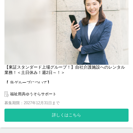
利用計画書などの作成
納品への立会い
施設担当者との打ち合わせ
※基本的なPC作業（Word,Excel等）ができれば、
全く問題ございません！
【当グループについて】
当社は東証スタンダード上場『株式会社京進』の
グループ企業で、経営基盤が安定しています！
グループ6社でフードサービス・有料老人ホームや訪問介護など
高齢者向け福祉施設・事業所を運営しています。
さらなる高齢化の進行に伴い、
今後ますます社会貢献度が高まる領域です！
【東証スタンダード上場グループ！】自社介護施設へのレンタル
業務！＜土日休み！週2日～！＞
【雇用形態】
正社員
【 当グループについて】
当社は東証スタンダード上場『株式会社京進』の グループ企業
で、経営基盤が安定しています！ グループ3社で有料老人ホームや
福祉用具ゆうそらサポート
訪問介護など 高齢者向け福祉施設・事業所を運営しています。 さ
募集期限：2027年12月31日まで
らなる高齢化の進行に伴い、 今後ますます社会貢献度が高まる領
域です！
詳しくはこちら
【アピールポイント！】
週2～3日の勤務（土日休み）
自社老人ホームへの対応のみ！