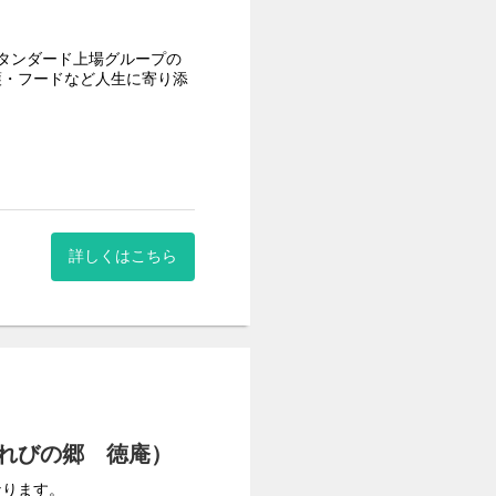
タンダード上場グループの
護・フードなど人生に寄り添
想いから四季折々のイベン
タッフ、事務スタッフなど
詳しくはこちら
を徹底しております。月の
て、夜間の宿直職員として勤
した。
れびの郷 徳庵）
なります。