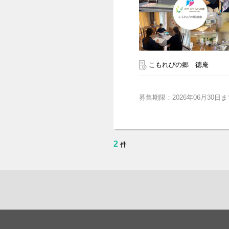
こもれびの郷 徳庵
募集期限：2026年06月30日ま
2
件