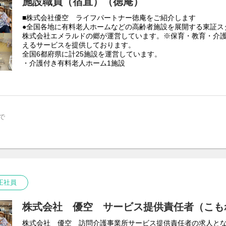
施設職員（宿直）（徳庵）
■株式会社優空 ライフパートナー徳庵をご紹介します
●全国各地に有料老人ホームなどの高齢者施設を展開する東証ス
株式会社エメラルドの郷が運営しています。※保育・教育・介
えるサービスを提供しております。
全国6都府県に計25施設を運営しています。
・介護付き有料老人ホーム1施設
・住宅型有料老人ホーム20 施設
・サービス付き高齢者住宅4施設
●利用者様と従業員に楽しい時間を過ごしていただきたいという
トなどを企画しています。
●1人で全てを担当する必要はございません。夜勤専従や調理ス
で
様々な職種を配置し1人のスタッフに業務が偏らないチームケア
残業時間も10ｈ以下です！
■宿直職員の求人となります。
グループ会社 株式会社エメラルドの郷が運営する介護施設に
務いただきます。
〈業務内容〉
正社員
施設フロア管理、見守り、施設清掃、軽作業など
職場環境をより詳しく知りたい方向けに優空ブログをはじめま
株式会社 優空 サービス提供責任者（こも
https://emerald-sato.jp/news/yuusora/
株式会社 優空 訪問介護事業所サービス提供責任者の求人と