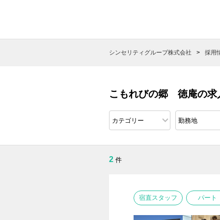
シンセリティグループ株式会社
採用
こもれびの郷 徳庵の求
2
件
宿直スタッフ
パート