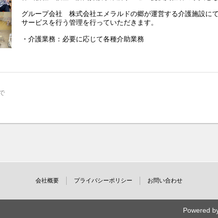
グループ会社 株式会社エメラルドの郷が運営する介護施設に
サービスを行う管理を行っていただきます。
・介護業務：必要に応じて各種介助業務
・事務業務：訪問介護サービス作成、ヘルパー指導、介護売上
担当者会議、ケアマネジャー・医療機関との連携 
職場環境をより詳しく知りたい方向けに優空ブログをはじめま
https://emerald-sato.jp/news/yuusora/
で
会社概要
プライバシーポリシー
お問い合わせ
Powered b