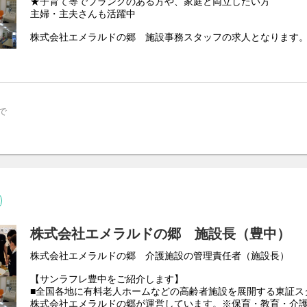
★子育て等でブランクのある方や、家庭と両立したい方
・管轄施設の感染症対策
主婦・主夫さんも活躍中
・従業員の安全管理
・メンタルヘルスやハラスメントへの対応
株式会社エメラルドの郷 施設事務スタッフの求人となります
④運営管理
・管轄施設でのレクリエーション活動の促進、
介護施設の事務スタッフ
施設内事故の未然防止、施設設備管理
●受付・電話対応・来客対応
・入居者と従業員、従業員間の
●PCデータ入力・発注作業・請求業務・書類作成
トラブルへの対応 、管轄エリアでの会議運営
●収支業務（現金管理）・備品発注業務等・通帳記帳
●施設見学の対応、イベントのお手伝い
で
●通院同行、買い物同行
など
※業務により車の運転が必要になります。
施設近隣の運転のみ
株式会社エメラルドの郷 施設長（豊中）
株式会社エメラルドの郷 介護施設の管理責任者（施設長）
【サンラフレ豊中をご紹介します】
■全国各地に有料老人ホームなどの高齢者施設を展開する東証ス
株式会社エメラルドの郷が運営しています。※保育・教育・介