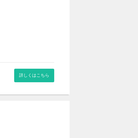
ざいません。
。
庭のある方も無理なく働ける
各施設ごとに研修内容を決め
きます。
詳しくはこちら
整が可能です。
角的なサービス展開を行って
行いを。