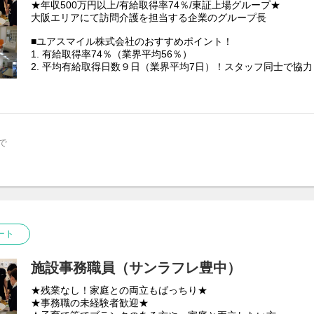
★年収500万円以上/有給取得率74％/東証上場グループ★
大阪エリアにて訪問介護を担当する企業のグループ長
■ユアスマイル株式会社のおすすめポイント！
1. 有給取得率74％（業界平均56％）
2. 平均有給取得日数９日（業界平均7日）！スタッフ同士で協
でない休みでも取りやすい職場環境を整えております。
3. 残業5時間/月未満でプライベート充実
■働きやすい環境が整っています
1. 月8日休みなので自分の時間をしっかり確保できます。ご家
職場環境です。
で
2. 手厚い教育制度と資格取得制度を用意しております。また、
る事ができるため、今必要な研修を必要な時に受講する事がで
【業務内容】（グループ長業務をメインにしていただきます）
■ヘルパー業務
・介護業務：入浴介助 、食事介助 、排泄介助、生活介助、口腔
・施設業務：レクリエーション、電話対応など
ート
■グループ長業務（3～5施設を担当）
①収支管理
・管轄施設の売上向上、経費削減
施設事務職員（サンラフレ豊中）
・管轄エリアの収支状況を分析
★残業なし！家庭との両立もばっちり★
・場合に応じて、課題設定や改善提案
★事務職の未経験者歓迎★
②安全衛生管理