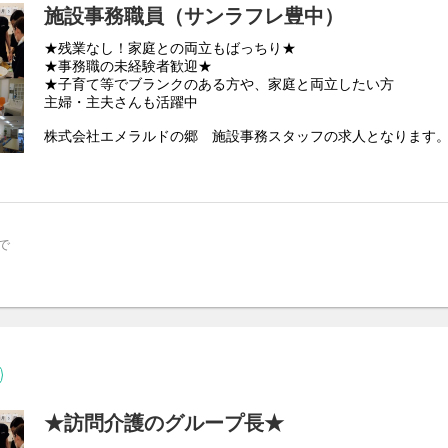
■仕事内容
施設事務職員（サンラフレ豊中）
当社が運営する介護施設にてご勤務いただきます。
★残業なし！家庭との両立もばっちり★
主な業務は、高齢者の方の各種支援業務となります。
★事務職の未経験者歓迎★
チームケアを徹底していますので、1人で頑張り続ける必要はご
★子育て等でブランクのある方や、家庭と両立したい方
・入浴介助・食事介助・排泄介助
主婦・主夫さんも活躍中
・生活介助・口腔ケアなど
・レクリエーション・電話対応他
株式会社エメラルドの郷 施設事務スタッフの求人となります
介護施設の事務スタッフ
■働きやすい環境が整っています
●受付・電話対応・来客対応
1. 月8日休みなので自分の時間をしっかり確保できます。ご家
●PCデータ入力・発注作業・請求業務・書類作成
職場環境です。
●収支業務（現金管理）・備品発注業務等・通帳記帳
2. 手厚い教育制度と資格取得制度を用意しております。また、
●施設見学の対応、イベントのお手伝い
る事ができるため、今必要な研修を必要な時に受講する事がで
で
●通院同行、買い物同行
３.希望休は月4日を聞き取りしております。希望のお休みの調
など
（シフトによる希望通りにならない場合はございます）
※業務により車の運転が必要になります。
＼福祉支援の総合グループ／
施設近隣の運転のみ
シンセリティグループは、訪問介護事業・通所介護事業など多
います。
支援の手を広く伸ばし、地域に住むすべての方へ等しく温かな
居心地の良いくらしの提案を行っております。
★訪問介護のグループ長★