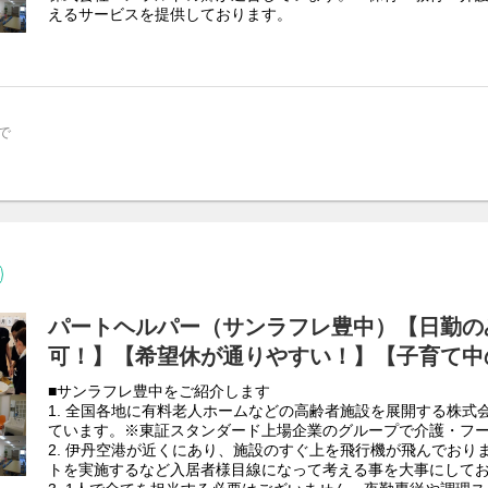
えるサービスを提供しております。
全国6都府県に計25施設を運営しています。
・介護付き有料老人ホーム1施設
・住宅型有料老人ホーム20 施設
・サービス付き高齢者住宅4施設
■伊丹空港が近くにあり、施設のすぐ上を飛行機が飛んでおりま
トを実施するなど入居者様目線になって考える事を大事にして
で
■1人で全てを担当する必要はございません。夜勤専従や調理ス
様々な職種を配置し1人のスタッフに業務が偏らないチームケア
残業時間も5ｈ以下です！
■「子供の発熱で急遽休む必要がある」「保育園や幼稚園から電
急な休みや早退が必要となる子育て世帯でも働きやすい人員配
・施設マネジメント
入居契約、入居者・家族対応、行政対応、施設運営
・人材マネジメント
パートヘルパー（サンラフレ豊中）【日勤の
スタッフの勤怠管理、職場環境の整備、スタッフへの教育
可！】【希望休が通りやすい！】【子育て中
・収支マネジメント
■サンラフレ豊中をご紹介します
入居者募集、見学者対応、経費の適正化、業務の効率化
1. 全国各地に有料老人ホームなどの高齢者施設を展開する株式
ています。※東証スタンダード上場企業のグループで介護・フ
※介護業務はございません。
2. 伊丹空港が近くにあり、施設のすぐ上を飛行機が飛んでおり
トを実施するなど入居者様目線になって考える事を大事にして