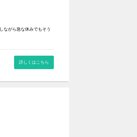
力しながら急な休みでもそう
庭のある方も無理なく働ける
詳しくはこちら
各施設ごとに研修内容を決め
きます。
ケア など