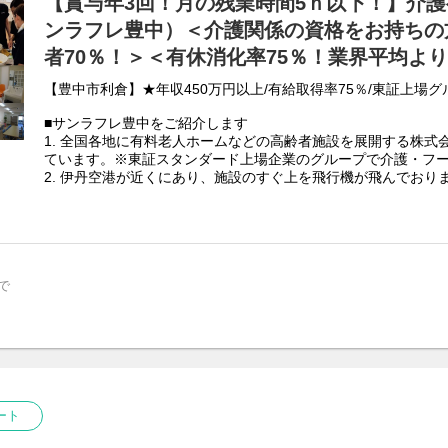
【賞与年3回！月の残業時間5ｈ以下！】介
ンラフレ豊中）＜介護関係の資格をお持ちの
者70％！＞＜有休消化率75％！業界平均よ
【豊中市利倉】★年収450万円以上/有給取得率75％/東証上場
■サンラフレ豊中をご紹介します
1. 全国各地に有料老人ホームなどの高齢者施設を展開する株式
ています。※東証スタンダード上場企業のグループで介護・フ
2. 伊丹空港が近くにあり、施設のすぐ上を飛行機が飛んでおり
トを実施するなど入居者様目線になって考える事を大事にして
3. 1人で全てを担当する必要はございません。夜勤専従や調理
様々な職種を配置し1人のスタッフに業務が偏らないチームケア
■ユアスマイル株式会社のおすすめポイント！
・賞与年3回！
で
・正社員の有休消化率は業界平均より高い75％！！
・産前産後休暇・育児休暇が取得しやすい環境☆（今年度だけで
・女性責任者は70％（内20～30代は40％）で、子育て中のマ
る女性が働きやすい職場♪
・業務ではタブレット端末を使用！（カイポケ）
・様々な研修を実施・資格取得支援あり！＜資格取得支援（全額）
数＞
ート
研修内容は施設単位で決定！