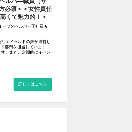
護ヘルパ―職員（サ
方必須＞＜女性責任
り高くて魅力的！＞
グループのヘルパー正社員★
会社エメラルドの郷が運営し
ード部門を担当しています
ます。また、定期的にイベン
おります。
スタッフ、事務スタッフなど
を徹底しております。
詳しくはこちら
4名取得）
マさんや社会復帰を考えてい
/接遇研修/口腔ケア/他多