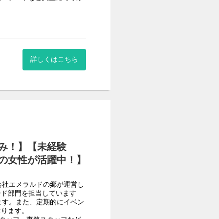
す。また、定期的にイベン
おります。
詳しくはこちら
タッフ、事務スタッフなど
を徹底しております。月の
話があり早退したい」など
置をしております。
み！】【未経験
の女性が活躍中！】
会社エメラルドの郷が運営し
ード部門を担当しています
ます。また、定期的にイベン
おります。