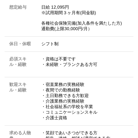
想定給与
日給 12,095円
※試用期間３ヶ月有(同金額)
各種社会保険完備(加入条件を満たした方)
通勤費(上限30,000円/月）
休日・休暇
シフト制
必須スキ
・資格は不要です
ル・経験
・未経験・ブランクある方可
歓迎スキ
・宿直業務の実務経験
ル・経験
・夜間での勤務経験
・土日勤務できる方歓迎
・介護業務の実務経験
・社会福祉系の学校を卒業
・コミュニケーションスキル
・介護士資格
求める人物
・笑顔であいさつができる方