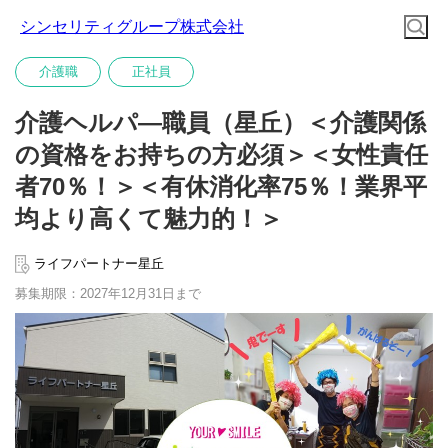
シンセリティグループ株式会社
介護職
正社員
介護ヘルパ―職員（星丘）＜介護関係
の資格をお持ちの方必須＞＜女性責任
者70％！＞＜有休消化率75％！業界平
均より高くて魅力的！＞
ライフパートナー星丘
募集期限：2027年12月31日まで