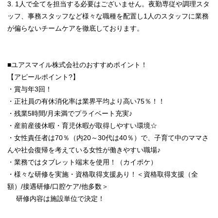
3. 1人で全てを担当する必要はございません。夜勤専従や調理スタ
ッフ、事務スタッフなど様々な職種を配置し1人のスタッフに業務
が偏らないチームケアを徹底しております。
■ユアスマイル株式会社のおすすめポイント！
【アピールポイント?】
・賞与年3回！
・正社員の有休消化率は業界平均より高い75％！！
・残業5時間/月未満でプライベート充実♪
・産前産後休暇・育児休暇が取得しやすい環境☆
・女性責任者は70％（内20～30代は40％）で、子育て中のママさ
んや社会復帰を考えている女性が働きやすい職場♪
・業務ではタブレット端末を使用！（カイポケ）
・様々な研修を実施・資格取得支援あり！＜資格取得支援（全
額）/接遇研修/口腔ケア/他多数＞
研修内容は施設単位で決定！