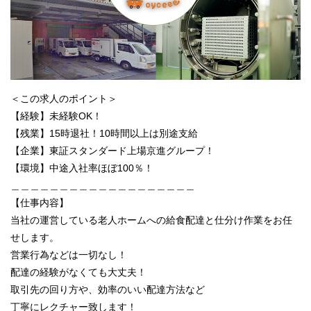
＜この求人のポイント＞
【経験】未経験OK！
【残業】15時退社！10時間以上は別途支給
【企業】東証スタンダード上場京進グループ！
【環境】中途入社率ほぼ100％！
＿＿＿＿＿＿＿＿＿＿＿＿＿＿＿＿＿＿＿
【仕事内容】
当社の運営している老人ホームへの給食配達と仕分け作業をお任
せします。
営業行為などは一切なし！
配達の経験がなくても大丈夫！
取引先の回り方や、効率のいい配達方法など
丁寧にレクチャー致します！