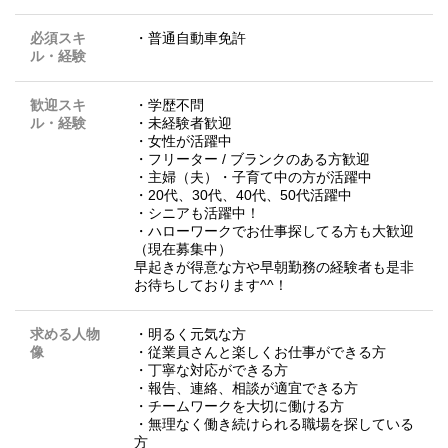
必須スキ
・普通自動車免許
ル・経験
歓迎スキ
・学歴不問
ル・経験
・未経験者歓迎
・女性が活躍中
・フリーター / ブランクのある方歓迎
・主婦（夫）・子育て中の方が活躍中
・20代、30代、40代、50代活躍中
・シニアも活躍中！
・ハローワークでお仕事探してる方も大歓迎
（現在募集中）
早起きが得意な方や早朝勤務の経験者も是非
お待ちしております^^！
求める人物
・明るく元気な方
像
・従業員さんと楽しくお仕事ができる方
・丁寧な対応ができる方
・報告、連絡、相談が適宜できる方
・チームワークを大切に働ける方
・無理なく働き続けられる職場を探している
方