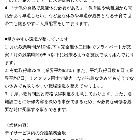
すので、協力してサービスを提供しています。
4. 「子供の発熱で急遽休む必要がある」「保育園や幼稚園から電
話があり早退したい」など急な休みや早退が必要となる子育て世
帯でも働きやすい人員配置をしております。
■働きやすい環境が整っています
1. 月の残業時間が10h以下＋完全週休二日制でプライベートが充
実！月の残業時間が5ｈ以下に出来るよう各施設で取り組んでおり
ます。
2. 有給取得率72％（業界平均63％）また、平均取得日数９日（業
界平均7日）！スタッフ同士で協力しながら急な休みでもそうでな
い休みでも取りやすい職場環境を整えております。
3. 手厚い教育制度と資格取得制度を用意しております。また、各
施設ごとに研修内容を決める事ができるため、今必要な研修を必
要な時に受講する事ができます。
〈業務内容〉
デイサービス内の介護業務全般