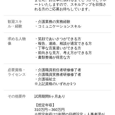
ートいたしますので、スキルアップを目指さ
れる方のご応募お待ちしています。
歓迎スキ
・介護業務の実務経験
ル・経験
・コミュニケーションスキル
求める人物
・笑顔であいさつができる方
像
・報告、連絡、相談が適宜できる方
・丁寧な言葉遣いができる方
・前向きな見方、考え方ができる方
・書類整備が得意な方
必要資格・
・介護職員初任者研修修了者
ライセンス
・介護職員実務者研修修了者
・介護福祉士
※上記資格のいずれか1つ
その他要件
試用期間6ヶ月あり
【想定年収】
310万円～360万円
※想定年収は1年間の目標設定・人事考課が