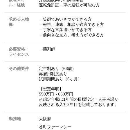
ル・経験
運転免許証・車の運転が可能な方
求める人物
・笑顔であいさつができる方
像
・報告、連絡、相談が適宜できる方
・丁寧な言葉遣いができる方
・前向きな見方、考え方ができる方
必要資格・
・薬剤師
ライセンス
その他要件
定年制あり（63歳）
再雇用制度あり
試用期間あり（6ヶ月）
【想定年収】
550万円～650万円
※想定年収は1年間の目標設定・人事考課が
反映される入社3年目を記載しております。
勤務地
大阪府
谷町ファーマシー