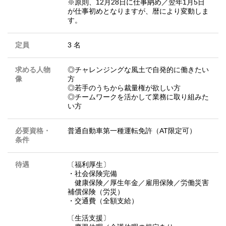
※原則、12月28日に仕事納め／翌年1月5日
が仕事初めとなりますが、暦により変動しま
す。
定員
3 名
求める人物
◎チャレンジングな風土で自発的に働きたい
像
方
◎若手のうちから裁量権が欲しい方
◎チームワークを活かして業務に取り組みた
い方
必要資格・
普通自動車第一種運転免許（AT限定可）
条件
待遇
〔福利厚生〕
・社会保険完備
健康保険／厚生年金／雇用保険／労働災害
補償保険（労災）
・交通費（全額支給）
〔生活支援〕