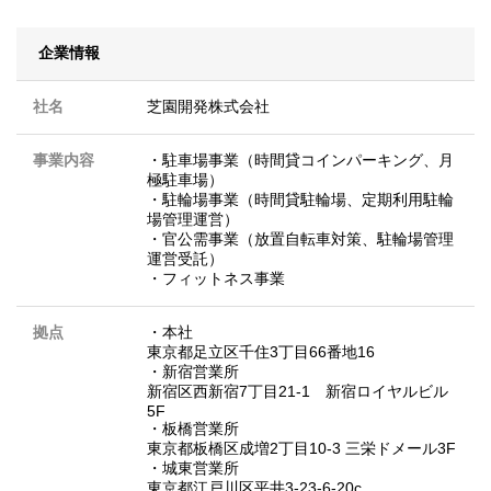
企業情報
社名
芝園開発株式会社
事業内容
・駐車場事業（時間貸コインパーキング、月
極駐車場）
・駐輪場事業（時間貸駐輪場、定期利用駐輪
場管理運営）
・官公需事業（放置自転車対策、駐輪場管理
運営受託）
・フィットネス事業
拠点
・本社
東京都足立区千住3丁目66番地16
・新宿営業所
新宿区西新宿7丁目21-1 新宿ロイヤルビル
5F
・板橋営業所
東京都板橋区成増2丁目10-3 三栄ドメール3F
・城東営業所
東京都江戸川区平井3-23-6-20c