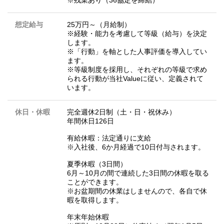
※残業あり（36協定を締結）
想定給与
25万円～（月給制）
※経験・能力を考慮して等級（給与）を決定
します。
※「行動」を軸とした人事評価を導入してい
ます。
※等級制度を採用し、それぞれの等級で求め
られる行動が当社Valueに従い、定義されて
います。
休日・休暇
完全週休2日制（土・日・祝休み）
年間休日126日
有給休暇：法定通りに支給
※入社後、6か月経過で10日付与されます。
夏季休暇（3日間）
6月～10月の間で連続した3日間の休暇を取る
ことができます。
※お盆期間の休業はしませんので、各自で休
暇を取得します。
年末年始休暇