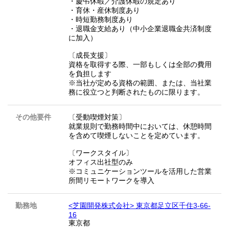
・慶弔休暇／介護休暇の規定あり
・育休・産休制度あり
・時短勤務制度あり
・退職金支給あり（中小企業退職金共済制度
に加入）
〔成長支援〕
資格を取得する際、一部もしくは全部の費用
を負担します
※当社が定める資格の範囲、または、当社業
務に役立つと判断されたものに限ります。
その他要件
〔受動喫煙対策〕
就業規則で勤務時間中においては、休憩時間
を含めて喫煙しないことを定めています。
〔ワークスタイル〕
オフィス出社型のみ
※コミュニケーションツールを活用した営業
所間リモートワークを導入
勤務地
<芝園開発株式会社> 東京都足立区千住3-66-
16
東京都