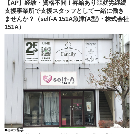
【AP】経験・資格不問！昇給あり◎就労継続
般就労を目指す、または高い工賃を目指すサービス。
支援事業所で支援スタッフとして一緒に働き
利用者さんの日々の訓練をサポートする支援員を募集していま
す。
ませんか？（self-A 151A魚津(A型)・株式会社
151A）
■業務内容
・利用者様の直接支援および指導
・施設外作業の同行
・利用者様とコミュニケーションを取る
・送迎
・その他支援記録作成 など
基本的に食事や入浴、排泄のような介助・介護の作業はありませ
ん。
未経験の方でもご安心ください！
■会社概要