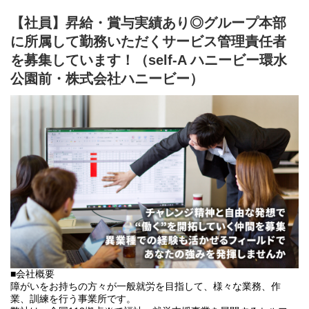
・利用者さん、ご両親、外部関係機関との連絡調整。
【就労継続支援B型事業所】
・相談員、事業所支援員との会議、連絡等。
⇒障がい者の方々とは非雇用型で内職などの作業を中心にA型や一
【社員】昇給・賞与実績あり◎グループ本部
・その他、付随する業務
般就労を目指す、または高い工賃を目指すサービス。
に所属して勤務いただくサービス管理責任者
【共同生活援助（障がい者グループホーム）】
⇒将来の自立した生活や就労を見据え、生活する力や困難を解決
を募集しています！（self-A ハニービー環水
弊社グループのサービス管理責任者の業務内容は他社さんと比べ
する力、 働く力などを身につけるサービス。
て働き安い環境を整え業務負荷を減らす工夫をしております。
公園前・株式会社ハニービー）
・支援費請求は行いません。代理請求を導入していますので利用
■業務内容
記録のチェックのみです。
こちらの求人は事業所配置ではなく、グループ本部に所属して働
・個別支援計画、ケース記録を含めた必要な様々な書類は管理シ
いていただくサービス管理責任者を募集しています。
ステムを使用しているのでPC１つで管理できる体制となっていま
＼普段は自宅最寄りの事業所で勤務していただいてOK！／
す。
本部に所属して直営店事業所や加盟店事業所のSVを担って頂きま
・行政への変更届等の提出書類のサポートも会社として行ってい
す。
るので資格はもっているが、正直できるか自信のない方でも安心
出張が多くなりますので待遇も高くなっております。
して働ける環境が整っています。
また直営店事業所でサビ管の欠員が出た場合は一定期間現場へフ
ォローに入っていただくこともあります。
直営店事業所、加盟店事業所のSV業務/就労施設でのサービス管理
責任者の業務
・個別支援計画の作成一式。（弊社システムを使用して作成して
いきます。）
■会社概要
・利用者さん、ご両親、外部関係機関との連絡調整。
障がいをお持ちの方々が一般就労を目指して、様々な業務、作
・相談員、事業所支援員との会議、連絡等。
業、訓練を行う事業所です。
・その他、付随する業務