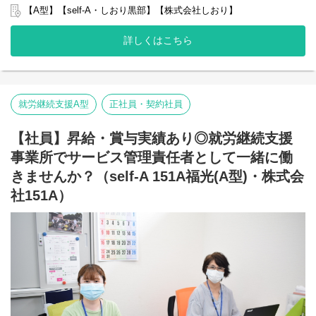
グループ全体で培った豊富なノウハウとネットワークを活かし、
【A型】【self-A・しおり黒部】【株式会社しおり】
スタッフが安心して長く働ける職場づくりに取り組んでいます。
※2025年4月時点
詳しくはこちら
弊社グループでは2つのパターンの事業所を全国に展開をさせて頂
いております。
【就労継続支援A型事業所】
⇒障がい者の方々と雇用契約を結んで業務を行って頂きながら一
般就労を目指すサービス。
就労継続支援A型
正社員・契約社員
【就労継続支援B型事業所】
⇒障がい者の方々とは非雇用型で内職などの作業を中心にA型や一
【社員】昇給・賞与実績あり◎就労継続支援
般就労を目指す、または高い工賃を目指すサービス。
事業所でサービス管理責任者として一緒に働
利用者さんの日々の訓練をサポートする支援員を募集していま
す。
きませんか？（self-A 151A福光(A型)・株式会
社151A）
■業務内容
・利用者様の直接支援および指導
・施設外作業の同行
・利用者様とコミュニケーションを取る
・送迎
・その他支援記録作成 など
基本的に食事や入浴、排泄のような介助・介護の作業はありませ
ん。