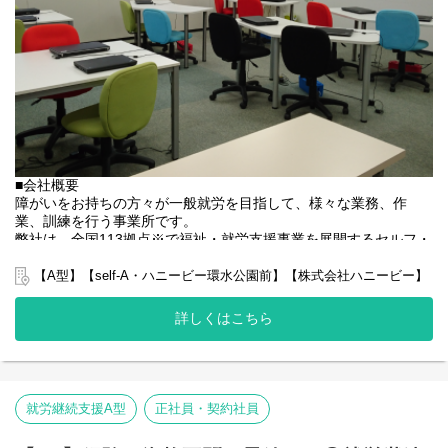
■会社概要
障がいをお持ちの方々が一般就労を目指して、様々な業務、作
業、訓練を行う事業所です。
弊社は、全国113拠点※で福祉・就労支援事業を展開するセルフ・
エーグループの一員です。
グループ全体で培った豊富なノウハウとネットワークを活かし、
【A型】【self-A・ハニービー環水公園前】【株式会社ハニービー】
スタッフが安心して長く働ける職場づくりに取り組んでいます。
※2025年4月時点
詳しくはこちら
弊社グループでは2つのパターンの事業所を全国に展開をさせて頂
いております。
【就労継続支援A型事業所】
⇒障がい者の方々と雇用契約を結んで業務を行って頂きながら一
般就労を目指すサービス。
就労継続支援A型
正社員・契約社員
【就労継続支援B型事業所】
⇒障がい者の方々とは非雇用型で内職などの作業を中心にA型や一