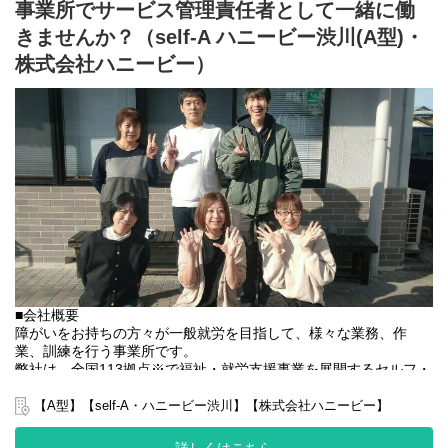
事業所でサービス管理責任者として一緒に働
利用者さんの日々の訓練をサポートする支援員を募集していま
す。
きませんか？（self-A ハニービー渋川(A型)・
株式会社ハニービー）
■業務内容
・利用者様の直接支援および指導
・施設外作業の同行
・利用者様とコミュニケーションを取る
・送迎
・その他支援記録作成 など
基本的に食事や入浴、排泄のような介助・介護の作業はありませ
ん。
未経験の方でもご安心ください！
〈とある1日のスケジュール〉
9:00 出社/施設外送迎対応・作業支援、業務開始時間は施設外先
で異なる。
■会社概要
12:00 休憩・昼食(施設外先により、休憩時間帯は異なる)
障がいをお持ちの方々が一般就労を目指して、様々な業務、作
13:00 作業支援業務開始
業、訓練を行う事業所です。
14:00 支援記録作成
弊社は、全国113拠点※で福祉・就労支援事業を展開するセルフ・
15:00 退社
エーグループの一員です。
グループ全体で培った豊富なノウハウとネットワークを活かし、
【A型】【self-A・ハニービー渋川】【株式会社ハニービー】
スタッフが安心して長く働ける職場づくりに取り組んでいます。
※2025年4月時点