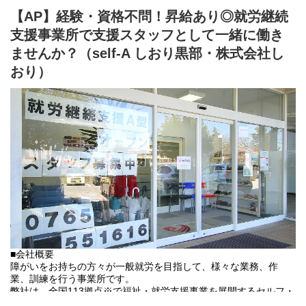
⇒障がい者の方々とは非雇用型で内職などの作業を中心にA型や一
【AP】経験・資格不問！昇給あり◎就労継続
般就労を目指す、または高い工賃を目指すサービス。
支援事業所で支援スタッフとして一緒に働き
利用者さんの日々の訓練をサポートする支援員を募集していま
す。
ませんか？（self-A しおり黒部・株式会社し
おり）
■業務内容
・利用者様の直接支援および指導
・施設外作業の同行
・利用者様とコミュニケーションを取る
・送迎
・その他支援記録作成 など
基本的に食事や入浴、排泄のような介助・介護の作業はありませ
ん。
未経験の方でもご安心ください！
■会社概要
障がいをお持ちの方々が一般就労を目指して、様々な業務、作
業、訓練を行う事業所です。
弊社は、全国113拠点※で福祉・就労支援事業を展開するセルフ・
エーグループの一員です。