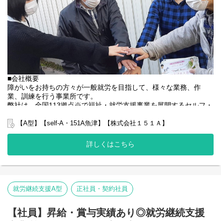
基本的に食事や入浴、排泄のような介助・介護の作業はありませ
ん。
未経験の方でもご安心ください！
■会社概要
障がいをお持ちの方々が一般就労を目指して、様々な業務、作
業、訓練を行う事業所です。
弊社は、全国113拠点※で福祉・就労支援事業を展開するセルフ・
エーグループの一員です。
グループ全体で培った豊富なノウハウとネットワークを活かし、
【A型】【self-A・151A魚津】【株式会社１５１Ａ】
スタッフが安心して長く働ける職場づくりに取り組んでいます。
※2025年4月時点
詳しくはこちら
弊社グループでは2つのパターンの事業所を全国に展開をさせて頂
いております。
【就労継続支援A型事業所】
⇒障がい者の方々と雇用契約を結んで業務を行って頂きながら一
般就労を目指すサービス。
就労継続支援A型
正社員・契約社員
【就労継続支援B型事業所】
⇒障がい者の方々とは非雇用型で内職などの作業を中心にA型や一
【社員】昇給・賞与実績あり◎就労継続支援
般就労を目指す、または高い工賃を目指すサービス。