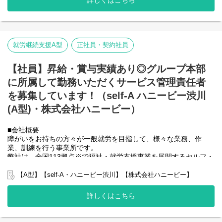
詳しくはこちら
弊社グループでは2つのパターンの事業所を全国に展開をさせて頂
いております。
【就労継続支援A型事業所】
⇒障がい者の方々と雇用契約を結んで業務を行って頂きながら一
就労継続支援A型
正社員・契約社員
般就労を目指すサービス。
【就労継続支援B型事業所】
⇒障がい者の方々とは非雇用型で内職などの作業を中心にA型や一
【社員】昇給・賞与実績あり◎グループ本部
般就労を目指す、または高い工賃を目指すサービス。
に所属して勤務いただくサービス管理責任者
利用者さんと様々な話しをしながら目標などを一緒に立てて一般
を募集しています！（self-A ハニービー渋川
就労までのお手伝いをして頂く、サービス管理責任者を募集して
(A型)・株式会社ハニービー）
おります。
■業務内容
■会社概要
就労施設でのサービス管理責任者の業務。
障がいをお持ちの方々が一般就労を目指して、様々な業務、作
・個別支援計画の作成一式。（弊社システムを使用して作成して
業、訓練を行う事業所です。
いきます。）
弊社は、全国113拠点※で福祉・就労支援事業を展開するセルフ・
・利用者さん、ご両親、外部関係機関との連絡調整。
エーグループの一員です。
・相談員、事業所支援員との会議、連絡等。
グループ全体で培った豊富なノウハウとネットワークを活かし、
【A型】【self-A・ハニービー渋川】【株式会社ハニービー】
・その他、付随する業務
スタッフが安心して長く働ける職場づくりに取り組んでいます。
※2025年4月時点
詳しくはこちら
弊社グループのサービス管理責任者の業務内容は他社さんと比べ
て働き安い環境を整え業務負荷を減らす工夫をしております。
弊社グループでは主に以下のパターンの事業所を全国に展開をさ
・支援費請求は行いません。代理請求を導入していますので利用
せて頂いております。