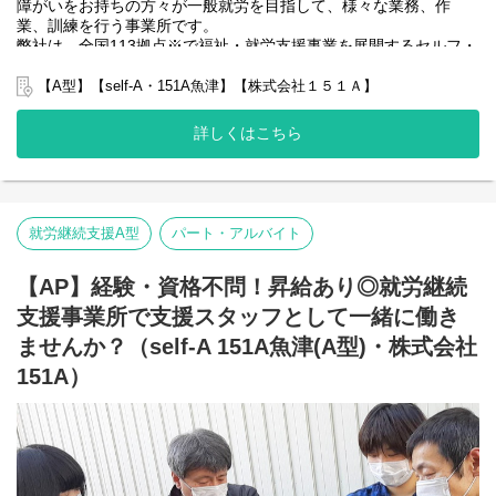
障がいをお持ちの方々が一般就労を目指して、様々な業務、作
業、訓練を行う事業所です。
弊社は、全国113拠点※で福祉・就労支援事業を展開するセルフ・
エーグループの一員です。
グループ全体で培った豊富なノウハウとネットワークを活かし、
【A型】【self-A・151A魚津】【株式会社１５１Ａ】
スタッフが安心して長く働ける職場づくりに取り組んでいます。
※2025年4月時点
詳しくはこちら
弊社グループでは2つのパターンの事業所を全国に展開をさせて頂
いております。
【就労継続支援A型事業所】
⇒障がい者の方々と雇用契約を結んで業務を行って頂きながら一
般就労を目指すサービス。
就労継続支援A型
パート・アルバイト
【就労継続支援B型事業所】
⇒障がい者の方々とは非雇用型で内職などの作業を中心にA型や一
【AP】経験・資格不問！昇給あり◎就労継続
般就労を目指す、または高い工賃を目指すサービス。
支援事業所で支援スタッフとして一緒に働き
利用者さんの日々の訓練をサポートする支援員を募集していま
す。
ませんか？（self-A 151A魚津(A型)・株式会社
151A）
■業務内容
・利用者様の直接支援および指導
・施設外作業の同行
・利用者様とコミュニケーションを取る
・送迎
・その他支援記録作成 など