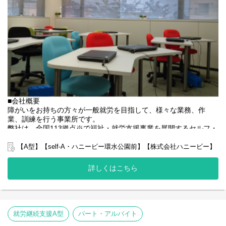
また直営店事業所でサビ管の欠員が出た場合は一定期間現場へフ
ォローに入っていただくこともあります。
直営店事業所、加盟店事業所のSV業務/就労施設でのサービス管理
責任者の業務
・個別支援計画の作成一式。（弊社システムを使用して作成して
いきます。）
・利用者さん、ご両親、外部関係機関との連絡調整。
・相談員、事業所支援員との会議、連絡等。
・その他、付随する業務
■会社概要
障がいをお持ちの方々が一般就労を目指して、様々な業務、作
弊社グループのサービス管理責任者の業務内容は他社さんと比べ
業、訓練を行う事業所です。
て働き安い環境を整え業務負荷を減らす工夫をしております。
弊社は、全国113拠点※で福祉・就労支援事業を展開するセルフ・
・支援費請求は行いません。代理請求を導入していますので利用
エーグループの一員です。
記録のチェックのみです。
グループ全体で培った豊富なノウハウとネットワークを活かし、
【A型】【self-A・ハニービー環水公園前】【株式会社ハニービー】
・個別支援計画、ケース記録を含めた必要な様々な書類は管理シ
スタッフが安心して長く働ける職場づくりに取り組んでいます。
ステムを使用しているのでPC１つで管理できる体制となっていま
※2025年4月時点
詳しくはこちら
す。
弊社グループでは2つのパターンの事業所を全国に展開をさせて頂
・行政への変更届等の提出書類のサポートも会社として行ってい
いております。
るので資格はもっているが、正直できるか自信のない方でも安心
【就労継続支援A型事業所】
して働ける環境が整っています。
⇒障がい者の方々と雇用契約を結んで業務を行って頂きながら一
般就労を目指すサービス。
就労継続支援A型
パート・アルバイト
【就労継続支援B型事業所】