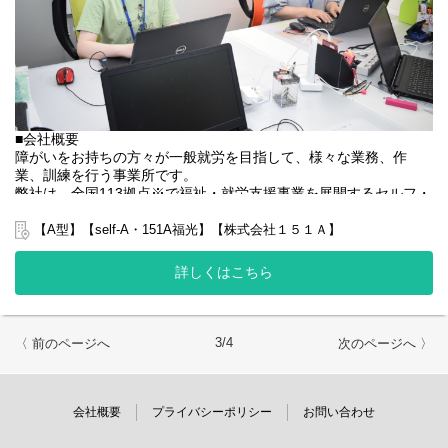
未経験の方でもご安心ください！
■会社概要
障がいをお持ちの方々が一般就労を目指して、様々な業務、作
業、訓練を行う事業所です。
弊社は、全国113拠点※で福祉・就労支援事業を展開するセルフ・
エーグループの一員です。
グループ全体で培った豊富なノウハウとネットワークを活かし、
【A型】【self-A・151A福光】【株式会社１５１Ａ】
スタッフが安心して長く働ける職場づくりに取り組んでいます。
※2025年4月時点
詳しくはこちら
弊社グループでは2つのパターンの事業所を全国に展開をさせて頂
いております。
【就労継続支援A型事業所】
⇒障がい者の方々と雇用契約を結んで業務を行って頂きながら一
3/4
〈 前のページへ
次のページへ 〉
般就労を目指すサービス。
【就労継続支援B型事業所】
⇒障がい者の方々とは非雇用型で内職などの作業を中心にA型や一
般就労を目指す、または高い工賃を目指すサービス。
会社概要
プライバシーポリシー
お問い合わせ
利用者さんと様々な話しをしながら目標などを一緒に立てて一般