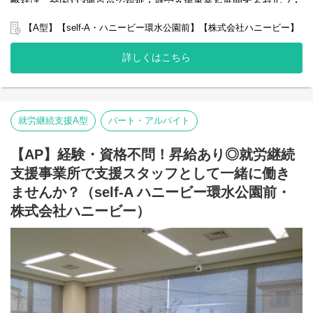
弊社は、全国113拠点※で福祉・就労支援事業を展開するセルフ・
エーグループの一員です。
グループ全体で培った豊富なノウハウとネットワークを活かし、
弊社グループのサービス管理責任者の業務内容は他社さんと比べ
【A型】【self-A・ハニービー環水公園前】【株式会社ハニービー】
スタッフが安心して長く働ける職場づくりに取り組んでいます。
て働き安い環境を整え業務負荷を減らす工夫をしております。
※2025年4月時点
・支援費請求は行いません。代理請求を導入していますので利用
詳しくはこちら
記録のチェックのみです。
弊社グループでは主に以下のパターンの事業所を全国に展開をさ
・個別支援計画、ケース記録を含めた必要な様々な書類は管理シ
せて頂いております。
ステムを使用しているのでPC１つで管理できる体制となっていま
【就労継続支援A型事業所】
す。
⇒障がい者の方々と雇用契約を結んで業務を行って頂きながら一
・行政への変更届等の提出書類のサポートも会社として行ってい
就労継続支援A型
パート・アルバイト
般就労を目指すサービス。
るので資格はもっているが、正直できるか自信のない方でも安心
【就労継続支援B型事業所】
して働ける環境が整っています。
⇒障がい者の方々とは非雇用型で内職などの作業を中心にA型や一
【AP】経験・資格不問！昇給あり◎就労継続
般就労を目指す、または高い工賃を目指すサービス。
支援事業所で支援スタッフとして一緒に働き
【共同生活援助（障がい者グループホーム）】
⇒将来の自立した生活や就労を見据え、生活する力や困難を解決
ませんか？（self-A ハニービー環水公園前・
する力、 働く力などを身につけるサービス。
株式会社ハニービー）
■業務内容
こちらの求人は事業所配置ではなく、グループ本部に所属して働
いていただくサービス管理責任者を募集しています。
＼普段は自宅最寄りの事業所で勤務していただいてOK！／
本部に所属して直営店事業所や加盟店事業所のSVを担って頂きま
す。
出張が多くなりますので待遇も高くなっております。