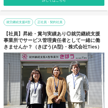
詳しくはこちら
弊社グループでは主に以下のパターンの事業所を全国に展開をさ
直営店事業所、加盟店事業所のSV業務/就労施設でのサービス管理
せて頂いております。
責任者の業務
【就労継続支援A型事業所】
・個別支援計画の作成一式。（弊社システムを使用して作成して
⇒障がい者の方々と雇用契約を結んで業務を行って頂きながら一
いきます。）
般就労を目指すサービス。
就労継続支援A型
正社員・契約社員
・利用者さん、ご両親、外部関係機関との連絡調整。
【就労継続支援B型事業所】
・相談員、事業所支援員との会議、連絡等。
⇒障がい者の方々とは非雇用型で内職などの作業を中心にA型や一
・その他、付随する業務
【社員】昇給・賞与実績あり◎就労継続支援
般就労を目指す、または高い工賃を目指すサービス。
【共同生活援助（障がい者グループホーム）】
事業所でサービス管理責任者として一緒に働
⇒将来の自立した生活や就労を見据え、生活する力や困難を解決
弊社グループのサービス管理責任者の業務内容は他社さんと比べ
きませんか？（きぼう(A型)・株式会社Ties）
する力、 働く力などを身につけるサービス。
て働き安い環境を整え業務負荷を減らす工夫をしております。
・支援費請求は行いません。代理請求を導入していますので利用
■業務内容
記録のチェックのみです。
こちらの求人は事業所配置ではなく、グループ本部に所属して働
・個別支援計画、ケース記録を含めた必要な様々な書類は管理シ
いていただくサービス管理責任者を募集しています。
ステムを使用しているのでPC１つで管理できる体制となっていま
＼普段は自宅最寄りの事業所で勤務していただいてOK！／
す。
本部に所属して直営店事業所や加盟店事業所のSVを担って頂きま
・行政への変更届等の提出書類のサポートも会社として行ってい
す。
るので資格はもっているが、正直できるか自信のない方でも安心
出張が多くなりますので待遇も高くなっております。
して働ける環境が整っています。
また直営店事業所でサビ管の欠員が出た場合は一定期間現場へフ
ォローに入っていただくこともあります。
直営店事業所、加盟店事業所のSV業務/就労施設でのサービス管理
責任者の業務