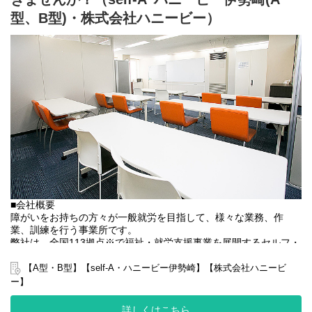
おります。
型、B型)・株式会社ハニービー）
■業務内容
就労施設でのサービス管理責任者の業務。
・個別支援計画の作成一式。（弊社システムを使用して作成して
いきます。）
・利用者さん、ご両親、外部関係機関との連絡調整。
・相談員、事業所支援員との会議、連絡等。
・その他、付随する業務
弊社グループのサービス管理責任者の業務内容は他社さんと比べ
て働き安い環境を整え業務負荷を減らす工夫をしております。
・支援費請求は行いません。代理請求を導入していますので利用
記録のチェックのみです。
・個別支援計画、ケース記録を含めた必要な様々な書類は管理シ
ステムを使用しているのでPC１つで管理できる体制となっていま
■会社概要
す。
障がいをお持ちの方々が一般就労を目指して、様々な業務、作
・行政への変更届等の提出書類のサポートも会社として行ってい
業、訓練を行う事業所です。
るので資格はもっているが正直できるか自信のない方でも安心し
弊社は、全国113拠点※で福祉・就労支援事業を展開するセルフ・
て働ける環境が整っています。
エーグループの一員です。
グループ全体で培った豊富なノウハウとネットワークを活かし、
【A型・B型】【self-A・ハニービー伊勢崎】【株式会社ハニービ
スタッフが安心して長く働ける職場づくりに取り組んでいます。
ー】
※2025年4月時点
弊社グループでは2つのパターンの事業所を全国に展開をさせて頂
詳しくはこちら