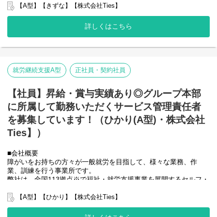
また直営店事業所でサビ管の欠員が出た場合は一定期間現場へフ
グループ全体で培った豊富なノウハウとネットワークを活かし、
【A型】【きずな】【株式会社Ties】
15:30 支援記録作成
ォローに入っていただくこともあります。
スタッフが安心して長く働ける職場づくりに取り組んでいます。
16:00 ／退社
※2025年4月時点
詳しくはこちら
弊社グループでは主に以下のパターンの事業所を全国に展開をさ
直営店事業所、加盟店事業所のSV業務/就労施設でのサービス管理
せて頂いております。
責任者の業務
【就労継続支援A型事業所】
・個別支援計画の作成一式。（弊社システムを使用して作成して
⇒障がい者の方々と雇用契約を結んで業務を行って頂きながら一
いきます。）
般就労を目指すサービス。
就労継続支援A型
正社員・契約社員
・利用者さん、ご両親、外部関係機関との連絡調整。
【就労継続支援B型事業所】
・相談員、事業所支援員との会議、連絡等。
⇒障がい者の方々とは非雇用型で内職などの作業を中心にA型や一
・その他、付随する業務
【社員】昇給・賞与実績あり◎グループ本部
般就労を目指す、または高い工賃を目指すサービス。
【共同生活援助（障がい者グループホーム）】
に所属して勤務いただくサービス管理責任者
⇒将来の自立した生活や就労を見据え、生活する力や困難を解決
弊社グループのサービス管理責任者の業務内容は他社さんと比べ
を募集しています！（ひかり(A型)・株式会社
する力、 働く力などを身につけるサービス。
て働き安い環境を整え業務負荷を減らす工夫をしております。
・支援費請求は行いません。代理請求を導入していますので利用
Ties】）
■業務内容
記録のチェックのみです。
こちらの求人は事業所配置ではなく、グループ本部に所属して働
・個別支援計画、ケース記録を含めた必要な様々な書類は管理シ
いていただくサービス管理責任者を募集しています。
■会社概要
ステムを使用しているのでPC１つで管理できる体制となっていま
＼普段は自宅最寄りの事業所で勤務していただいてOK！／
障がいをお持ちの方々が一般就労を目指して、様々な業務、作
す。
本部に所属して直営店事業所や加盟店事業所のSVを担って頂きま
業、訓練を行う事業所です。
・行政への変更届等の提出書類のサポートも会社として行ってい
す。
弊社は、全国113拠点※で福祉・就労支援事業を展開するセルフ・
るので資格はもっているが、正直できるか自信のない方でも安心
出張が多くなりますので待遇も高くなっております。
エーグループの一員です。
して働ける環境が整っています。
また直営店事業所でサビ管の欠員が出た場合は一定期間現場へフ
グループ全体で培った豊富なノウハウとネットワークを活かし、
【A型】【ひかり】【株式会社Ties】
ォローに入っていただくこともあります。
スタッフが安心して長く働ける職場づくりに取り組んでいます。
※2025年4月時点