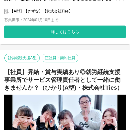
弊社は、全国113拠点※で福祉・就労支援事業を展開するセルフ・
12:30 作業支援・業務開始
エーグループの一員です。
14:30 支援記録作成
グループ全体で培った豊富なノウハウとネットワークを活かし、
【A型】【きずな】【株式会社Ties】
15:00 (15:30) ／退社
スタッフが安心して長く働ける職場づくりに取り組んでいます。
募集期限：2024年01月10日まで
※2025年4月時点
弊社グループでは2つのパターンの事業所を全国に展開をさせて頂
詳しくはこちら
いております。
【就労継続支援A型事業所】
⇒障がい者の方々と雇用契約を結んで業務を行って頂きながら一
般就労を目指すサービス。
【就労継続支援B型事業所】
⇒障がい者の方々とは非雇用型で内職などの作業を中心にA型や一
就労継続支援A型
正社員・契約社員
般就労を目指す、または高い工賃を目指すサービス。
【社員】昇給・賞与実績あり◎就労継続支援
利用者さんの日々の訓練をサポートする支援員を募集していま
す。
事業所でサービス管理責任者として一緒に働
きませんか？（ひかり(A型)・株式会社Ties）
■業務内容
・利用者様の直接支援および指導
・施設外作業の同行
・利用者様とコミュニケーションを取る
・送迎
・その他支援記録作成 など
基本的に食事や入浴、排泄のような介助・介護の作業はありませ
ん。