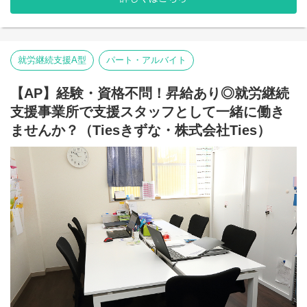
いております。
【就労継続支援A型事業所】
⇒障がい者の方々と雇用契約を結んで業務を行って頂きながら一
般就労を目指すサービス。
【就労継続支援B型事業所】
就労継続支援A型
パート・アルバイト
⇒障がい者の方々とは非雇用型で内職などの作業を中心にA型や一
般就労を目指す、または高い工賃を目指すサービス。
【AP】経験・資格不問！昇給あり◎就労継続
利用者さんと様々な話しをしながら目標などを一緒に立てて一般
支援事業所で支援スタッフとして一緒に働き
就労までのお手伝いをして頂く、サービス管理責任者を募集して
おります。
ませんか？（Tiesきずな・株式会社Ties）
■業務内容
就労施設でのサービス管理責任者の業務。
・個別支援計画の作成一式。（弊社システムを使用して作成して
いきます。）
・利用者さん、ご両親、外部関係機関との連絡調整。
・相談員、事業所支援員との会議、連絡等。
・その他、付随する業務
弊社グループのサービス管理責任者の業務内容は他社さんと比べ
て働き安い環境を整え業務負荷を減らす工夫をしております。
・支援費請求は行いません。代理請求を導入していますので利用
記録のチェックのみです。
・個別支援計画、ケース記録を含めた必要な様々な書類は管理シ