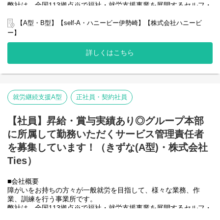
・その他支援記録作成 など
弊社は、全国113拠点※で福祉・就労支援事業を展開するセルフ・
エーグループの一員です。
基本的に食事や入浴、排泄のような介助・介護の作業はありませ
グループ全体で培った豊富なノウハウとネットワークを活かし、
【A型・B型】【self-A・ハニービー伊勢崎】【株式会社ハニービ
ん。
スタッフが安心して長く働ける職場づくりに取り組んでいます。
ー】
※2025年4月時点
未経験の方でもご安心ください！
詳しくはこちら
弊社グループでは主に以下のパターンの事業所を全国に展開をさ
〈とある1日のスケジュール〉
せて頂いております。
パターン①
【就労継続支援A型事業所】
8:30 出社／利用者の受け入れ
⇒障がい者の方々と雇用契約を結んで業務を行って頂きながら一
8:30 送迎対応
般就労を目指すサービス。
就労継続支援A型
正社員・契約社員
９:00 作業支援・業務開始
【就労継続支援B型事業所】
12:00 休憩・昼食
⇒障がい者の方々とは非雇用型で内職などの作業を中心にA型や一
13:00 作業支援・業務開始
般就労を目指す、または高い工賃を目指すサービス。
【社員】昇給・賞与実績あり◎グループ本部
14:30 送迎対応
【共同生活援助（障がい者グループホーム）】
に所属して勤務いただくサービス管理責任者
15:00 支援記録作成
⇒将来の自立した生活や就労を見据え、生活する力や困難を解決
15:30 ／退社
する力、 働く力などを身につけるサービス。
を募集しています！（きずな(A型)・株式会社
Ties）
■業務内容
パターン②
こちらの求人は事業所配置ではなく、グループ本部に所属して働
9:00 出社／利用者の受け入れ
いていただくサービス管理責任者を募集しています。
■会社概要
9:15 施設外先送迎対応
＼普段は自宅最寄りの事業所で勤務していただいてOK！／
障がいをお持ちの方々が一般就労を目指して、様々な業務、作
10:00 作業支援・業務開始
本部に所属して直営店事業所や加盟店事業所のSVを担って頂きま
業、訓練を行う事業所です。
12:00 休憩・昼食
す。
弊社は、全国113拠点※で福祉・就労支援事業を展開するセルフ・
13:00 作業支援・業務開始
出張が多くなりますので待遇も高くなっております。
エーグループの一員です。
15:00 施設外先送迎対応