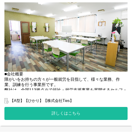
■業務内容
就労施設でのサービス管理責任者の業務。
・個別支援計画の作成一式。（弊社システムを使用して作成して
いきます。）
・利用者さん、ご両親、外部関係機関との連絡調整。
・相談員、事業所支援員との会議、連絡等。
・その他、付随する業務
弊社グループのサービス管理責任者の業務内容は他社さんと比べ
て働き安い環境を整え業務負荷を減らす工夫をしております。
・支援費請求は行いません。代理請求を導入していますので利用
記録のチェックのみです。
・個別支援計画、ケース記録を含めた必要な様々な書類は管理シ
ステムを使用しているのでPC１つで管理できる体制となっていま
■会社概要
す。
障がいをお持ちの方々が一般就労を目指して、様々な業務、作
・行政への変更届等の提出書類のサポートも会社として行ってい
業、訓練を行う事業所です。
るので資格はもっているが正直できるか自信のない方でも安心し
弊社は、全国113拠点※で福祉・就労支援事業を展開するセルフ・
て働ける環境が整っています。
エーグループの一員です。
グループ全体で培った豊富なノウハウとネットワークを活かし、
【A型】【ひかり】【株式会社Ties】
スタッフが安心して長く働ける職場づくりに取り組んでいます。
※2025年4月時点
詳しくはこちら
弊社グループでは2つのパターンの事業所を全国に展開をさせて頂
いております。
【就労継続支援A型事業所】