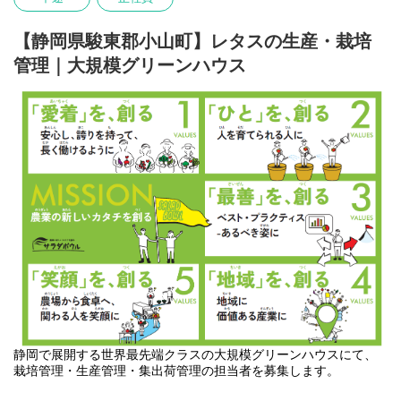
※業務構成は、設備管理業務：7割／生産管理・集出荷管理業務：
3割 を想定しています。
【静岡県駿東郡小山町】レタスの生産・栽培
■ 設備管理業務（7割）
農場内で使用する機械・設備のメンテナンスや保守を中心に行っ
管理｜大規模グリーンハウス
ていただきます。
・農場内設備・機械の定期点検・保守・修理対応
・故障発生時の原因特定および応急対応
・機械メーカー・修理業者との調整や立会い
・部品交換やメンテナンススケジュールの管理
・新規機械・設備導入時の試運転や操作指導
・配管やボイラーなど温室関連設備の保守・点検・調整
・作業効率化に向けた改善提案
※入社後は、先輩スタッフがOJT形式でサポートします。未経験
の方でも、機械に触れることが好きな方なら十分に活躍できま
す。
「どれか一つでも興味がある」「少しずつ覚えていきたい」とい
う方も大歓迎です。得意なことからスタートし、少しずつ業務の
幅を広げていきましょう！
■ 生産管理・集出荷管理業務（3割）
〈生産管理〉
静岡で展開する世界最先端クラスの大規模グリーンハウスにて、
・日々の作業計画や人員配置のサポート
栽培管理・生産管理・集出荷管理の担当者を募集します。
・パートスタッフへの作業指示・進捗確認
・他担当者との連携による作業効率化