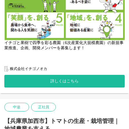
～地域密着型の働き方をご希望の方へ～
専門社員（地域限定社員）としての採用も可能です。勤務エリア
や転勤範囲に制限がある働き方をご希望の方はご相談ください。
皆さまのご応募・お問い合わせをお待ちしております！
イチゴと果樹で四季を彩る農園（6次産業化大規模農園）の新規事
業推進、企画、開発メンバーを募集します！
埼玉県白岡市で進行中の「イチゴノオカプロジェクト」では、数
株式会社イチゴノオカ
十年放置され続けた耕作放棄地を「新しいカタチ」の農園に再生
しています。
詳しくはこちら
事業主体の「イチゴノオカ」は、“果物で四季を彩る農園” をテー
マに、年間50万人の来訪を目指す大型複合農園として、世界最先
端の高度環境制御型ハウスでのいちご生産に加え、約20種類の多
様な果樹を生産し、収穫体験・直売所・カフェ・レストラン・商
品開発 など、「つくる・たべる・かう・たのしむ」を一体で設計
中途
正社員
する 6次産業化の事業づくりを推進しています。
“食”と“体験”が融合した新しい価値創造に挑むプロジェクトです。
【兵庫県加西市】トマトの生産・栽培管理｜
地域農業を支える