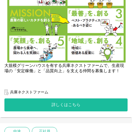
者とのチームワークが必要不可欠です。
3. 集出荷管理
圃場では、独自の商品ブランドを扱っており、パッキング（袋詰
め）から自社で行っています。
大切に育て、一生懸命に作業して収穫された野菜を、最高の状態
で取引先や消費者のもとへ確実に届けるために、
収穫されたばかりの新鮮な野菜をパートさんと協力して袋詰め・
箱詰めし、全国各地へ出荷するまでの管理を行います。
～地域密着型の働き方をご希望の方へ～
専門社員（地域限定社員）としての採用も可能です。勤務エリア
大規模グリーンハウスを有する兵庫ネクストファームで、生産現
や転勤範囲に制限がある働き方をご希望の方はご相談ください。
場の「安定稼働」と「品質向上」を支える仲間を募集します！
皆さまのご応募・お問い合わせをお待ちしております！
農業の生産現場では、機械や設備のメンテナンスが欠かせませ
兵庫ネクストファーム
ん。
今回募集するポジションは、農場の心臓部を守る設備管理を中心
詳しくはこちら
に、生産・集出荷のサポートまで幅広く担う重要な役割です。
経験者はもちろん、工業系の学校で学んだ方や、機械いじりが好
きな方にも積極的にチャレンジしていただけます。
ご経験やお持ちのスキルに合わせて以下業務をお任せします。
中途
正社員