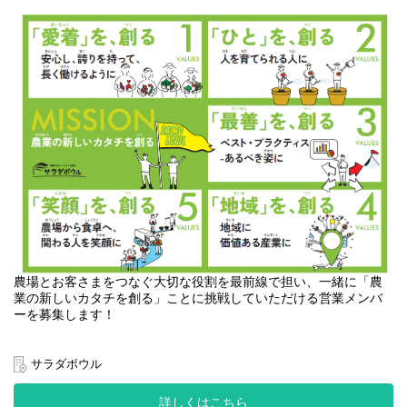
躍いただきます。
※すべてのポジションにおいて、現場に入りながら組織・生産を
動かすプレイングマネージャーとしての役割を担っていただくこ
とを想定しています。
◆ 生産管理マネージャー
50〜120名のスタッフが関わりながら日々の生産を進める大規模農
場において、生産管理マネージャーは、現場全体の進行管理と組
織マネジメントを担い、生産計画を実行に移す中心的な存在で
す。
メンバー個々の年齢・経験・特性を踏まえながらチーム力を最大
化し、「人を活かして生産性を高める」役割を担います。
＜主な業務＞
・パート・アルバイトスタッフのマネジメント
・作業計画・シフト設計・人員配置の最適化
・作業進捗・品質・安全管理
農場とお客さまをつなぐ大切な役割を最前線で担い、一緒に「農
・チームメンバーの育成・評価
業の新しいカタチを創る」ことに挑戦していただける営業メンバ
・作業改善・標準化の推進
ーを募集します！
・労務管理・働きやすい現場づくり
サラダボウル
◆ 集出荷管理マネージャー
収穫された野菜を商品として完成させ、全国の取引先へ届ける工
私たちは、単なる商品の取引ではなく、「お客様と共に売り場を
程を統括します。
詳しくはこちら
つくりあげること」を目指し、日々情熱を持って業務に取り組ん