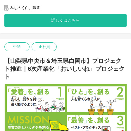
ご希望やご経験に合わせて以下業務をお任せします。
みちのく白川農園
1. 栽培管理（グロワー）
詳しくはこちら
世界最先端の大規模グリーンハウスでの野菜栽培の仕事です。世
界的にも先進的な設備を用いて温度・湿度・CO2など施設内の環
境をコントロールし、通年で安定して作
物を生産します。栽培管理者には、作物栽培の専門的な知識や経
験が求められます。
中途
正社員
2. 生産管理
多くの人手を必要とする農業において、「人」の想いはなにより
【山梨県中央市＆埼玉県白岡市】プロジェク
大切になります。約100名のパートさんに寄り添って、皆さんがス
ムーズに作業できるよう指揮をとる仕事です。パートさんの年齢
ト推進｜6次産業化「おいしいね」プロジェク
や体力を考慮し、誰もが安全かつスムーズに動けるように工夫を
ト
こらします。生産管理者がパートさんに的確な指示を出すために
は、他の担当者とのチームワークが必要不可欠です。
3. 集出荷管理
圃場では、独自の商品ブランドを扱っており、パッキング（袋詰
め）から自社で行っています。大切に育て、一生懸命に作業して
収穫された野菜を、最高の状態で取引先や消費者のもとへ確実に
届けるために、収穫されたばかりの新鮮な野菜をパートさんと協
力して袋詰め・箱詰めし、全国各地へ出荷するまでの管理を行い
ます。