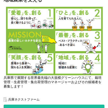
＜業務内容＞
ご経験に合わせて、以下の業務をご担当いただきます。
■ 事業推進・プロジェクトマネジメント
・コンセプトメイキング、ランドスケープ、ゾーニング
・業態企画、業態開発
・関係者（行政・施工会社・地域団体・事業者）との連携
・収支試算・価格設計・販路開拓
・スケジュール策定
・施設の運営管理
■ 商品企画・商品開発
・果物・農産物を活かした加工品（ジャム・スイーツ・ドリン
ク・ギフト商品等）の企画開発
・菓子・惣菜・飲料などのレシピ開発／OEMとの連携
・季節の果実を活かした限定商品の企画・開発
■ 飲食・体験コンテンツ企画
兵庫県で展開する世界最先端の大規模グリーンハウスにて、栽培
・カフェ／レストランのメニュー企画・開発
管理・生産管理・集出荷管理のマネージャーおよびその候補者を
・収穫体験・季節イベント企画・開発
募集します！
・施設内動線・コンテンツ配置計画への参画
■ 直売所・ショップ企画
兵庫ネクストファーム
・売場づくり・什器配置・動線設計
ご希望やご経験に合わせて以下業務をお任せします。
・地域農産物を活かした商品ライン構築