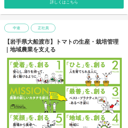
・EC販売の企画"
詳しくはこちら
1. 栽培管理（グロワー）
世界最先端の大規模グリーンハウスでの野菜栽培の仕事です。
＜勤務地について＞
世界的にも先進的な設備を用いて温度・湿度・CO2など施設内の
本ポジションは、サラダボウルが全国で進める6次産業化プロジェ
環境をコントロールし、通年で安定して作物を生産します。
クトを、
栽培管理者には、作物栽培の専門的な知識や経験が求められま
構想・準備段階から立ち上げ、事業化まで一貫して担っていただ
中途
正社員
す。
く企画職です。
チームで進めるプロジェクトでありながら、ご自身の専門性やア
2. 生産管理
【岩手県大船渡市】トマトの生産・栽培管理
イデアを活かして企画をリードしていただける環境です。
多くの人手を必要とする農業において、「人」の想いはなにより
大切になります。
｜地域農業を支える
プロジェクトの進行フェーズに応じて、主な勤務地は以下の通り
約100名のパートさんに寄り添って、皆さんがスムーズに作業でき
想定していますが、
るよう指揮をとる仕事です。
実際の勤務地や異動については、ご本人の希望・居住事情等を考
パートさんの年齢や体力を考慮し、誰もが安全かつスムーズに動
慮の上決定します。
けるように工夫をこらします。
生産管理者がパートさんに的確な指示を出すためには、他の担当
◆入社〜2026年頃
者とのチームワークが必要不可欠です。
・山梨県中央市（サラダボウル本社）
※事業企画・商品企画・準備フェーズを担当
3. 集出荷管理
圃場では、独自の商品ブランドを扱っており、パッキング（袋詰
◆イチゴノオカ建設開始以降（2027年6月目安）
め）から自社で行っています。
・埼玉県白岡市
大切に育て、一生懸命に作業して収穫された野菜を、最高の状態
※現地での立ち上げ・事業推進フェーズを担当
で取引先や消費者のもとへ確実に届けるために、
収穫されたばかりの新鮮な野菜をパートさんと協力して袋詰め・
◆6次産業化施設稼働以降（2027年10月目安）
箱詰めし、全国各地へ出荷するまでの管理を行います。
・引き続き埼玉県白岡市を拠点に、事業の安定化・拡張を担当