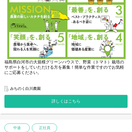
・新設農場の立ち上げにおける手続き支援
・農業×産業化という成長分野に挑戦できる
・BCP計画やリスク管理業務の推進
・グループ全体の資金管理・経理体制整備
福島県白河市の大規模グリーンハウスで、野菜（トマト）栽培の
サポートをしていただける方を募集！簡単な作業ですのでお気軽
にご応募ください。
みちのく白川農園
世界最先端クラスの大規模グリーンハウス内でのお仕事です。
当農園では、世界的にも先進的な設備を用いて温度・湿度・CO2
詳しくはこちら
など施設内の環境をコントロールし、通年で安定して作物を生産
しています。
最先端の設備と仕組化により体への負担を軽減しているため、20
代～70代までご年齢を問わずお仕事することが可能です。現在は
中途
正社員
総勢100名弱が勤務されています。