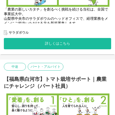
・トラブル発生時の原因分析と改善実行
・グループ農場データとの比較分析・技術改善
「農業の新しいカタチ」を創るべく挑戦を続ける当社は、全国で
事業拡大中。
山梨県中央市のサラダボウルのヘッドオフィスで、経理業務をメ
◆ 拠点運営・改善推進（全職種共通）
インにご担当いただける方を新規募集します。
すべてのマネージャーに共通して、単なる担当業務に留まらず
バックオフィスから事業成長に貢献できるやりがいあるポジショ
「農場運営そのもの」を進化させる役割を担います。
ンです。
サラダボウル
＜主な業務＞
・生産性向上・コスト改善施策の立案
詳しくはこちら
・業務フロー改善・標準化
経営企画室の一員として、以下業務を中心にご担当いただきま
・本社・他拠点との連携
す。
・新規設備・技術導入の推進
・組織づくり・次世代リーダー育成
・請求支払・入出金などの経理データの管理およびチェック（ク
中途
パート・アルバイト
ラウド会計ソフト使用）
【配属先について】
・外部委託企業とのやり取り（年次決算対応など）
サラダボウルグループが全国で展開するいずれかの農場へ配属と
・経理関連情報の社内共有・調整（経営層・他部署との情報連
なります。
【福島県白河市】トマト栽培サポート｜農業
携）
拠点一覧：
https://www.salad-bowl.jp/group/
にチャレンジ（パート社員）
※配属先はご本人のご希望を最大限考慮のうえ、これまでのご経
※決算業務および税務申告業務は外部に委託しています。
験や適性、組織状況を踏まえて最終決定いたします。
◎スキルや意欲に応じて、下記のような業務へのステップアップ
【この仕事の魅力】
も可能です
・異業種で培った専門性が、ダイレクトに価値になる
・資金調達に関わる財務業務のサポート
・現場改善から組織設計まで一貫して関われる
・農場事業計画の策定や月次収益分析
・裁量が大きく、成果が正当に評価される