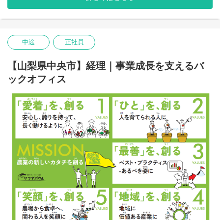
栽培から販売までを一貫して行うサラダボウルにおいて、事業価
でいます。
値を最終的に決定づける重要ポジションです。
営業は、農場とお客さまをつなぐ、大切な役割。
収穫物を「最高の状態」で届けるため、現場管理・物流管理・営
農場から食卓まで野菜を届ける過程で関わる人全員を笑顔にする
業視点を横断して業務を推進します。
ため、業務に真剣に向き合い、お客様からの信頼を得ることに努
中途
正社員
めます。
＜主な業務＞
地道なことからコツコツと、確実に業務を推進する胆力のある方
・出荷計画の策定・進捗管理
を求めています！
【山梨県中央市】経理｜事業成長を支えるバ
・パッキング（袋詰め・箱詰め）工程の管理
年々スケールが拡がっていくグループを、最前線で肌で感じられ
・在庫・品質チェックおよび基準管理
ックオフィス
るワクワク感のあるポジションです。
・作業スタッフの指導育成
・配送ルート・物流オペレーションの最適化
ご経験やスキルに合わせて以下の業務をお任せします。
・営業部門と連携した出荷調整・顧客対応
・取引先への営業活動
┗商流 / 物流などの構築を含む既存顧客の深耕がメイン
◆ グロワーマネージャー（栽培管理）
┗市況把握に応じた取引先との受注数調整
世界最先端クラスのグリーンハウス設備を活用し、作物の生育環
┗在庫状況に合わせた新規顧客との流通調整
境を科学的にコントロールするポジションです。
・事業所（農場）とのコミュニケーション
日々、作物の生育状況の観察とデータ分析を重ね、年間を通じた
┗各農場の生産動向把握と出荷調整
安定生産を実現します。
・営業企画
┗販売計画（含：単価計画）の立案と進捗管理
＜主な業務＞
・商品企画・開発
・栽培計画・収量計画の策定
┗品質管理
・温度・湿度・CO₂など環境データの分析・制御
┗新規商品の企画
・生育調査・品質評価・歩留まり改善
┗販促手法やプロモーション戦略の計画と実行
・潅水・施肥・防疫計画の設計