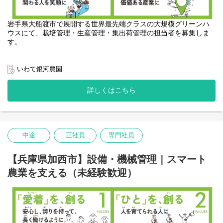
◆埼玉県白岡市における事業の立ち上げ・展開フェーズ完了後
～地域密着型の働き方をご希望の方へ～
・浜松・知多など、他地域で進行する新規プロジェクトへの参画
専門社員（地域限定社員）としての採用も可能です。勤務エリア
岩手県大船渡市で展開する世界最先端クラスの大規模グリーンハ
可能性あり
や転勤範囲に制限がある働き方をご希望の方はご相談ください。
ウスにて、栽培管理・生産管理・集出荷管理の担当者を募集しま
皆さまのご応募・お問い合わせをお待ちしております！
す。
いわて銀河農園
ご希望やご経験に合わせて以下業務をお任せします。
詳しくはこちら
1. 栽培管理（グロワー）
世界最先端の大規模グリーンハウスでの野菜栽培の仕事です。
世界的にも先進的な設備を用いて温度・湿度・CO2など施設内の
環境をコントロールし、通年で安定して作物を生産します。
栽培管理者には、作物栽培の専門的な知識や経験が求められま
中途
正社員
専門社員
す。
2. 生産管理
【兵庫県加西市】設備・機械管理｜スマート
多くの人手を必要とする農業において、「人」の想いはなにより
大切になります。
農業を支える（未経験歓迎）
約100名のパートさんに寄り添って、皆さんがスムーズに作業でき
るよう指揮をとる仕事です。
パートさんの年齢や体力を考慮し、誰もが安全かつスムーズに動
けるように工夫をこらします。
生産管理者がパートさんに的確な指示を出すためには、他の担当