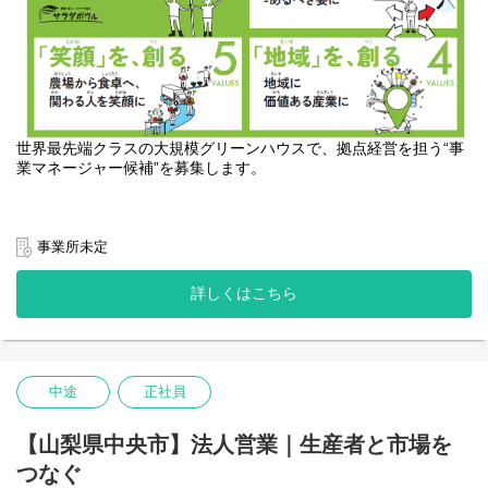
世界最先端クラスの大規模グリーンハウスで、拠点経営を担う“事
業マネージャー候補”を募集します。
サラダボウルグループでは、全国各地で世界最先端クラスの大規
事業所未定
模グリーンハウス事業を展開しています。
私たちが目指しているのは、農業を“産業”として高度化し、持続可
詳しくはこちら
能なビジネスへと進化させること。
その実現のために、各拠点の生産性・品質・組織力を統合的にマ
ネジメントできる人材の採用を強化しています。
製造・設備・物流・品質管理など、他産業で培ったマネジメント
経験を活かし、単なる「現場責任者」に留まらず、拠点運営その
中途
正社員
ものを推進する事業マネージャーとして挑戦しませんか。
【山梨県中央市】法人営業｜生産者と市場を
【仕事内容】
ご経験・志向に応じ、以下いずれかのマネージャー職としてご活
つなぐ