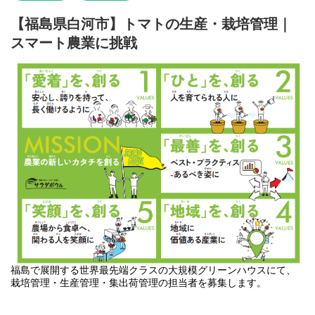
大勢の方が勤務されているので、突然のお休み等も幅広く対応し
【福島県白河市】トマトの生産・栽培管理｜
ています。
(例：「子供が体調不良になったので今日は休みたい」「参観日な
スマート農業に挑戦
ので午後から出勤したい」「持病が突然悪化したのでしばらく様
子を見たい」等)
お手伝いをいただきたい作業は主に【収穫】・【選果】・【葉か
き】です。
＜作業の具体的内容＞
・収穫作業
作業台車を押しながら、指定の色のトマトを収穫します。
※力作業はありません。
・選果作業
傷やサイズを確認しながら、トマトを袋詰めする作業です。
・葉かき作業
指定の高さまでの葉を切り落す作業です。
福島で展開する世界最先端クラスの大規模グリーンハウスにて、
栽培管理・生産管理・集出荷管理の担当者を募集します。
その他、苗の入れ替え時の古い苗の片付けやハウス内の洗浄消毒
作業なども行っていただきます。