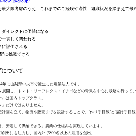
d-bowl.jp/group/
を最大限考慮のうえ、これまでのご経験や適性、組織状況を踏まえて最
、ダイレクトに価値になる
で一貫して関われる
当に評価される
分野に挑戦できる
プについて
04年に山梨県中央市で誕生した農業法人です。
を展開し、トマト・リーフレタス・イチゴなどの青果を中心に栽培を行っていま
ールは国内トップクラス。
さ」だけではありません。
計画を立て、物流や販売までを設計することで、“作り手目線”と“届け手目線
け、安定して供給できる」農業の仕組みを実現しています。
創出にも注力し、国内外で800名以上の雇用を創出。