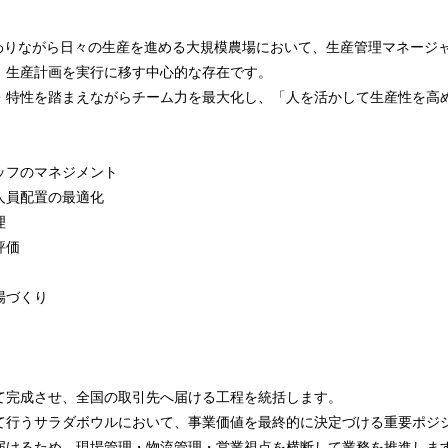
関わりながら日々の生産を進める大規模農場において、生産管理マネージ
、生産計画を実行に移す中心的な存在です。
・特性を踏まえながらチーム力を最大化し、「人を活かして生産性を高
ッフのマネジメント
人員配置の最適化
理
評価
場づくり
て完成させ、全国の取引先へ届ける工程を統括します。
て行うサラダボウルにおいて、事業価値を最終的に決定づける重要ポジ
届けるため、現場管理・物流管理・営業視点を横断して業務を推進しま