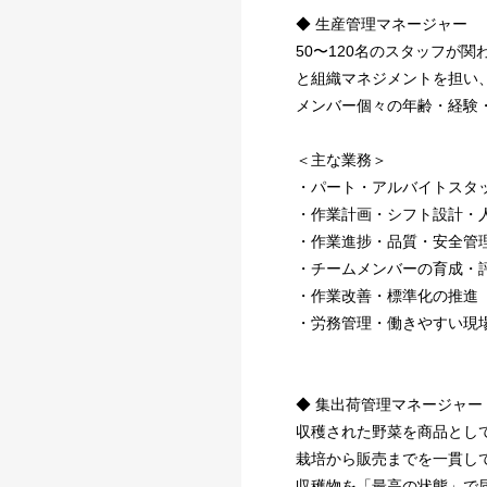
◆ 生産管理マネージャー
50〜120名のスタッフが
と組織マネジメントを担い
メンバー個々の年齢・経験
＜主な業務＞
・パート・アルバイトスタ
・作業計画・シフト設計・
・作業進捗・品質・安全管
・チームメンバーの育成・
・作業改善・標準化の推進
・労務管理・働きやすい現
◆ 集出荷管理マネージャー
収穫された野菜を商品とし
栽培から販売までを一貫し
収穫物を「最高の状態」で