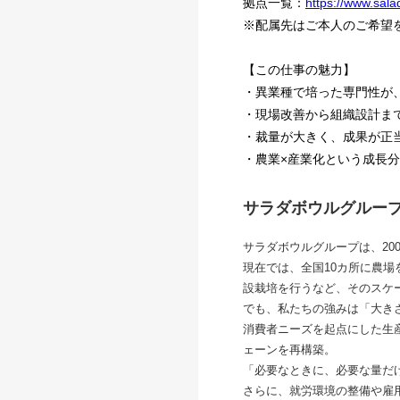
拠点一覧：
https://www.sala
※配属先はご本人のご希望
【この仕事の魅力】
・異業種で培った専門性が
・現場改善から組織設計ま
・裁量が大きく、成果が正
・農業×産業化という成長
サラダボウルグルー
サラダボウルグループは、20
現在では、全国10カ所に農場
設栽培を行うなど、そのスケ
でも、私たちの強みは「大き
消費者ニーズを起点にした生産
ェーンを再構築。
「必要なときに、必要な量だ
さらに、就労環境の整備や雇用