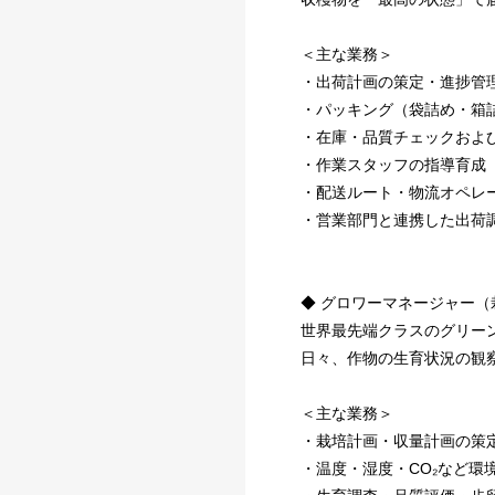
＜主な業務＞
・出荷計画の策定・進捗管
・パッキング（袋詰め・箱
・在庫・品質チェックおよ
・作業スタッフの指導育成
・配送ルート・物流オペレ
・営業部門と連携した出荷
◆ グロワーマネージャー（
世界最先端クラスのグリー
日々、作物の生育状況の観
＜主な業務＞
・栽培計画・収量計画の策
・温度・湿度・CO₂など環