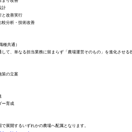
留まり改善
設計
析と改善実行
比較分析・技術改善
職種共通）
通して、単なる担当業務に留まらず「農場運営そのもの」を進化させる
施策の立案
進
ダー育成
国で展開するいずれかの農場へ配属となります。