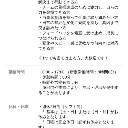
解決まで行動できる方
・チームの目標達成のために協力し、自らの
力を発揮できる方
・当事者意識を持って仕事に取り組みたい方
・日常の些細な変化に疑問を持ち、真因まで
突き詰めたい方
・フィードバックを素直に受け止め、成長に
つなげられる方
・変化やスピード感に柔軟かつ前向きに対応
できる方
※1つでも当てはまる方、大歓迎です！
勤務時間
・8:00～17:00 （所定労働時間：8時間0分）
・休憩時間：60分
・時間外労働有無：有
※部門や季節により、早出・遅出が発生す
ることがあります
休日・休暇
・週休2日制（シフト制）
└ 基本は【土・日】または【日・月】がお
休みとなります
└ 日曜は完全休日（必ずお休みとなりま
す）