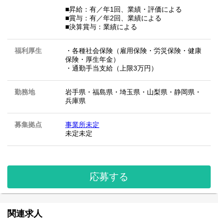
■昇給：有／年1回、業績・評価による
■賞与：有／年2回、業績による
■決算賞与：業績による
福利厚生
・各種社会保険（雇用保険・労災保険・健康
保険・厚生年金）
・通勤手当支給（上限3万円）
勤務地
岩手県
・
福島県
・
埼玉県
・
山梨県
・
静岡県
・
兵庫県
募集拠点
事業所未定
未定未定
応募する
関連求人