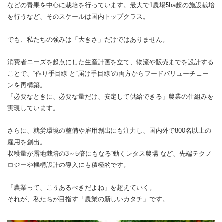
などの青果を中心に栽培を行っています。最大で1農場5ha超の施設栽培
を行うなど、そのスケールは国内トップクラス。
でも、私たちの強みは「大きさ」だけではありません。
消費者ニーズを起点にした生産計画を立て、物流や販売までを設計する
ことで、“作り手目線”と“届け手目線”の両方からフードバリューチェー
ンを再構築。
「必要なときに、必要な量だけ、安定して供給できる」農業の仕組みを
実現しています。
さらに、就労環境の整備や雇用創出にも注力し、国内外で800名以上の
雇用を創出。
収穫量が露地栽培の3～5倍にもなる“動くレタス農場”など、先端テクノ
ロジーや機構設計の導入にも積極的です。
「農業って、こうあるべきだよね」を超えていく。
それが、私たちが目指す「農業の新しいカタチ」です。