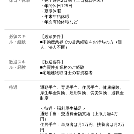
休日・休暇
・完全週休2日制（土日祝日休み）
・年間休日125日
・夏期休暇
・年末年始休暇
・年次有給休暇など
必須スキ
【必須要件】
ル・経験
■不動産業界での営業経験をお持ちの方（個
人、法人不問）
歓迎スキ
【歓迎要件】
ル・経験
■売買仲介業務のご経験
■宅地建物取引士の有資格者
待遇
通勤手当、育児手当、住居手当、健康保険、
厚生年金保険、雇用保険、労災保険、退職金
制度
＜待遇・福利厚生補足＞
通勤手当：交通費全額支給（上限月額4万
円）
住居手当：単身者は月1万円、扶養者は月2万
円