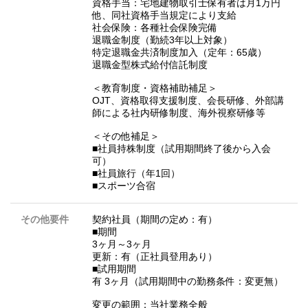
資格手当：宅地建物取引士保有者は月1万円
他、同社資格手当規定により支給
社会保険：各種社会保険完備
退職金制度（勤続3年以上対象）
特定退職金共済制度加入（定年：65歳）
退職金型株式給付信託制度
＜教育制度・資格補助補足＞
OJT、資格取得支援制度、会長研修、外部講
師による社内研修制度、海外視察研修等
＜その他補足＞
■社員持株制度（試用期間終了後から入会
可）
■社員旅行（年1回）
■スポーツ合宿
その他要件
契約社員（期間の定め：有）
■期間
3ヶ月～3ヶ月
更新：有（正社員登用あり）
■試用期間
有 3ヶ月（試用期間中の勤務条件：変更無）
変更の範囲：当社業務全般