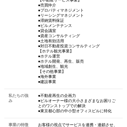
●売買仲介
●プロパティマネジメント
●リーシングマネジメント
●滞納賃料保証
●ビルメンテナンス
●貸会議室
●資産コンサルティング
●土地有効活用
●対日不動産投資コンサルティング
【ホテル観光事業】
●ホテル運営
●ホテル開発、再生、販売
●地域創生、観光
【その他事業】
●海外事業
●建設事業
私たちの強
●不動産再生の企画力
み
●ビルオーナー様の大小さまざまなお困りご
とのワンストップでの解決
●東京都心部の中小型オフィスビルに特化
事業の特徴
お客様の視点でサービスを連携・連鎖させ、