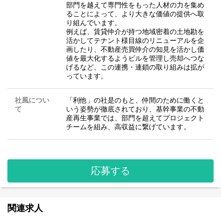
部⾨を越えて専⾨性をもった⼈材の⼒を集め
ることによって、より⼤きな価値の提供へ取
り組んでいます。
例えば、賃貸仲介が持つ地域密着の⼟地勘を
活かしてテナント様⽬線のリニューアルを企
画したり、不動産売買仲介の知⾒を活かし価
値を最⼤化するようビルを管理し売却へつな
げるなど、この連携・連鎖の取り組みは拡が
っています。
社風につい
「利他」の社是のもと、仲間のために働くと
て
いう姿勢が徹底されており、基幹事業の不動
産再生事業では、部門を超えてプロジェクト
チームを組み、高収益に繋げています。
応募する
関連求人