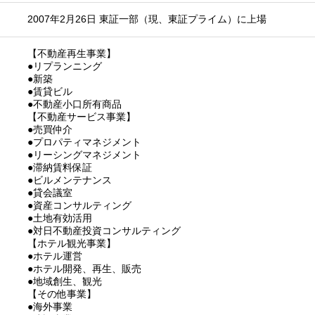
2007年2月26日 東証一部（現、東証プライム）に上場
【不動産再生事業】
●リプランニング
●新築
●賃貸ビル
●不動産小口所有商品
【不動産サービス事業】
●売買仲介
●プロパティマネジメント
●リーシングマネジメント
●滞納賃料保証
●ビルメンテナンス
●貸会議室
●資産コンサルティング
●土地有効活用
●対日不動産投資コンサルティング
【ホテル観光事業】
●ホテル運営
●ホテル開発、再生、販売
●地域創生、観光
【その他事業】
●海外事業