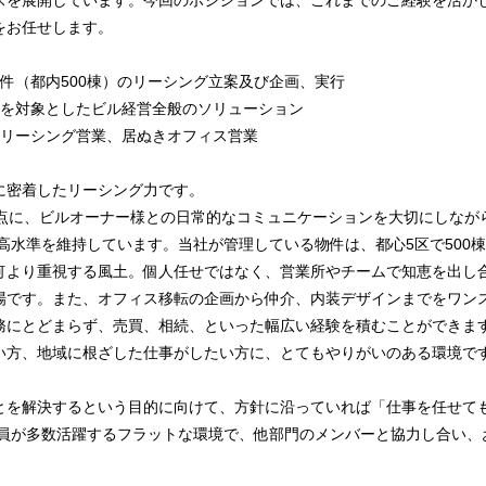
スを展開しています。今回のポジションでは、これまでのご経験を活か
をお任せします。
件（都内500棟）のリーシング立案及び企画、実行
ーを対象としたビル経営全般のソリューション
舗リーシング営業、居ぬきオフィス営業
に密着したリーシング力です。
点に、ビルオーナー様との日常的なコミュニケーションを大切にしながら
という高水準を維持しています。当社が管理している物件は、都心5区で500
何より重視する風土。個人任せではなく、営業所やチームで知恵を出し
場です。また、オフィス移転の企画から仲介、内装デザインまでをワン
務にとどまらず、売買、相続、といった幅広い経験を積むことができま
い方、地域に根ざした仕事がしたい方に、とてもやりがいのある環境で
とを解決するという目的に向けて、方針に沿っていれば「仕事を任せて
の社員が多数活躍するフラットな環境で、他部門のメンバーと協力し合い