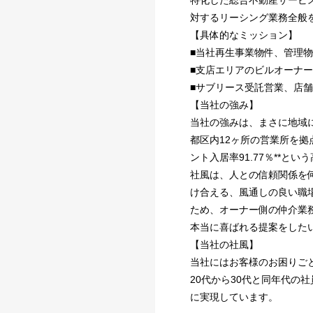
特化した総合不動産サービ
対するリーシング業務全般
【具体的なミッション】
■当社再生事業物件、管理物
■支店エリアのビルオーナ
■サブリース受託営業、店
【当社の強み】
当社の強みは、まさに地域
都区内12ヶ所の営業所を拠
ント入居率91.77％**
社風は、人との信頼関係を
け合える、風通しの良い職
ため、オーナー側の仲介業
本当に喜ばれる提案をした
【当社の社風】
当社にはお客様のお困りご
20代から30代と同年代
に実現しています。