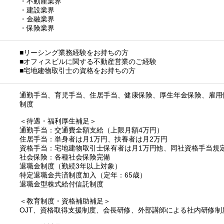
・不動産業界
・建設業界
・金融業界
・保険業界
■リーシング業務経験をお持ちの方
■オフィスビルに関する不動産営業のご経験
■宅地建物取引士の資格をお持ちの方
通勤手当、育児手当、住居手当、健康保険、厚生年金保険、雇用
制度
＜待遇・福利厚生補足＞
通勤手当：交通費全額支給（上限月額4万円）
住居手当：単身者は月1万円、扶養者は月2万円
資格手当：宅地建物取引士保有者は月1万円他、同社資格手当規
社会保険：各種社会保険完備
退職金制度（勤続3年以上対象）
特定退職金共済制度加入（定年：65歳）
退職金型株式給付信託制度
＜教育制度・資格補助補足＞
OJT、資格取得支援制度、会長研修、外部講師による社内研修制