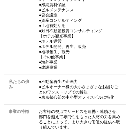
●滞納賃料保証
●ビルメンテナンス
●貸会議室
●資産コンサルティング
●土地有効活用
●対日不動産投資コンサルティング
【ホテル観光事業】
●ホテル運営
●ホテル開発、再生、販売
●地域創生、観光
【その他事業】
●海外事業
●建設事業
私たちの強
●不動産再生の企画力
み
●ビルオーナー様の大小さまざまなお困りご
とのワンストップでの解決
●東京都心部の中小型オフィスビルに特化
事業の特徴
お客様の視点でサービスを連携・連鎖させ、
部⾨を越えて専⾨性をもった⼈材の⼒を集め
ることによって、より⼤きな価値の提供へ取
り組んでいます。