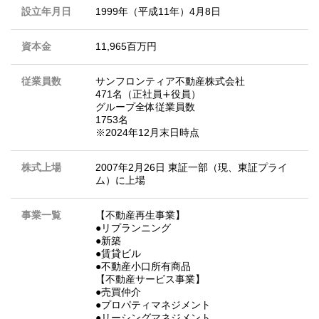
設立年月日
1999年（平成11年）4月8日
資本金
11,965百万円
従業員数
サンフロンティア不動産株式会社
471名（正社員∔役員）
グループ全体従業員数
1753名
※2024年12月末日時点
株式上場
2007年2月26日 東証一部（現、東証プライ
ム）に上場
事業一覧
【不動産再生事業】
●リプランニング
●新築
●賃貸ビル
●不動産小口所有商品
【不動産サービス事業】
●売買仲介
●プロパティマネジメント
●リーシングマネジメント