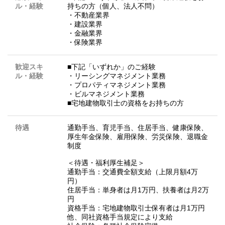
ル・経験
持ちの方（個人、法人不問）
・不動産業界
・建設業界
・金融業界
・保険業界
歓迎スキ
■下記「いずれか」のご経験
ル・経験
・リーシングマネジメント業務
・プロパティマネジメント業務
・ビルマネジメント業務
■宅地建物取引士の資格をお持ちの方
待遇
通勤手当、育児手当、住居手当、健康保険、
厚生年金保険、雇用保険、労災保険、退職金
制度
＜待遇・福利厚生補足＞
通勤手当：交通費全額支給（上限月額4万
円）
住居手当：単身者は月1万円、扶養者は月2万
円
資格手当：宅地建物取引士保有者は月1万円
他、同社資格手当規定により支給