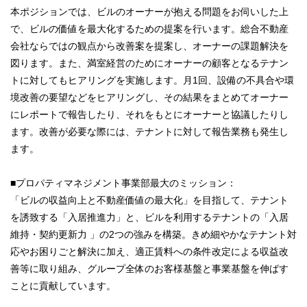
本ポジションでは、ビルのオーナーが抱える問題をお伺いした上
で、ビルの価値を最大化するための提案を行います。総合不動産
会社ならではの観点から改善案を提案し、オーナーの課題解決を
図ります。また、満室経営のためにオーナーの顧客となるテナン
トに対してもヒアリングを実施します。月1回、設備の不具合や環
境改善の要望などをヒアリングし、その結果をまとめてオーナー
にレポートで報告したり、それをもとにオーナーと協議したりし
ます。改善が必要な際には、テナントに対して報告業務も発生し
ます。
■プロパティマネジメント事業部最大のミッション：
「ビルの収益向上と不動産価値の最大化」を目指して、テナント
を誘致する「入居推進力」と、ビルを利用するテナントの「入居
維持・契約更新力 」の2つの強みを構築。きめ細やかなテナント対
応やお困りごと解決に加え、適正賃料への条件改定による収益改
善等に取り組み、グループ全体のお客様基盤と事業基盤を伸ばす
ことに貢献しています。