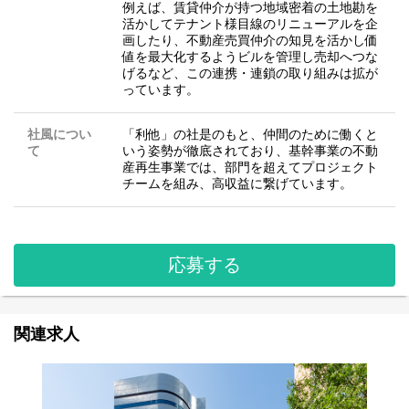
例えば、賃貸仲介が持つ地域密着の⼟地勘を
活かしてテナント様⽬線のリニューアルを企
画したり、不動産売買仲介の知⾒を活かし価
値を最⼤化するようビルを管理し売却へつな
げるなど、この連携・連鎖の取り組みは拡が
っています。
社風につい
「利他」の社是のもと、仲間のために働くと
て
いう姿勢が徹底されており、基幹事業の不動
産再生事業では、部門を超えてプロジェクト
チームを組み、高収益に繋げています。
応募する
関連求人