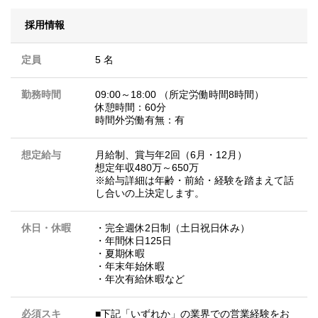
採用情報
定員
5 名
勤務時間
09:00～18:00 （所定労働時間8時間）
休憩時間：60分
時間外労働有無：有
想定給与
月給制、賞与年2回（6月・12月）
想定年収480万～650万
※給与詳細は年齢・前給・経験を踏まえて話
し合いの上決定します。
休日・休暇
・完全週休2日制（土日祝日休み）
・年間休日125日
・夏期休暇
・年末年始休暇
・年次有給休暇など
必須スキ
■下記「いずれか」の業界での営業経験をお