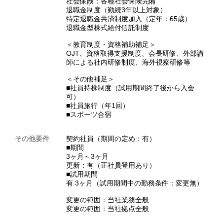
社会保険：各種社会保険完備
退職金制度（勤続3年以上対象）
特定退職金共済制度加入（定年：65歳）
退職金型株式給付信託制度
＜教育制度・資格補助補足＞
OJT、資格取得支援制度、会長研修、外部講
師による社内研修制度、海外視察研修等
＜その他補足＞
■社員持株制度（試用期間終了後から入会
可）
■社員旅行（年1回）
■スポーツ合宿
その他要件
契約社員（期間の定め：有）
■期間
3ヶ月～3ヶ月
更新：有（正社員登用あり）
■試用期間
有 3ヶ月（試用期間中の勤務条件：変更無）
変更の範囲：当社業務全般
変更の範囲：当社拠点全般