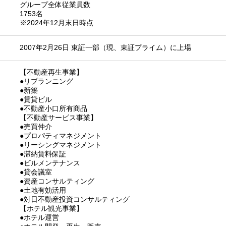
グループ全体従業員数
1753名
※2024年12月末日時点
2007年2月26日 東証一部（現、東証プライム）に上場
【不動産再生事業】
●リプランニング
●新築
●賃貸ビル
●不動産小口所有商品
【不動産サービス事業】
●売買仲介
●プロパティマネジメント
●リーシングマネジメント
●滞納賃料保証
●ビルメンテナンス
●貸会議室
●資産コンサルティング
●土地有効活用
●対日不動産投資コンサルティング
【ホテル観光事業】
●ホテル運営