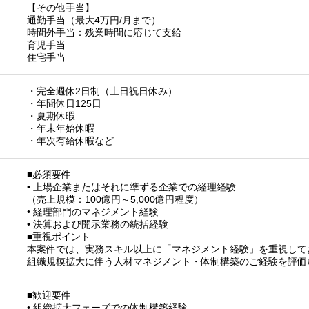
【その他手当】
通勤手当（最大4万円/月まで）
時間外手当：残業時間に応じて支給
育児手当
住宅手当
・完全週休2日制（土日祝日休み）
・年間休日125日
・夏期休暇
・年末年始休暇
・年次有給休暇など
■必須要件
• 上場企業またはそれに準ずる企業での経理経験
（売上規模：100億円～5,000億円程度）
• 経理部門のマネジメント経験
• 決算および開示業務の統括経験
■重視ポイント
本案件では、実務スキル以上に「マネジメント経験」を重視して
組織規模拡大に伴う人材マネジメント・体制構築のご経験を評価
■歓迎要件
• 組織拡大フェーズでの体制構築経験