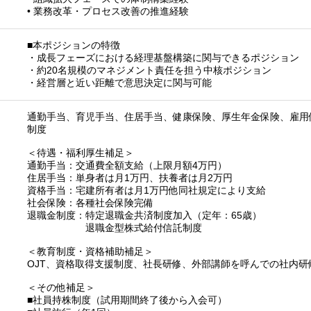
• 業務改革・プロセス改善の推進経験
■本ポジションの特徴
・成長フェーズにおける経理基盤構築に関与できるポジション
・約20名規模のマネジメント責任を担う中核ポジション
・経営層と近い距離で意思決定に関与可能
通勤手当、育児手当、住居手当、健康保険、厚生年金保険、雇用
制度
＜待遇・福利厚生補足＞
通勤手当：交通費全額支給（上限月額4万円）
住居手当：単身者は月1万円、扶養者は月2万円
資格手当：宅建所有者は月1万円他同社規定により支給
社会保険：各種社会保険完備
退職金制度：特定退職金共済制度加入（定年：65歳）
退職金型株式給付信託制度
＜教育制度・資格補助補足＞
OJT、資格取得支援制度、社長研修、外部講師を呼んでの社内
＜その他補足＞
■社員持株制度（試用期間終了後から入会可）