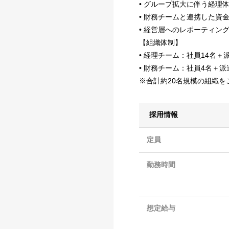
• グループ拡大に伴う経理
• 財務チームと連携した資
• 経営層へのレポーティン
【組織体制】
• 経理チーム：社員14名＋
• 財務チーム：社員4名＋派
※合計約20名規模の組織を
採用情報
定員
勤務時間
想定給与