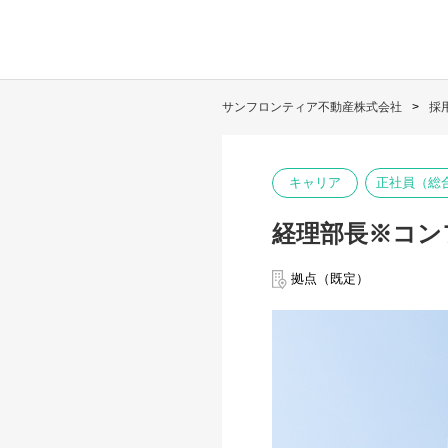
サンフロンティア不動産株式会社
採
キャリア
正社員（総
経理部長※コン
拠点（既定）