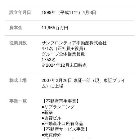
設立年月日
1999年（平成11年）4月8日
資本金
11,965百万円
従業員数
サンフロンティア不動産株式会社
471名（正社員∔役員）
グループ全体従業員数
1753名
※2024年12月末日時点
株式上場
2007年2月26日 東証一部（現、東証プライ
ム）に上場
事業一覧
【不動産再生事業】
●リプランニング
●新築
●賃貸ビル
●不動産小口所有商品
【不動産サービス事業】
●売買仲介