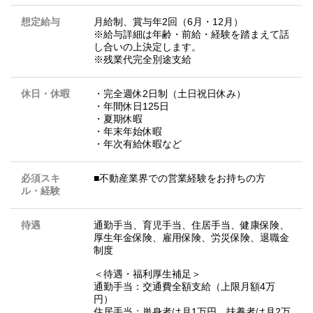
想定給与
月給制、賞与年2回（6月・12月）
※給与詳細は年齢・前給・経験を踏まえて話
し合いの上決定します。
※残業代完全別途支給
休日・休暇
・完全週休2日制（土日祝日休み）
・年間休日125日
・夏期休暇
・年末年始休暇
・年次有給休暇など
必須スキ
■不動産業界での営業経験をお持ちの方
ル・経験
待遇
通勤手当、育児手当、住居手当、健康保険、
厚生年金保険、雇用保険、労災保険、退職金
制度
＜待遇・福利厚生補足＞
通勤手当：交通費全額支給（上限月額4万
円）
住居手当：単身者は月1万円、扶養者は月2万