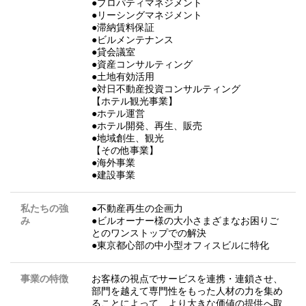
●プロパティマネジメント
●リーシングマネジメント
●滞納賃料保証
●ビルメンテナンス
●貸会議室
●資産コンサルティング
●土地有効活用
●対日不動産投資コンサルティング
【ホテル観光事業】
●ホテル運営
●ホテル開発、再生、販売
●地域創生、観光
【その他事業】
●海外事業
●建設事業
私たちの強
●不動産再生の企画力
み
●ビルオーナー様の大小さまざまなお困りご
とのワンストップでの解決
●東京都心部の中小型オフィスビルに特化
事業の特徴
お客様の視点でサービスを連携・連鎖させ、
部⾨を越えて専⾨性をもった⼈材の⼒を集め
ることによって、より⼤きな価値の提供へ取