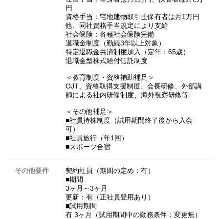
円
資格手当：宅地建物取引士保有者は月1万円
他、同社資格手当規定により支給
社会保険：各種社会保険完備
退職金制度（勤続3年以上対象）
特定退職金共済制度加入（定年：65歳）
退職金型株式給付信託制度
＜教育制度・資格補助補足＞
OJT、資格取得支援制度、会長研修、外部講
師による社内研修制度、海外視察研修等
＜その他補足＞
■社員持株制度（試用期間終了後から入会
可）
■社員旅行（年1回）
■スポーツ合宿
その他要件
契約社員（期間の定め：有）
■期間
3ヶ月～3ヶ月
更新：有（正社員登用あり）
■試用期間
有 3ヶ月（試用期間中の勤務条件：変更無）