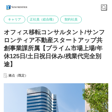
キャリア
正社員（総合職）
契約社員
オフィス移転コンサルタント/サンフ
ロンティア不動産スタートアップ共
創事業課所属【プライム市場上場/年
休125日/土日祝日休み/残業代完全別
途】
拠点（既定）