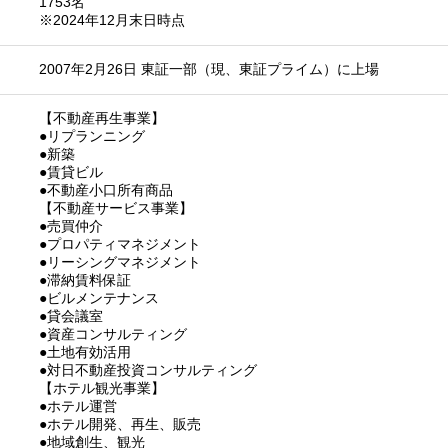
1753名
※2024年12月末日時点
2007年2月26日 東証一部（現、東証プライム）に上場
【不動産再生事業】
●リプランニング
●新築
●賃貸ビル
●不動産小口所有商品
【不動産サービス事業】
●売買仲介
●プロパティマネジメント
●リーシングマネジメント
●滞納賃料保証
●ビルメンテナンス
●貸会議室
●資産コンサルティング
●土地有効活用
●対日不動産投資コンサルティング
【ホテル観光事業】
●ホテル運営
●ホテル開発、再生、販売
●地域創生、観光