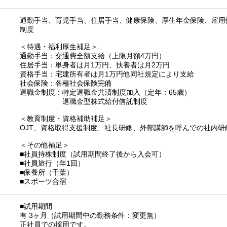
通勤手当、育児手当、住居手当、健康保険、厚生年金保険、雇用
制度
＜待遇・福利厚生補足＞
通勤手当：交通費全額支給（上限月額4万円）
住居手当：単身者は月1万円、扶養者は月2万円
資格手当：宅建所有者は月1万円他同社規定により支給
社会保険：各種社会保険完備
退職金制度：特定退職金共済制度加入（定年：65歳）
退職金型株式給付信託制度
＜教育制度・資格補助補足＞
OJT、資格取得支援制度、社長研修、外部講師を呼んでの社内
＜その他補足＞
■社員持株制度（試用期間終了後から入会可）
■社員旅行（年1回）
■保養所（千葉）
■スポーツ合宿
■試用期間
有 3ヶ月（試用期間中の勤務条件：変更無）
正社員での採用です。