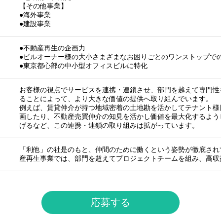
【その他事業】
●海外事業
●建設事業
●不動産再生の企画力
●ビルオーナー様の大小さまざまなお困りごとのワンストップで
●東京都心部の中小型オフィスビルに特化
お客様の視点でサービスを連携・連鎖させ、部⾨を越えて専⾨性
ることによって、より⼤きな価値の提供へ取り組んでいます。
例えば、賃貸仲介が持つ地域密着の⼟地勘を活かしてテナント様
画したり、不動産売買仲介の知⾒を活かし価値を最⼤化するよう
げるなど、この連携・連鎖の取り組みは拡がっています。
「利他」の社是のもと、仲間のために働くという姿勢が徹底され
産再生事業では、部門を超えてプロジェクトチームを組み、高収
応募する