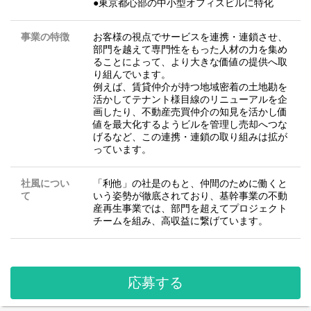
●東京都心部の中小型オフィスビルに特化
事業の特徴
お客様の視点でサービスを連携・連鎖させ、
部⾨を越えて専⾨性をもった⼈材の⼒を集め
ることによって、より⼤きな価値の提供へ取
り組んでいます。
例えば、賃貸仲介が持つ地域密着の⼟地勘を
活かしてテナント様⽬線のリニューアルを企
画したり、不動産売買仲介の知⾒を活かし価
値を最⼤化するようビルを管理し売却へつな
げるなど、この連携・連鎖の取り組みは拡が
っています。
社風につい
「利他」の社是のもと、仲間のために働くと
て
いう姿勢が徹底されており、基幹事業の不動
産再生事業では、部門を超えてプロジェクト
チームを組み、高収益に繋げています。
応募する