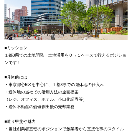
■ミッション
１都3県での土地開発・土地活用を０→１ベースで行えるポジショ
ンです！
■具体的には
・東京都心5区を中心に、１都3県での遊休地の仕入れ
・遊休地の当社での活用方法の企画提案
（レジ、オフィス、ホテル、小口化証券等）
・遊休不動産の価値創出後の売却業務
■遣り甲斐や魅力
・当社創業者直轄のポジションで創業者から直接仕事のスタイル