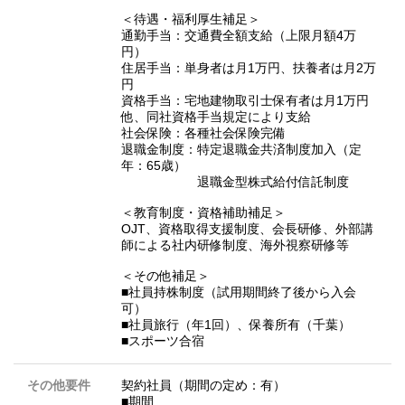
＜待遇・福利厚生補足＞
通勤手当：交通費全額支給（上限月額4万
円）
住居手当：単身者は月1万円、扶養者は月2万
円
資格手当：宅地建物取引士保有者は月1万円
他、同社資格手当規定により支給
社会保険：各種社会保険完備
退職金制度：特定退職金共済制度加入（定
年：65歳）
退職金型株式給付信託制度
＜教育制度・資格補助補足＞
OJT、資格取得支援制度、会長研修、外部講
師による社内研修制度、海外視察研修等
＜その他補足＞
■社員持株制度（試用期間終了後から入会
可）
■社員旅行（年1回）、保養所有（千葉）
■スポーツ合宿
その他要件
契約社員（期間の定め：有）
■期間