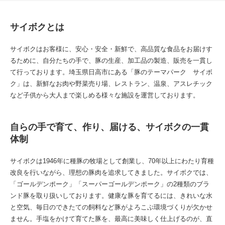
サイボクとは
サイボクはお客様に、安心・安全・新鮮で、高品質な食品をお届けす
るために、自分たちの手で、豚の生産、加工品の製造、販売を一貫し
て行っております。埼玉県日高市にある「豚のテーマパーク サイボ
ク」は、新鮮なお肉や野菜売り場、レストラン、温泉、アスレチック
など子供から大人まで楽しめる様々な施設を運営しております。
自らの手で育て、作り、届ける、サイボクの一貫
体制
サイボクは1946年に種豚の牧場として創業し、70年以上にわたり育種
改良を行いながら、理想の豚肉を追求してきました。サイボクでは、
「ゴールデンポーク」「スーパーゴールデンポーク」の2種類のブラ
ンド豚を取り扱いしております。健康な豚を育てるには、きれいな水
と空気、毎日のできたての飼料など豚がよろこぶ環境づくりが欠かせ
ません。手塩をかけて育てた豚を、最高に美味しく仕上げるのが、直