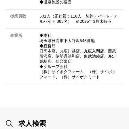
◆温泉施設の運営
従業員数
501人（正社員：118人 契約・パート・ア
ルバイト 383名） ※2025年3月末時点
事業所
◆本社
埼玉県日高市下大谷沢546番地
◆直営店
日高本店、丸広川越店、丸広入間店、西武
所沢店、伊勢丹浦和店、東武池袋店、JR川
越駅店、仙台泉店
◆グループ会社
（株）サイボクファーム、（株）サイボク
フィード、（株）サイボクミート
求人検索