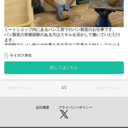
ミートショップ内にあるパン工房でのパン製造のお仕事です。
パン製造の実務経験のある方はスキルを活かして働いていただけ
ます。
未経験でもパン作りの仕事を志す方のご応募をお待ちしておりま
す。
サイボク本社
【仕事内容】下記の内容をメインにご勤務頂きます。
・オーブン作業
詳しくはこちら
・パン製造（分割・丸め・成形・その他）
・その他（原材料発注・在庫管理・事務作業など）・オーブン作
業
1/1
〈 前のページへ
次のページへ 〉
会社概要
プライバシーポリシー