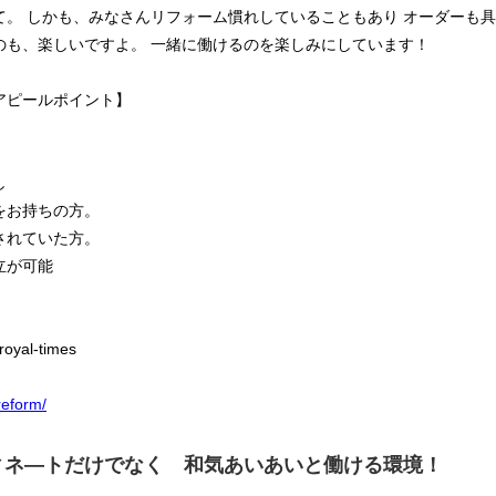
。 しかも、みなさんリフォーム慣れしていることもあり オーダーも具
のも、楽しいですよ。 一緒に働けるのを楽しみにしています！
アピールポイント】
し
をお持ちの方。
されていた方。
立が可能
！
al-times
reform/
ィネ―トだけでなく 和気あいあいと働ける環境！