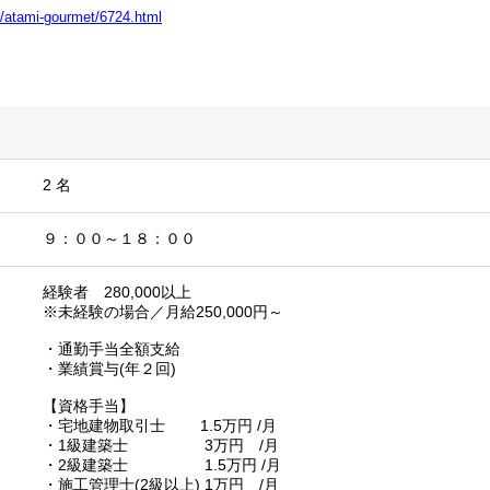
ife/atami-gourmet/6724.html
2 名
９：００～１８：００
経験者 280,000以上
※未経験の場合／月給250,000円～
・通勤手当全額支給
・業績賞与(年２回)
【資格手当】
・宅地建物取引士 1.5万円 /月
・1級建築士 3万円 /月
・2級建築士 1.5万円 /月
・施工管理士(2級以上) 1万円 /月