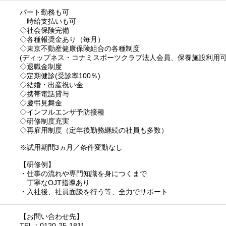
パート勤務も可
時給支払いも可
◇社会保険完備
◇各種報奨金あり（毎月）
◇東京不動産健康保険組合の各種制度
(ディップネス・コナミスポーツクラブ法人会員、保養施設利用可
◇退職金制度
◇定期健診(受診率100％)
◇結婚・出産祝い金
◇携帯電話貸与
◇慶弔見舞金
◇インフルエンザ予防接種
◇研修制度充実
◇再雇用制度（定年後勤務継続の社員も多数）
※試用期間3ヵ月／条件変動なし
【研修例】
・仕事の流れや専門知識を身につくまで
丁寧なOJT指導あり
・入社後、社員面談を行う等、全力でサポート
【お問い合わせ先】
TEL：0120-25-1811