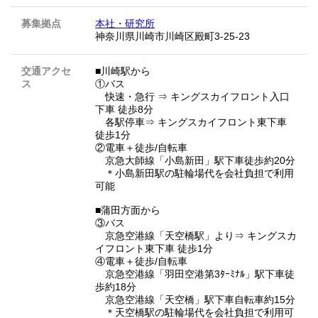
募集拠点
本社・研究所
神奈川県川崎市川崎区殿町3-25-23
交通アクセ
■川崎駅から
ス
①バス
快速・急行 ⇒ キングスカイフロント入口
下車 徒歩8分
各駅停車⇒ キングスカイフロント東下車
徒歩1分
②電車＋徒歩/自転車
京急大師線「小島新田」駅下車徒歩約20分
＊小島新田駅の駐輪場代を会社負担で利用
可能
■蒲田方面から
③バス
京急空港線「天空橋駅」より⇒ キングスカ
イフロント東下車 徒歩1分
④電車＋徒歩/自転車
京急空港線「羽田空港第3ﾀｰﾐﾅﾙ」駅下車徒
歩約18分
京急空港線「天空橋」駅下車自転車約15分
＊天空橋駅の駐輪場代を会社負担で利用可