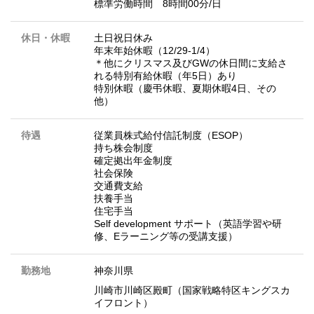
標準労働時間 8時間00分/日
休日・休暇
土日祝日休み
年末年始休暇（12/29-1/4）
＊他にクリスマス及びGWの休日間に支給さ
れる特別有給休暇（年5日）あり
特別休暇（慶弔休暇、夏期休暇4日、その
他）
待遇
従業員株式給付信託制度（ESOP）
持ち株会制度
確定拠出年金制度
社会保険
交通費支給
扶養手当
住宅手当
Self development サポート（英語学習や研
修、Eラーニング等の受講支援）
勤務地
神奈川県
川崎市川崎区殿町（国家戦略特区キングスカ
イフロント）