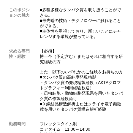
このポジシ
■多種多様なタンパク質を取り扱うことがで
ョンの魅力
きる。
■最先端の技術・テクノロジーに触れること
ができる。
■主体性を重視しており、新しいことにチャ
レンジする環境が整っている。
求める専門
【必須】
性・経験
博士卒（予定含む）またはそれに相当する研
究経験の方
また、以下のいずれかのご経験をお持ちの方
■タンパク質の高純度発現精製
・タンパク質の発現精製経験（AKTAクロマ
トグラフィー利用経験歓迎）
・昆虫細胞・動物細胞発現系を用いたタンパ
ク質の作製経験尚可
■Ｘ線結晶構造解析またはクライオ電子顕微
鏡を用いたタンパク質構造解析経験
勤務時間
フレックスタイム制
コアタイム 11:00～14:30