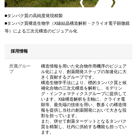
■タンパク質の高純度発現精製
■タンパク質構造生物学（X線結晶構造解析・クライオ電子顕微鏡
等）による三次元構造のビジュアル化
採用情報
所属グルー
構造情報を用いた化合物作用機序のビジュア
プ
ル化により、創薬開発ステップの加速化に大
きく貢献するグループです。
構造生物学手法により、標的タンパク質と候
補化合物の三次元構造を解析し、モデリン
グ・インフォマティクスグループに提供して
います。X線構造解析を主軸に、クライオ電
顕等、最先端の技術を用い、数多くの構造情
報を提供し当社の創薬開発において大きな役
割を担っています。
また、併せて創薬ターゲットとなるタンパク
質を精製し、社内に供給する機能も担ってい
ます。