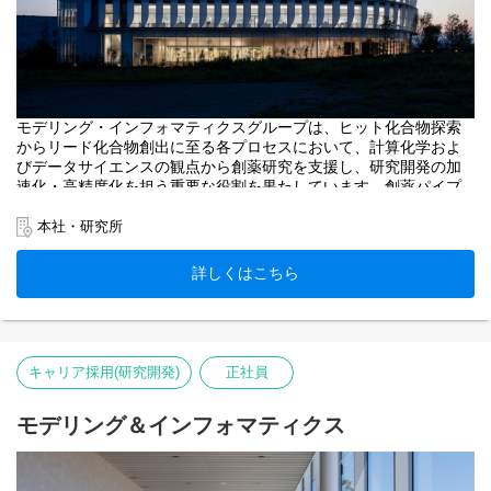
モデリング・インフォマティクスグループは、ヒット化合物探索
からリード化合物創出に至る各プロセスにおいて、計算化学およ
びデータサイエンスの観点から創薬研究を支援し、研究開発の加
速化・高精度化を担う重要な役割を果たしています。創薬パイプ
ラインの拡大とデータ活用の高度化に伴い、本ポジションでは最
先端のインフォマティクス技術を活用し、創薬研究を戦略的に推
本社・研究所
進いただける方を募集します。
創薬研究の意思決定を支える中核的な立場として、データと計算
詳しくはこちら
科学の力で新たな医薬品の創出に貢献したい方をお待ちしていま
す。
キャリア採用(研究開発)
正社員
モデリング＆インフォマティクス