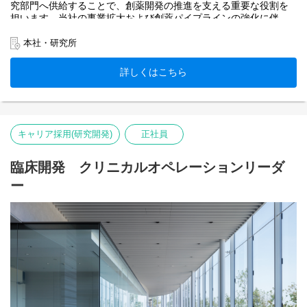
究部門へ供給することで、創薬開発の推進を支える重要な役割を
担います。当社の事業拡大および創薬パイプラインの強化に伴
い、本ポジションでは合成技術を通じて研究開発を加速させてい
ただける方を募集します。
本社・研究所
当部門は当社で使用するすべてのペプチドの供給機能を担い、研
究部門と密接に連携しながら、創薬プロセス全体に直接的な価値
詳しくはこちら
を提供する中核的な役割を果たしています。欠かすことのできな
い基盤機能として、当社の創薬を根幹から支えるポジションで
す。自身の技術を活かしながら創薬の進展と価値創出に貢献され
たい方をお待ちしています。
キャリア採用(研究開発)
正社員
臨床開発 クリニカルオペレーションリーダ
ー