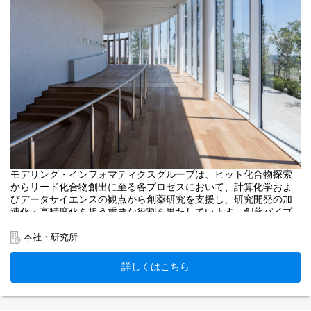
モデリング・インフォマティクスグループは、ヒット化合物探索
からリード化合物創出に至る各プロセスにおいて、計算化学およ
びデータサイエンスの観点から創薬研究を支援し、研究開発の加
速化・高精度化を担う重要な役割を果たしています。創薬パイプ
ラインの拡大とデータ活用の高度化に伴い、本ポジションでは最
先端のインフォマティクス技術を活用し、創薬研究を戦略的に推
本社・研究所
進いただける方を募集します。
創薬研究の意思決定を支える中核的な立場として、データと計算
詳しくはこちら
科学の力で新たな医薬品の創出に貢献したい方をお待ちしていま
す。