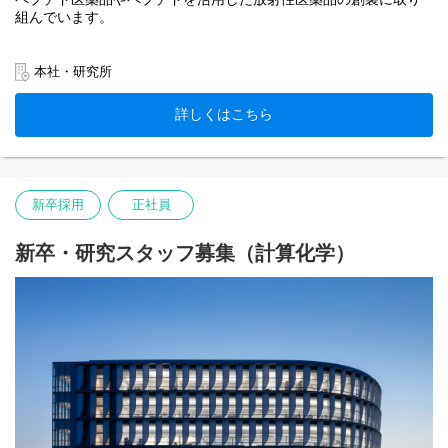
組んでいます。
薬物動態チームでは、in vitro ADME評価、ペプチドのIVIVE手法開
発、PK/PD解析・モデリングなどを通じて、創薬プロジェクトの
本社・研究所
意思決定を動態面からリードしていただきます。
探索研究における化合物最適化から、IND申請に向けた非臨床戦略
詳しくはこちら
立案、規制当局対応まで、創薬から開発までの幅広いステージに
携わることができます。
ペプチド特有の動態課題に挑戦し、新たな予測手法や創薬基盤の
構築を共に推進いただける方を募集しています。
新卒採用
正社員
新卒・研究スタッフ募集（計算化学）