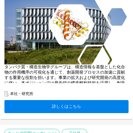
タンパク質・構造生物学グループは、構造情報を基盤とした化合
物の作用機序の可視化を通じて、創薬開発プロセスの加速に貢献
する重要な役割を担います。事業の拡大および研究開発の高度化
に伴い、本ポジションでは最先端の構造解析技術を活用し、創薬
研究を戦略的に推進いただける方を募集します。
構造生物学の専門性を活かしながら、創薬の加速と価値創出に貢
本社・研究所
献したい方をお待ちしています。
詳しくはこちら