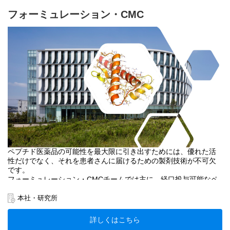
フォーミュレーション・CMC
ペプチド医薬品の可能性を最大限に引き出すためには、優れた活
性だけでなく、それを患者さんに届けるための製剤技術が不可欠
です。
フォーミュレーション・CMCチームでは主に、経口投与可能なペ
プチド医薬品等の創製に向け、物性評価、製剤設計に取り組んで
います。
本社・研究所
探索段階での化合物評価から、非臨床から臨床までの経口製剤開
発まで幅広く関与し、「研究成果を医薬品へと変える」役割を担
詳しくはこちら
っています。