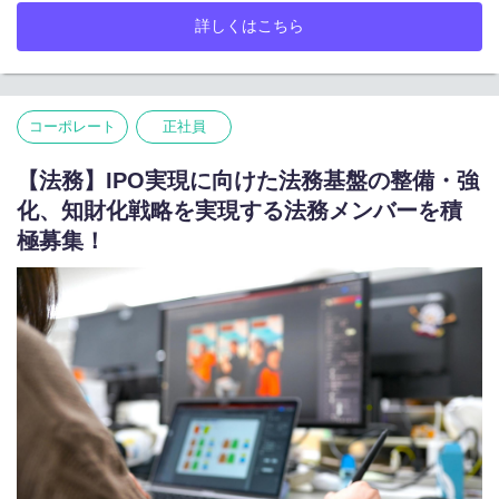
タイアップなど、IP・コミュニティを活かした多角的な事業を展
詳しくはこちら
開。
「熱量のあるファンコミュニティ」を強みに、エンターテインメ
ントの新しい価値創出に挑戦しています。
「応援しててよかった。そんなエンタメを届け続ける。」
コーポレート
正社員
私たちは、配信者・クリエイター・ファンがつながり、熱狂が生
まれる場をつくり続けています。
【法務】IPO実現に向けた法務基盤の整備・強
次世代のファンコミュニケーションをともに創り、エンタメの新
化、知財化戦略を実現する法務メンバーを積
しい価値を生み出していただける仲間を募集しています。
極募集！
【業務内容】
mellow-fan発のオンライン／オフラインイベントにおいて、企画
立案からクライアント提案、イベント成功に向けたフロント業務
まで、一気通貫でご担当いただきます。
単なるイベント運営ではなく、
「どんな企画ならファンが熱狂するのか？」
「どうすれば"また参加したい"と思える体験をつくれるのか？」
を考えながら、配信者・クリエイター・ファンをつなぐ、新しい
エンタメ体験を生み出していただくポジションです。
------------------------------------------------------------------------------
■具体的な業務内容