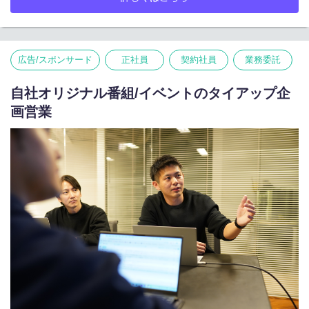
ションの下、ゲーム配信者がより活躍できる場や、仲間が集うコ
ミュニティを形成し、
ゲームを通じて人の人生を豊かにする、エンパワーメントできる
世界を目指しています。
広告/スポンサード
正社員
契約社員
業務委託
MD事業部においては、深いファンコミュニティを大切にしなが
ら、ビジネスとして利益を追求し、ファンの方々に新しい作品や
価値を提供し続けていきたいと考えております。
自社オリジナル番組/イベントのタイアップ企
グッズづくりの領域に留まることなく、コンテンツのブランディ
画営業
ングからプロダクト開発、アパレルブランドの運営まで、一歩踏
み出したチャレンジをしているチームです！
■仕事内容
自社アパレルブランドの企画・販売、タレント・アーティスト・
ゲーム配信者のグッズ企画・販売を担当いただきます。イベント
や周年、タイアップ企画などをフックに、ゲームメーカーやタレ
ント/アーティスト事務所に対して商品企画を提案します。
週に一度の事業部全体定例を中心に、各プロジェクトごとにプラ
ンナーとデザイナーがバディとなってモノづくりに取り組みま
す。
いいアイディアが出ればすぐに共有し、実現可能かどうかメンバ
ー全員でディスカッションし、形にしていきます。
・グッズ商品企画立案
・制作進行管理