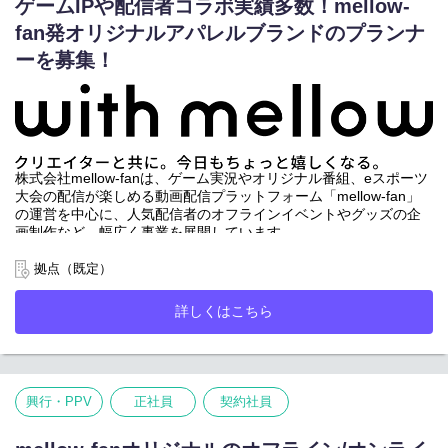
信・収録の技術サポートやスタジオ運営業務を行っていただきま
ゲームIPや配信者コラボ実績多数！mellow-
す。
fan発オリジナルアパレルブランドのプランナ
・オンライン配信や収録における技術サポート
ーを募集！
・スタジオ来訪者の応対
・スタジオ、控室の予約確認対応
など
ストリーマーの方々はもちろん、アーティスト、声優、アイドル
番組など幅広いジャンルの制作サポートに携わることができるポ
ジションです！
株式会社mellow-fanは、ゲーム実況やオリジナル番組、eスポーツ
大会の配信が楽しめる動画配信プラットフォーム「mellow-fan」
の運営を中心に、人気配信者のオフラインイベントやグッズの企
画制作など、幅広く事業を展開しています。
今回は、その中でも急成長中のオリジナルブランド「with
mellow」のプランナーを募集します！
拠点（既定）
「with mellow」は、ストリーマーを中心としたクリエイターの皆
さんとのコラボレーションを主軸に展開するアパレルブランドで
詳しくはこちら
す。
私たちと一緒に、ブランドをさらに盛り上げていきませんか？
ご興味のある方は、ぜひおご応募ください！
■仕事内容
興行・PPV
正社員
契約社員
「with mellow」の企画から販売、発送まで幅広くして担当してい
ただきます。
具体的には…