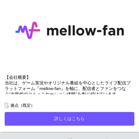
担当として、契約法務を中心にご活躍いただきます。
まずは事業部門が推進する各種取引やプロジェクトに対する法務
支援を担っていただきますが、将来的にはIPO準備や知的財産戦
略、コーポレートガバナンス強化など、企業価値向上に直結する
領域へ業務の幅を広げていただくことを期待しています。
------------------------------------------------------------
■具体的な業務内容
＜法務＞
・事業部門が締結する各種契約書の作成・レビュー（リーガルチ
ェック）
・契約書の送付、管理、押印対応
・IPOに向けた法務体制の整備および関連業務の推進
・取引先情報の管理、新規取引先の与信チェック
【会社概要】
・著作権、商標権、ライセンス契約などコンテンツ・知的財産関
当社は、ゲーム実況やオリジナル番組を中心としたライブ配信プ
連の法務対応
ラットフォーム『mellow-fan』を軸に、配信者とファンをつな
・事業部門からの法務相談対応およびリスク検討
ぐ“次世代のコミュニケーション体験”を創り続けています。
・顧問弁護士との連携、相談事項の整理・対応
・社内関係部署との連携およびコンプライアンス研修の企画・実
ライブ配信にとどまらず、人気配信者・クリエイターを起点とし
拠点（既定）
施
たオフライン／オンラインイベント、グッズ企画・制作、広告・
------------------------------------------------------------
タイアップなど、IP・コミュニティを活かした多角的な事業を展
詳しくはこちら
開。
当社では、自社番組を起点としたIPビジネスの拡大を重要な成長
「熱量のあるファンコミュニティ」を強みに、エンターテインメ
戦略の一つとして位置付けています。
ントの新しい価値創出に挑戦しています。
ライブ配信、イベント、広告、グッズ販売など複数の事業を展開