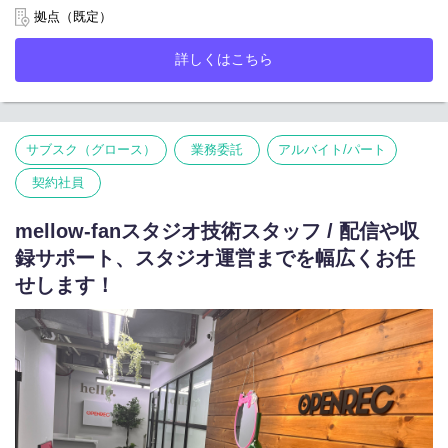
よりシナジーが期待できるDONUTSグループに参画。
拠点（既定）
・出演者／配信コンテンツのリサーチ
└ トレンドやSNS動向を踏まえたキャスティング・企画提案
「ストリーマーの輝く世界を創り続ける」というカンパニーミッ
詳しくはこちら
ションの下、ゲーム配信者がより活躍できる場や、仲間が集うコ
・チャンネル成長に向けた企画提案セールス
ミュニティを形成し、
└ 新たなチャンネル開設の企画・推進
ゲームを通じて人の人生を豊かにする、エンパワーメントできる
└OPENREC制作のイベント出演・グッズ制作の提案
世界を目指しています。
└ 企業とのタイアップ企画やコラボ施策の提案
------------------------------------------------------------
サブスク（グロース）
業務委託
アルバイト/パート
【仕事内容】
クライアントからのPR/タイアップの依頼をもとに、番組企画にお
このポジションの魅力は、
契約社員
ける制作工程をスムーズに進行し、視聴者に魅力的なコンテンツ
「配信プラットフォームを運営する側」として、クリエイター・
を届けることがミッションです。
出演者・制作会社と近い距離でコンテンツづくりに関われるこ
ライブ配信番組のほか、コミュニティ大会などの大規模案件に携
mellow-fanスタジオ技術スタッフ / 配信や収
と。
わる機会もございます。
録サポート、スタジオ運営までを幅広くお任
“どうすれば番組がもっと面白くなるのか？”
ゲーム領域では制作会社を介さない個人タイアップ案件も多く、
“どうすればファンが熱狂するのか？”
スポンサーの要望やPR内容を台本に落とし込み、配信者と直接コ
せします！
“どうすれば視聴者数やコミュニティが伸びるのか？”
ミュニケーションを取りながら進行する案件もございます。
を考えながら、企画・運営・改善まで一気通貫で携わることがで
いずれも各種コンテンツの制作～収録が円滑に進むよう、周囲を
きます。
巻き込みながら進行をリードしていただく重要なポジションで
す。
単なる運営ディレクションではなく、
「コンテンツを育てる」「チャンネルを成長させる」手触り感を
■ライブ配信番組の制作進行管理
持ちながら、視聴者増加やコミュニティ拡大にダイレクトに関わ
└ 進行台本や配信資料の作成
れるポジションです。
└ 制作物のクリエイティブチェック
└ 制作会社、クライアント、代理店、技術スタッフ、演者、社