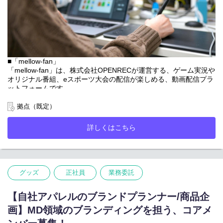
■「mellow-fan」
「mellow-fan」は、株式会社OPENRECが運営する、ゲーム実況や
オリジナル番組、eスポーツ大会の配信が楽しめる、動画配信プラ
ットフォームです。
多くの配信者によるライブ配信の他、国内最大級のeスポーツスタ
拠点（既定）
ジオを完備しハイクオリティなオリジナル番組や大会の配信も行
っています。
詳しくはこちら
高画質・低遅延なライブ配信システムが評価されサービス成長を
続けており、最近ではゲームやeスポーツに関わらず、ペイパービ
ュー機能による多くのオンラインイベントや、サブスクチャンネ
ルなど、総合的な動画配信プラットフォームとして成長を続けて
います。
グッズ
正社員
業務委託
今回国内最大規模の動画配信プラットフォーム内のイベントバナ
ーやキービジュアルなどを作成いただけるデザイナーを募集しま
【自社アパレルのブランドプランナー/商品企
す。
画】MD領域のブランディングを担う、コアメ
議論を交わしながら一緒に作り上げていくことに喜びを感じる方
には、非常にやりがいのある環境です。