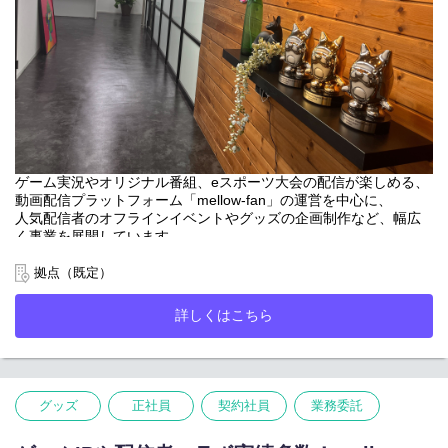
エンタメ・配信・コミュニティビジネスに興味がある方にとっ
内部署との調整業務
て、ユーザーの熱量を最前線で感じられる環境があります。
└ 本番収録立ち会い（イレギュラー対応およびクオリティ管
理）
└ 二次利用等の加工
■配信者タイアップ案件の進行管理
└ キャスティング
└ 配信者へのディレクション
└ クライアント、代理店、技術スタッフ、演者、社内部署との
調整業務
ゲーム実況やオリジナル番組、eスポーツ大会の配信が楽しめる、
└ 配信の監視（イレギュラー対応およびクオリティ管理）
動画配信プラットフォーム「mellow-fan」の運営を中心に、
人気配信者のオフラインイベントやグッズの企画制作など、幅広
【ポジションの魅力】
く事業を展開しています。
収録現場では責任者として、制作面での最終ジャッジを委ねられ
2022年12月より株式会社CyberZから独立し、ライブ配信事業等で
る機会も多いです。
よりシナジーが期待できるDONUTSグループに参画。
拠点（既定）
タイアップを皮切りに、オン/オフラインイベントやグッズ制作な
ど事業部の垣根を越えて、幅広いコンテンツを扱えるのも魅力で
「未来の当たり前を自ら創る。」というカンパニービジョンの
す。
詳しくはこちら
下、ゲーム配信者がより活躍できる場や、仲間が集うコミュニテ
└ ストーリーマーやアーティスト、声優、アイドルと仕事がで
ィを形成し、
きる
ゲームを通じて人の人生を豊かにする、エンパワーメントできる
└ 自分が携わった企画、番組がSNSでバズったり、手触り感を
世界を目指しています。
感じられる
グッズ
正社員
契約社員
業務委託
【仕事内容】
当社保有の自社スタジオにて常駐いただき、mellow-fan番組の配