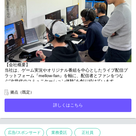
で一気通貫した体制を整えております。
MD事業部発のアパレルブランド、「with mellow」は誕生から1年
単なる広告枠の販売ではなく、
でPOP UP STOREを実施できるまで成長を遂げ、ゲーム配信者×
・「どんな企画ならファンが熱狂するのか？」
ゲーム会社様とのコラボレーションなど、動画配信サービス
・「どんなコラボなら企業・IP双方の価値を最大化できるの
「mellow-fan」を有する会社の強みを活かしながら急成長してお
か？」
ります。
を考えながら、企画立案から提案、制作進行、振り返りまで一気
通貫で携わっていただくポジションです。
深度の深いファンコミュニティから生まれる商品を大切にしなが
ら、国内に留まらず海外への展開も視野に入れ、日々メンバーひ
コラボ先企業・ブランドの世界観とmellow-fanコンテンツを掛け
とりひとりのアイディアを積み重ね、モノづくりに尽力しており
合わせることで、企業のプロモーション成功だけでなく、自社IP
ます。
の認知拡大・ブランド価値向上にも大きく貢献いただきます。
【会社概要】
また、自らの企画や営業活動が売上・事業成長に直結するた
当社は、ゲーム実況やオリジナル番組を中心としたライブ配信プ
め、“コンテンツをどうマネタイズするか”を主体的に考え、事業を
ラットフォーム『mellow-fan』を軸に、配信者とファンをつな
リードしていただきたいと考えています。
ぐ“次世代のコミュニケーション体験”を創り続けています。
------------------------------------------------------------
ライブ配信にとどまらず、人気配信者・クリエイターを起点とし
拠点（既定）
■具体的な業務内容
たオフライン／オンラインイベント、グッズ企画・制作、広告・
①インフルエンサー活用型PR企画の提案営業
タイアップなど、IP・コミュニティを活かした多角的な事業を展
詳しくはこちら
ゲーム会社を中心としたクライアントに対し、配信者・番組・イ
開。
ンフルエンサーを活用したPR施策を企画提案いただきます。
「熱量のあるファンコミュニティ」を強みに、エンターテインメ
ントの新しい価値創出に挑戦しています。
・クライアント課題のヒアリング
・PR配信／タイアップ番組の企画立案
「応援しててよかった。そんなエンタメを届け続ける。」
・提案〜受注〜納品までの進行ディレクション
広告/スポンサード
業務委託
正社員