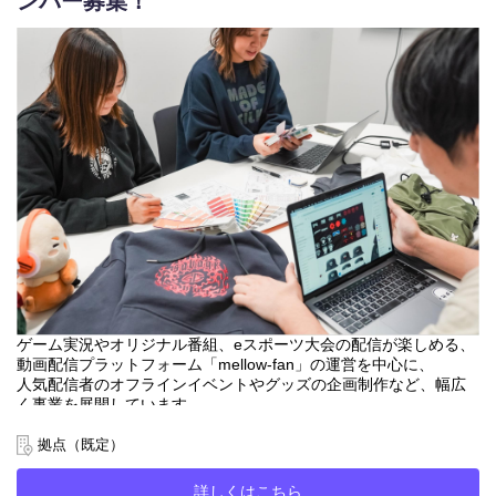
ンバー募集！
【業務内容】
■イベントバナー、番組や興行イベントのキービジュアル、スタン
プなどの制作を含むmellow-fanサイト内のクリエイティブ制作
・mellow-fan内人気配信者や番組.イベントのコンテンツ制作に携
わることが可能です。
・番組ディレクターなど多くの方と関わりながら業務にあたって
いただきます。
・社長直下で、ブランディングデザインにも携わっていただくこ
ともございます。
ゲーム実況やオリジナル番組、eスポーツ大会の配信が楽しめる、
動画配信プラットフォーム「mellow-fan」の運営を中心に、
人気配信者のオフラインイベントやグッズの企画制作など、幅広
く事業を展開しています。
2022年12月より株式会社CyberZから独立し、ライブ配信事業等で
よりシナジーが期待できるDONUTSグループに参画。
拠点（既定）
「ストリーマーの輝く世界を創り続ける」というカンパニーミッ
詳しくはこちら