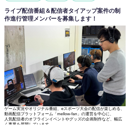
・スポンサー企業との折衝／調整
私たちは、配信者・クリエイター・ファンがつながり、熱狂が生
※単なる広告営業ではなく、“コンテンツを活用した企画提案型営
まれる場をつくり続けています。
ライブ配信番組＆配信者タイアップ案件の制
業”が中心となるポジションです。
次世代のファンコミュニケーションをともに創り、エンタメの新
作進行管理メンバーを募集します！
しい価値を生み出していただける仲間を募集しています。
②スポンサー獲得営業（タイアップ／協賛営業）
mellow-fanの自社番組・イベント・配信コンテンツを活用し、法
人向けのタイアップ・協賛提案を行います。
【業務内容】
ゲーム実況者・アイドル・声優・アーティスト・タレントなど、
・スポンサー企業への提案営業
多彩なコンテンツを展開する「mellow-fan」のチャンネル運営支
・タイアップ企画の提案／継続利用提案
援をお任せします。
・ゲーム業界／非ゲーム業界双方へのアプローチ
単なる進行管理ではなく、パートナー様と一緒に、“ファンに愛さ
※無形商材×BtoB営業のため、SaaS・広告・IT業界などでの提案
れる番組＆コミュニティ”をつくっていくポジションです。
営業経験も活かせる環境です。
------------------------------------------------------------
------------------------------------------------------------
■具体的な業務内容
“広告を売る”ではなく、コンテンツ・配信者・コミュニティの価値
・制作パートナー様との折衝／運営サポート
を活かしながら、企業とユーザー双方にとって価値ある企画を生
└ mellow-fanの使い方や配信運営に関するレクチャー
み出していく仕事です。
└ 新機能を活用したチャンネル会員数向上・収益拡大の提案
└ 新規チャンネル立ち上げの企画・提案サポート
エンタメやIPビジネス、ライブ配信市場の最前線で、企画力・営
└ 番組企画やコンテンツアイデアを一緒に考える機会もありま
業力・プロデュース力を磨いていきたい方にとって、大きな挑戦
す
ゲーム実況やオリジナル番組、eスポーツ大会の配信が楽しめる、
機会のあるポジションです。
動画配信プラットフォーム「mellow-fan」の運営を中心に、
・番組収録・配信現場での立ち合い／進行サポート
人気配信者のオフラインイベントやグッズの企画制作など、幅広
└ 制作現場で出演者・制作スタッフと連携しながら、番組づく
く事業を展開しています。
りを支えます
2022年12月より株式会社CyberZから独立し、ライブ配信事業等で