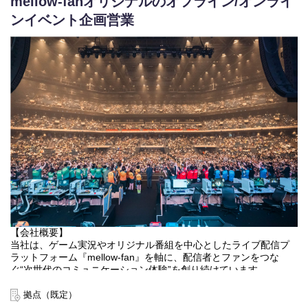
mellow-fanオリジナルのオフライン/オンライ
・商品企画立案
ンイベント企画営業
・制作進行管理
・クリエイティブの品質管理
・撮影進行管理
・販売管理 など
■魅力
・あなたのアイデアが形になります！
・ものづくりの全工程に関われるので、スキルアップのチャンス
がたくさん！
・チーム全員で挑戦し、ブランドを成長させていく過程に関われ
る！
【会社概要】
当社は、ゲーム実況やオリジナル番組を中心としたライブ配信プ
ラットフォーム『mellow-fan』を軸に、配信者とファンをつな
ぐ“次世代のコミュニケーション体験”を創り続けています。
ライブ配信にとどまらず、人気配信者・クリエイターを起点とし
拠点（既定）
たオフライン／オンラインイベント、グッズ企画・制作、広告・