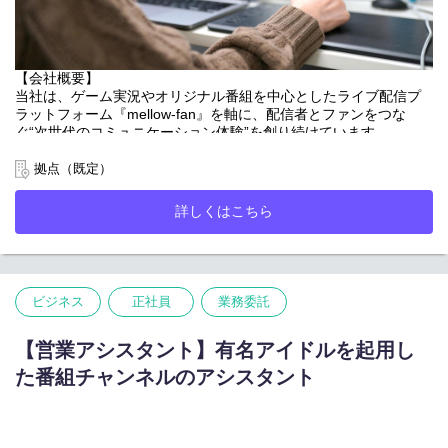
・オフライン／オンラインイベントの企画立案
（コンセプト設計／コンテンツ企画／収支設計 など）
・企画書作成およびプレゼンテーション
・芸能事務所／配信者事務所／イベンターなどへの提案・折衝
・イベント集客に向けたプロモーション戦略立案
【会社概要】
・社内制作チームや関係各所との連携・ディレクション
当社は、ゲーム実況やオリジナル番組を中心としたライブ配信プ
・イベント成果の振り返り、効果分析、次回施策提案
ラットフォーム『mellow-fan』を軸に、配信者とファンをつな
------------------------------------------------------------------------------
ぐ“次世代のコミュニケーション体験”を創り続けています。
"開催して終わり"ではなく、イベントを通じてどれだけファンの熱
ライブ配信にとどまらず、人気配信者・クリエイターを起点とし
拠点（既定）
狂を生み出せたか、どれだけコミュニティを盛り上げられたかま
たオフライン／オンラインイベント、グッズ企画・制作、広告・
で追求できる環境です。
タイアップなど、IP・コミュニティを活かした多角的な事業を展
詳しくはこちら
開。
また、人気配信者・クリエイターとともに、まだ世の中にない新
「熱量のあるファンコミュニティ」を強みに、エンターテインメ
しいイベント体験やIP価値創出に挑戦できることも、このポジシ
ントの新しい価値創出に挑戦しています。
ョンならではの魅力です。
「応援しててよかった。そんなエンタメを届け続ける。」
ビジネス
正社員
業務委託
私たちは、配信者・クリエイター・ファンがつながり、熱狂が生
まれる場をつくり続けています。
【営業アシスタント】有名アイドルを起用し
次世代のファンコミュニケーションをともに創り、エンタメの新
た番組チャンネルのアシスタント
しい価値を生み出していただける仲間を募集しています。
【業務内容】
急成長中のライブ配信・エンターテインメント事業を支える法務