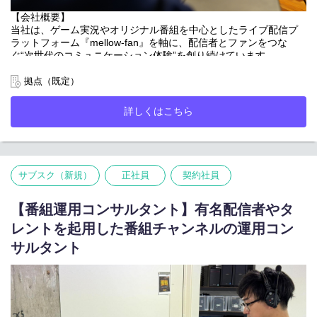
・クリエイティブの品質管理
【会社概要】
・コンテンツ制作チームと連携したクライアントタレント/アーテ
当社は、ゲーム実況やオリジナル番組を中心としたライブ配信プ
ィスト事務所への提案 など
ラットフォーム『mellow-fan』を軸に、配信者とファンをつな
ぐ“次世代のコミュニケーション体験”を創り続けています。
ユーザーファーストを大切に、クリエイター視点（配信者さんな
ど）、ファン視点、ビジネス視点の3点を俯瞰的に整理しながらバ
ライブ配信にとどまらず、人気配信者・クリエイターを起点とし
拠点（既定）
ランスをとり、関わってくださった皆様が「この商品はとても良
たオフライン／オンラインイベント、グッズ企画・制作、広告・
い」と率直にリアクションいただける世界を追求しています。
タイアップなど、IP・コミュニティを活かした多角的な事業を展
詳しくはこちら
開。
【ポジションの魅力】
「熱量のあるファンコミュニティ」を強みに、エンターテインメ
・ブランディング/企画/デザイン/製造/納品まで一貫した責任を担
ントの新しい価値創出に挑戦しています。
える
・ECビジネス全体の流れを理解し、サイト運営の経験が積める
「応援しててよかった。そんなエンタメを届け続ける。」
・提案先と密にコミュニケーションを取りながらものづくりがで
サブスク（新規）
正社員
契約社員
きる（タレントさん本人と直接商品開発できる）
私たちは、配信者・クリエイター・ファンがつながり、熱狂が生
・スタートアップのスピード感や大きな裁量権など刺激的な環境
まれる場をつくり続けています。
【番組運用コンサルタント】有名配信者やタ
で事業に携わることができる
次世代のファンコミュニケーションをともに創り、エンタメの新
・ご自身のコンテンツアイデアを形にできる
レントを起用した番組チャンネルの運用コン
しい価値を生み出していただける仲間を募集しています。
・ゲーム、eスポーツ、ライブ配信など成長市場における最先端の
サルタント
ネットサービスやエンターテインメントに携わることができる
【業務内容】
■所属部署について
ゲーム・エンタメ・消費財・飲食業界ほか、多種多様な業界の企
MD事業部では、グッズからアパレル、フィギュア事業など、幅広
業に対して、mellow-fanのコンテンツ（番組・イベント・配信
い分野に挑戦しています。ブランディングから商品企画、デザイ
者・コミュニティ）を活用したタイアップ企画の提案営業をお任
ン、製造、販売、ECサイトの運営、ロジスティクス領域まで社内
せします。