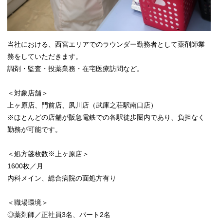
当社における、西宮エリアでのラウンダー勤務者として薬剤師業
務をしていただきます。
調剤・監査・投薬業務・在宅医療訪問など。
＜対象店舗＞
上ヶ原店、門前店、夙川店（武庫之荘駅南口店）
※ほとんどの店舗が阪急電鉄での各駅徒歩圏内であり、負担なく
勤務が可能です。
＜処方箋枚数※上ヶ原店＞
1600枚／月
内科メイン、総合病院の面処方有り
＜職場環境＞
◎薬剤師／正社員3名、パート2名