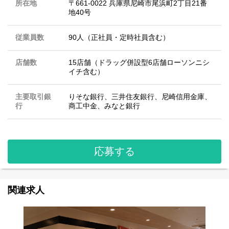
所在地
〒661-0022 兵庫県尼崎市尾浜町2丁目21番
地40号
従業員数
90人（正社員・定時社員含む）
店舗数
15店舗（ドラッグ併設型6店舗ローソンニシ
イチ含む）
主要取引銀
りそな銀行、三井住友銀行、尼崎信用金庫、
行
商工中金、みなと銀行
応募する
関連求人