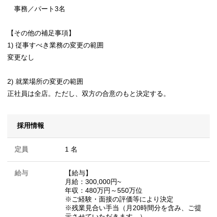
事務／パート3名
【その他の補足事項】
1) 従事すべき業務の変更の範囲
変更なし
2) 就業場所の変更の範囲
正社員は全店。ただし、双方の合意のもと決定する。
採用情報
定員
1 名
給与
【給与】
月給：300,000円~
年収：480万円～550万位
※ご経験・面接の評価等により決定
※残業見合い手当（月20時間分を含み、ご提
示させていただきます。）