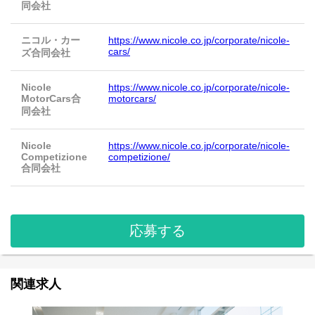
同会社
ニコル・カー
https://www.nicole.co.jp/corporate/nicole-
cars/
ズ合同会社
Nicole
https://www.nicole.co.jp/corporate/nicole-
MotorCars合
motorcars/
同会社
Nicole
https://www.nicole.co.jp/corporate/nicole-
Competizione
competizione/
合同会社
応募する
関連求人