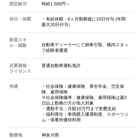
想定給与
時給1,500円～
休日・休暇
・有給休暇：6ヶ月勤務後に10日付与 (年間
最大20日付与）
歓迎スキ
自動車ディーラーにて納車引取、構内スタッ
ル・経験
フ経験者優遇
必要資格・
普通自動車運転免許
ライセンス
待遇
・社会保険：健康保険、厚生年金、労災保
険、雇用保険
※社会保険備考：健康保険、雇用保険は週3
日以上勤務の方が加入対象
・通勤手当：月額10万円まで実費支給
・福利厚生：車両購入優遇制度、スポーツジ
ム・保養所優待利用
勤務地
神奈川県