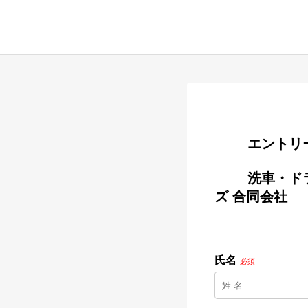
        
        洗車・ドライバースタッフ（アルバイト）【BMW/MINI】／ ニコル・カー
ズ 合同会社

氏名
必須