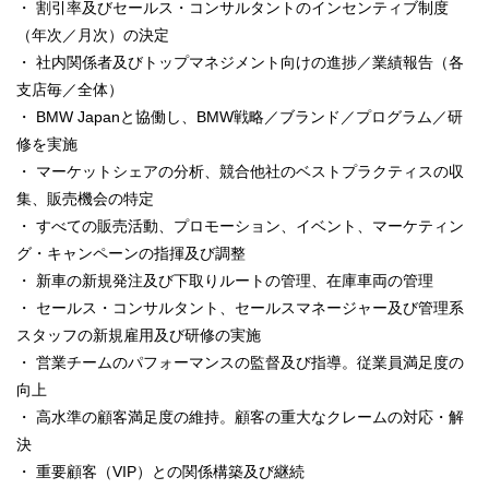
・ 割引率及びセールス・コンサルタントのインセンティブ制度
（年次／月次）の決定
・ 社内関係者及びトップマネジメント向けの進捗／業績報告（各
支店毎／全体）
・ BMW Japanと協働し、BMW戦略／ブランド／プログラム／研
修を実施
・ マーケットシェアの分析、競合他社のベストプラクティスの収
集、販売機会の特定
・ すべての販売活動、プロモーション、イベント、マーケティン
グ・キャンペーンの指揮及び調整
・ 新車の新規発注及び下取りルートの管理、在庫車両の管理
・ セールス・コンサルタント、セールスマネージャー及び管理系
スタッフの新規雇用及び研修の実施
・ 営業チームのパフォーマンスの監督及び指導。従業員満足度の
向上
・ 高水準の顧客満足度の維持。顧客の重大なクレームの対応・解
決
・ 重要顧客（VIP）との関係構築及び継続