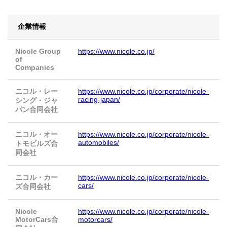
企業情報
Nicole Group
https://www.nicole.co.jp/
of
Companies
ニコル・レー
https://www.nicole.co.jp/corporate/nicole-
racing-japan/
シング・ジャ
パン合同会社
ニコル・オー
https://www.nicole.co.jp/corporate/nicole-
automobiles/
トモビルズ合
同会社
ニコル・カー
https://www.nicole.co.jp/corporate/nicole-
cars/
ズ合同会社
Nicole
https://www.nicole.co.jp/corporate/nicole-
MotorCars合
motorcars/