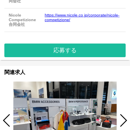
同会社
Nicole
https://www.nicole.co.jp/corporate/nicole-
Competizione
competizione/
合同会社
応募する
関連求人