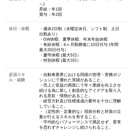
～)
昇給：年1回
賞与：年2回
休日・休暇
・週休2日制（水曜定休日、シフト制、土日
出勤あり）
・GW休暇、夏季休暇、年末年始休暇
・有給休暇：6ヶ月勤務後に10日付与 (年間
最大20日付与）
・慶弔休暇 (最大5日）
・特別休暇 (最大3日）
必須スキ
・自動車業界における同様の管理・実務ポジ
ル・経験
ションにて優れた実績があること。
・売上と収益の両面にて年々業績を向上させ
続ける為に新しく創造的なアイデアを取り入
れる意欲・情熱があること。
・経営方針及び目標達成の要件を十分に理解
していること。
・（定性的・定量的な）現状分析と対策の立
案が行えるスキルを有すること。
・平均的なパフォーマンスで満足せず、変革
を恐れずチャレンジし続けられること。