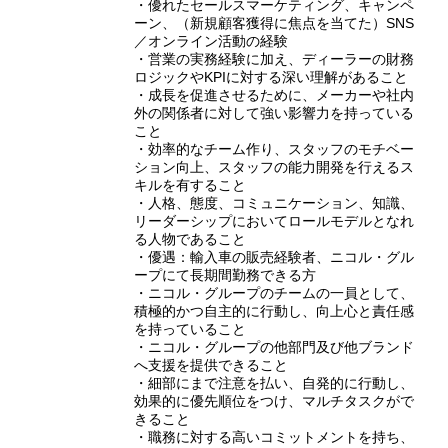
・優れたセールスマーケティング、キャンペ
ーン、（新規顧客獲得に焦点を当てた）SNS
／オンライン活動の経験
・営業の実務経験に加え、ディーラーの財務
ロジックやKPIに対する深い理解があること
・成長を促進させるために、メーカーや社内
外の関係者に対して強い影響力を持っている
こと
・効率的なチーム作り、スタッフのモチベー
ション向上、スタッフの能力開発を行えるス
キルを有すること
・人格、態度、コミュニケーション、知識、
リーダーシップにおいてロールモデルとなれ
る人物であること
・優遇：輸入車の販売経験者、ニコル・グル
ープにて長期間勤務できる方
・ニコル・グループのチームの一員として、
積極的かつ自主的に行動し、向上心と責任感
を持っていること
・ニコル・グループの他部門及び他ブランド
へ支援を提供できること
・細部にまで注意を払い、自発的に行動し、
効果的に優先順位をつけ、マルチタスクがで
きること
・職務に対する高いコミットメントを持ち、