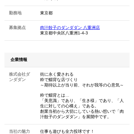
勤務地
東京都
募集拠点
肉汁餃子のダンダダン 八重洲店
東京都中央区八重洲1-4-3
企業情報
株式会社ダ
街に永く愛される
ンダダン
粋で鯔背な店づくり
～期待以上が当り前、それが我等の心意気～
粋で鯔背とは…
「美意識」であり、「生き様」であり、「人
生に対しての心構え」である。
創業当初から大切にしている熱い想いで「肉
汁餃子のダンダダン」を展開中です。
当社の魅力
仕事も遊びも全力投球です！