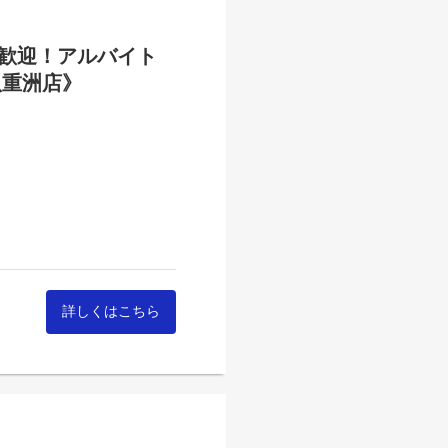
大歓迎！アルバイト
八重洲店》
詳しくはこちら
！