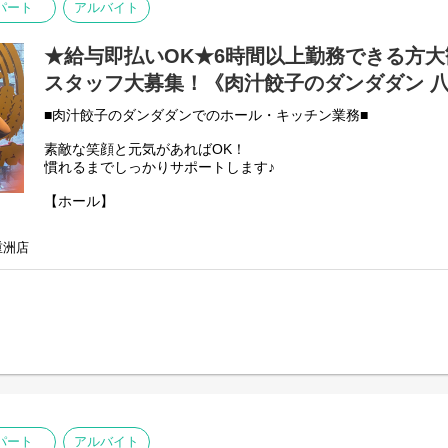
フランクで楽しい環境が1番の魅力です♪
パート
アルバイト
★給与即払いOK★6時間以上勤務できる方
スタッフ大募集！《肉汁餃子のダンダダン 
■肉汁餃子のダンダダンでのホール・キッチン業務■
素敵な笑顔と元気があればOK！
慣れるまでしっかりサポートします♪
【ホール】
「何もつけないで食べられるようになっていますので、
まずはそのままお召し上がり下さい」
重洲店
「肉汁焼餃子」を提供する時は、こんな説明を！
お客様との距離、めっちゃ近いので接客を楽しんで下さいね♪
【キッチン】
未経験者の方にも無理なくスタートできる簡単な調理がメイン
人気の「肉汁焼餃子」も上手に焼ける様に！
【ランチ】
開店準備(清掃やテーブルセッティング・仕込み等)や
ランチタイムの接客・簡単な調理。
★主婦(夫)、ミドル・シニアも活躍中！
パート
アルバイト