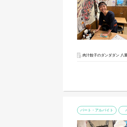
肉汁餃子のダンダダン 八
パート・アルバイト