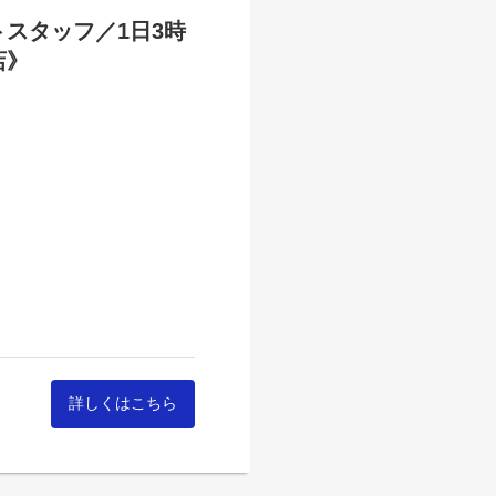
スタッフ／1日3時
店》
！
詳しくはこちら