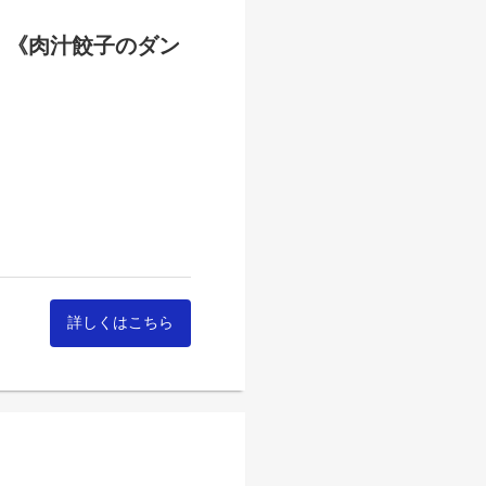
！《肉汁餃子のダン
詳しくはこちら
！