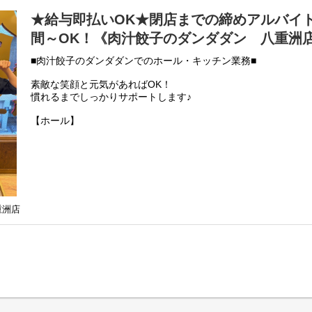
★給与即払いOK★閉店までの締めアルバイト
間～OK！《肉汁餃子のダンダダン 八重洲
■肉汁餃子のダンダダンでのホール・キッチン業務■
素敵な笑顔と元気があればOK！
慣れるまでしっかりサポートします♪
【ホール】
「何もつけないで食べられるようになっていますので、
まずはそのままお召し上がり下さい」
「肉汁焼餃子」を提供する時は、こんな説明を！
お客様との距離、めっちゃ近いので接客を楽しんで下さいね♪
【キッチン】
重洲店
未経験者の方にも無理なくスタートできる簡単な調理がメイン
人気の「肉汁焼餃子」も上手に焼ける様に！
【ランチ】
開店準備(清掃やテーブルセッティング・仕込み等)や
ランチタイムの接客・簡単な調理。
★主婦(夫)、ミドル・シニアも活躍中！