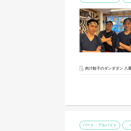
肉汁餃子のダンダダン 八
パート・アルバイト