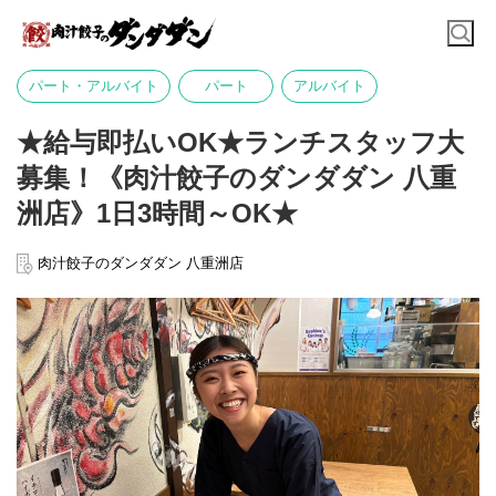
パート・アルバイト
パート
アルバイト
★給与即払いOK★ランチスタッフ大
募集！《肉汁餃子のダンダダン 八重
洲店》1日3時間～OK★
肉汁餃子のダンダダン 八重洲店