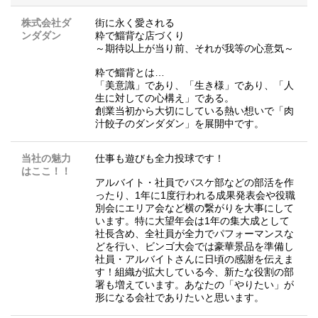
株式会社ダ
街に永く愛される
ンダダン
粋で鯔背な店づくり
～期待以上が当り前、それが我等の心意気～
粋で鯔背とは…
「美意識」であり、「生き様」であり、「人
生に対しての心構え」である。
創業当初から大切にしている熱い想いで「肉
汁餃子のダンダダン」を展開中です。
当社の魅力
仕事も遊びも全力投球です！
はここ！！
アルバイト・社員でバスケ部などの部活を作
ったり、1年に1度行われる成果発表会や役職
別会にエリア会など横の繋がりを大事にして
います。特に大望年会は1年の集大成として
社長含め、全社員が全力でパフォーマンスな
どを行い、ビンゴ大会では豪華景品を準備し
社員・アルバイトさんに日頃の感謝を伝えま
す！組織が拡大している今、新たな役割の部
署も増えています。あなたの「やりたい」が
形になる会社でありたいと思います。