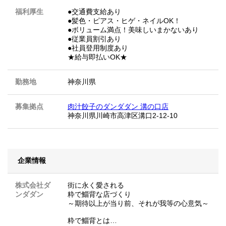
福利厚生
●交通費支給あり
●髪色・ピアス・ヒゲ・ネイルOK！
●ボリューム満点！美味しいまかないあり
●従業員割引あり
●社員登用制度あり
★給与即払いOK★
勤務地
神奈川県
募集拠点
肉汁餃子のダンダダン 溝の口店
神奈川県川崎市高津区溝口2-12-10
企業情報
株式会社ダ
街に永く愛される
ンダダン
粋で鯔背な店づくり
～期待以上が当り前、それが我等の心意気～
粋で鯔背とは…