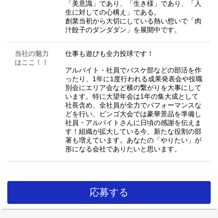
「美意識」であり、「生き様」であり、「人
生に対しての心構え」である。
創業当初から大切にしている熱い想いで「肉
汁餃子のダンダダン」を展開中です。
当社の魅力
仕事も遊びも全力投球です！
はここ！！
アルバイト・社員でバスケ部などの部活を作
ったり、1年に1度行われる成果発表会や役職
別会にエリア会など横の繋がりを大事にして
います。特に大望年会は1年の集大成として
社長含め、全社員が全力でパフォーマンスな
どを行い、ビンゴ大会では豪華景品を準備し
社員・アルバイトさんに日頃の感謝を伝えま
す！組織が拡大している今、新たな役割の部
署も増えています。あなたの「やりたい」が
形になる会社でありたいと思います。
応募する