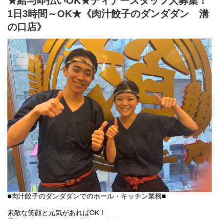
★給与即払いOK★ディナースタッフ大募集！
未経験者にも無理なくスタートできる簡単な調理がメイン。
1日3時間～OK★《肉汁餃子のダンダダン 溝
人気の「肉汁焼餃子」も上手に焼ける様に。
の口店》
「肉汁餃子のダンダダン」では、
スタッフみんなが下の名前で呼び合います!
フランクで楽しい環境が1番の魅力です♪
■肉汁餃子のダンダダンでのホール・キッチン業務■
素敵な笑顔と元気があればOK！