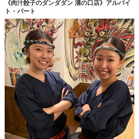
「肉汁餃子のダンダダン」では、
《肉汁餃子のダンダダン 溝の口店》アルバイ
スタッフみんなが下の名前で呼び合います!
ト・パート
フランクで楽しい環境が1番の魅力です♪