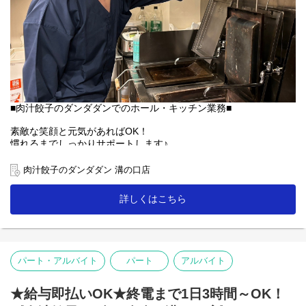
■肉汁餃子のダンダダンでのホール・キッチン業務■
素敵な笑顔と元気があればOK！
慣れるまでしっかりサポートします♪
【ホール】
肉汁餃子のダンダダン 溝の口店
「何もつけないで食べられるようになっていますので、
まずはそのままお召し上がり下さい」
詳しくはこちら
「肉汁焼餃子」を提供する時は、こんな説明を！
お客様との距離、めっちゃ近いので接客を楽しんで下さいね♪
★ランチタイムは主婦(夫)、ミドル・シニアも活躍中！
【キッチン】
パート・アルバイト
パート
アルバイト
未経験者の方にも無理なくスタートできる簡単な調理がメイン！
人気の「肉汁焼餃子」も上手に焼ける様に！
★給与即払いOK★終電まで1日3時間～OK！