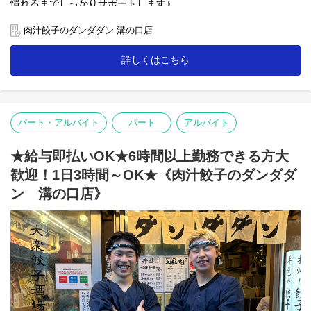
慣れるまでしっかりサポートします♪
【ホール】
肉汁餃子のダンダダン 溝の口店
「何もつけないで食べられるようになっていますので、
まずはそのままお召し上がり下さい」
詳しくはこちら
「肉汁焼餃子」を提供する時は、こんな説明を！
お客様との距離、めっちゃ近いので接客を楽しんで下さいね♪
【キッチン】
パート・アルバイト
パート
アルバイト
未経験者の方にも無理なくスタートできる簡単な調理がメイン！
人気の「肉汁焼餃子」も上手に焼ける様に！
★給与即払いOK★6時間以上勤務できる方大
「肉汁餃子のダンダダン」では、
バイトも社員も全員が下の名前で呼び合います!
歓迎！1日3時間～OK★《肉汁餃子のダンダダ
フランクで楽しい環境が1番の魅力です♪
ン 溝の口店》