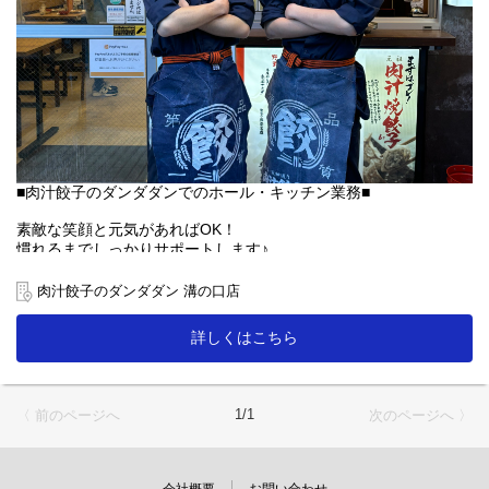
■肉汁餃子のダンダダンでのホール・キッチン業務■
素敵な笑顔と元気があればOK！
慣れるまでしっかりサポートします♪
【ホール】
肉汁餃子のダンダダン 溝の口店
「何もつけないで食べられるようになっていますので、
まずはそのままお召し上がり下さい」
詳しくはこちら
「肉汁焼餃子」を提供する時は、こんな説明を！
お客様との距離、めっちゃ近いので接客を楽しんで下さいね♪
1/1
〈 前のページへ
次のページへ 〉
【キッチン】
未経験者の方にも無理なくスタートできる簡単な調理がメイン！
人気の「肉汁焼餃子」も上手に焼ける様に！