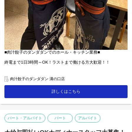
■肉汁餃子のダンダダンでのホール・キッチン業務■
終電まで1日3時間～OK！ラストまで働ける方大歓迎！！
まずは素敵な笑顔と元気があればOK。
慣れるまでしっかりサポートします♪
肉汁餃子のダンダダン 溝の口店
【ホール】
詳しくはこちら
「何もつけないで食べられるようになっていますので、
まずはそのままお召し上がり下さい」
「肉汁焼餃子」を提供する時は、こんな説明を！
お客様との距離、めっちゃ近いので接客を楽しんで下さいね。
★ランチタイムは主婦(夫)、ミドル・シニアも既存店では複数活躍
パート・アルバイト
パート
アルバイト
中！
【キッチン】