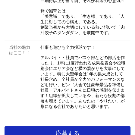
～期待以上が当り前、それが我等の心意気～
粋で鯔背とは…
「美意識」であり、「生き様」であり、「人
生に対しての心構え」である。
創業当初から大切にしている熱い想いで「肉
汁餃子のダンダダン」を展開中です。
当社の魅力
仕事も遊びも全力投球です！
はここ！！
アルバイト・社員でバスケ部などの部活を作
ったり、1年に1度行われる成果発表会や役職
別会にエリア会など横の繋がりを大事にして
います。特に大望年会は1年の集大成として
社長含め、全社員が全力でパフォーマンスな
どを行い、ビンゴ大会では豪華景品を準備し
社員・アルバイトさんに日頃の感謝を伝えま
す！組織が拡大している今、新たな役割の部
署も増えています。あなたの「やりたい」が
形になる会社でありたいと思います。
応募する