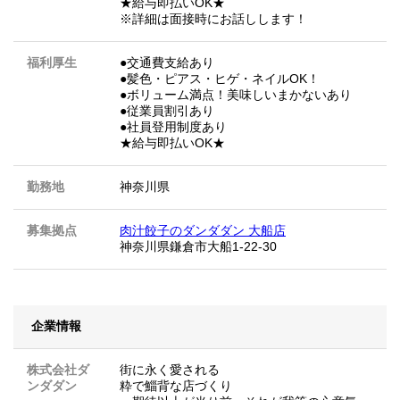
★給与即払いOK★
※詳細は面接時にお話しします！
福利厚生
●交通費支給あり
●髪色・ピアス・ヒゲ・ネイルOK！
●ボリューム満点！美味しいまかないあり
●従業員割引あり
●社員登用制度あり
★給与即払いOK★
勤務地
神奈川県
募集拠点
肉汁餃子のダンダダン 大船店
神奈川県鎌倉市大船1-22-30
企業情報
株式会社ダ
街に永く愛される
ンダダン
粋で鯔背な店づくり