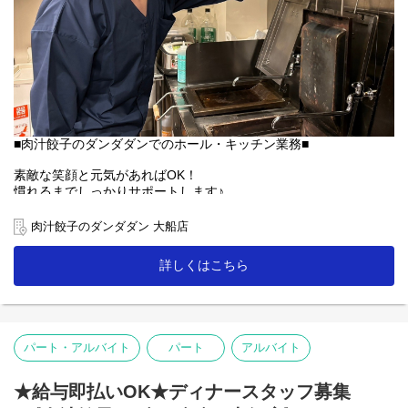
■肉汁餃子のダンダダンでのホール・キッチン業務■
素敵な笑顔と元気があればOK！
慣れるまでしっかりサポートします♪
【ホール】
肉汁餃子のダンダダン 大船店
「何もつけないで食べられるようになっていますので、
まずはそのままお召し上がり下さい」
詳しくはこちら
「肉汁焼餃子」を提供する時は、こんな説明を！
お客様との距離、めっちゃ近いので接客を楽しんで下さいね♪
【キッチン】
パート・アルバイト
パート
アルバイト
未経験者の方にも無理なくスタートできる簡単な調理がメイン！
人気の「肉汁焼餃子」も上手に焼ける様に！
★給与即払いOK★ディナースタッフ募集
【ランチ】