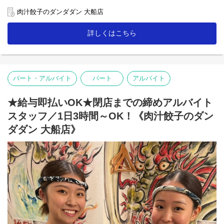
【ホール】
肉汁餃子のダンダダン 大船店
「何もつけないで食べられるようになっていますので、
まずはそのままお召し上がり下さい」
詳しくはこちら
「肉汁焼餃子」を提供する時は、こんな説明を！
お客様との距離、めっちゃ近いので接客を楽しんで下さいね♪
【キッチン】
パート・アルバイト
パート
アルバイト
未経験者の方にも無理なくスタートできる簡単な調理がメイン！
人気の「肉汁焼餃子」も上手に焼ける様に！
★給与即払いOK★閉店までの締めアルバイト
「肉汁餃子のダンダダン」では、
バイトも社員も全員が下の名前で呼び合います!
スタッフ／1日3時間～OK！《肉汁餃子のダン
フランクで楽しい環境が1番の魅力です♪
ダダン 大船店》