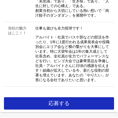
「美意識」であり、「生き様」であり、「人
生に対しての心構え」である。
創業当初から大切にしている熱い想いで「肉
汁餃子のダンダダン」を展開中です。
当社の魅力
仕事も遊びも全力投球です！
はここ！！
アルバイト・社員でバスケ部などの部活を作
ったり、1年に1度行われる成果発表会や役職
別会にエリア会など横の繋がりを大事にして
います。特に大望年会は1年の集大成として
社長含め、全社員が全力でパフォーマンスな
どを行い、ビンゴ大会では豪華景品を準備し
社員・アルバイトさんに日頃の感謝を伝えま
す！組織が拡大している今、新たな役割の部
署も増えています。あなたの「やりたい」が
形になる会社でありたいと思います。
応募する