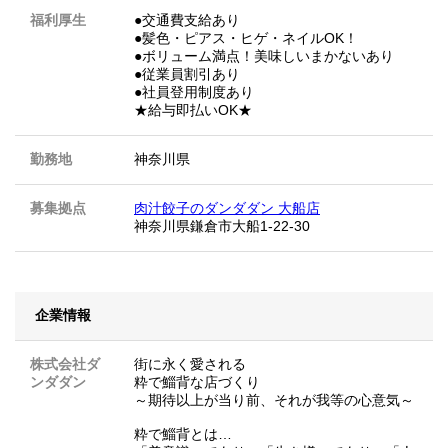
福利厚生
●交通費支給あり
●髪色・ピアス・ヒゲ・ネイルOK！
●ボリューム満点！美味しいまかないあり
●従業員割引あり
●社員登用制度あり
★給与即払いOK★
勤務地
神奈川県
募集拠点
肉汁餃子のダンダダン 大船店
神奈川県鎌倉市大船1-22-30
企業情報
株式会社ダ
街に永く愛される
ンダダン
粋で鯔背な店づくり
～期待以上が当り前、それが我等の心意気～
粋で鯔背とは…