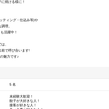
手に焼ける様に！
ッティング・仕込み等)や
な調理。
アも活躍中！
では、
名前で呼び合います!
の魅力です♪
5 名
未経験大歓迎！
餃子が大好きな人！
接客が好きな人！