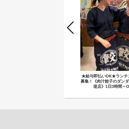
★給与即払いOK★ディナースタッフ
大募集！1日3時間～OK★《肉汁餃子
のダンダダン 溝の口店》
★給与即払いOK★ランチ
募集！《肉汁餃子のダンダ
堤店》1日3時間～