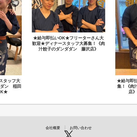
★給与即払いOK★フリーターさん大
歓迎★ディナースタッフ大募集！《肉
汁餃子のダンダダン 藤沢店》
スタッフ大
★給与即
ダン 稲田
集！《肉
OK★
店
会社概要
お問い合わせ