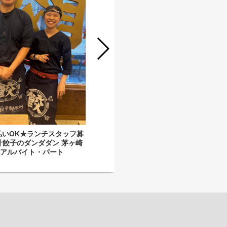
★給与即払いOK★6時間以上勤務でき
る方大歓迎！アルバイトスタッフ大募
集！《肉汁餃子のダンダダン 大船
店》
払いOK★ランチスタッフ募
汁餃子のダンダダン 茅ヶ崎
》アルバイト・パート