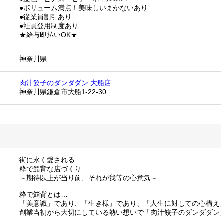
●ボリューム満点！美味しいまかないあり
●従業員割引あり
●社員登用制度あり
★給与即払いOK★
神奈川県
肉汁餃子のダンダダン 大船店
神奈川県鎌倉市大船1-22-30
街に永く愛される
粋で鯔背な店づくり
～期待以上が当り前、それが我等の心意気～
粋で鯔背とは…
「美意識」であり、「生き様」であり、「人生に対しての心構え
創業当初から大切にしている熱い想いで「肉汁餃子のダンダダン