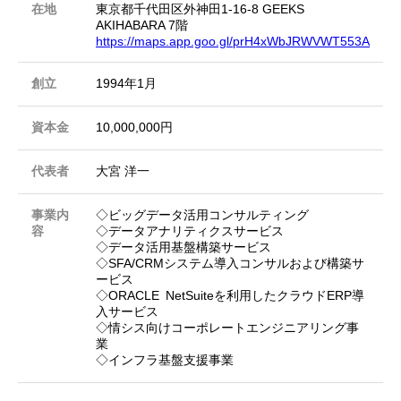
在地
東京都千代田区外神田1-16-8 GEEKS
AKIHABARA 7階
https://maps.app.goo.gl/prH4xWbJRWVWT553A
創立
1994年1月
資本金
10,000,000円
代表者
大宮 洋一
事業内
◇ビッグデータ活用コンサルティング
容
◇データアナリティクスサービス
◇データ活用基盤構築サービス
◇SFA/CRMシステム導入コンサルおよび構築サ
ービス
◇ORACLE NetSuiteを利用したクラウドERP導
入サービス
◇情シス向けコーポレートエンジニアリング事
業
◇インフラ基盤支援事業